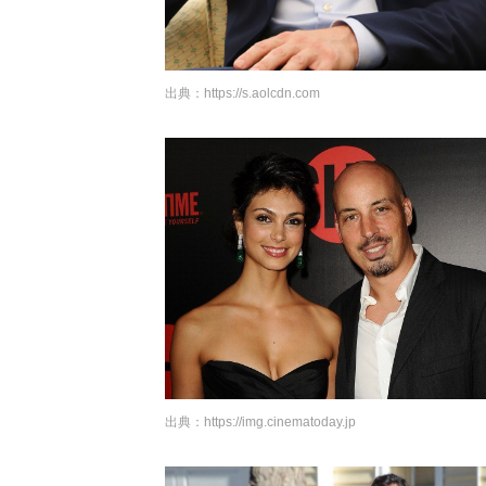
出典：
https://s.aolcdn.com
出典：
https://img.cinematoday.jp