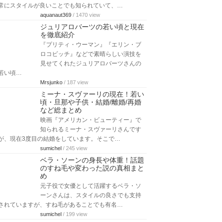
常にスタイルが良いことでも知られていて、…
aquanaut369
/ 1470 view
ジュリアロバーツの若い頃と現在
を徹底紹介
『プリティ・ウーマン』『エリン・ブ
ロコビッチ』などで素晴らしい演技を
見せてくれたジュリアロバーツさんの
若い頃…
Mrsjunko
/ 187 view
ミーナ・スヴァーリの現在！若い
頃・旦那や子供・結婚/離婚/再婚
など総まとめ
映画『アメリカン・ビューティー』で
知られるミーナ・スヴァーリさんです
が、現在3度目の結婚をしています。そこで…
sumichel
/ 245 view
ベラ・ソーンの身長や体重！話題
のすね毛や変わった説の真相まと
め
元子役で女優として活躍するベラ・ソ
ーンさんは、スタイルの良さでも支持
されていますが、すね毛があることでも有名…
sumichel
/ 199 view