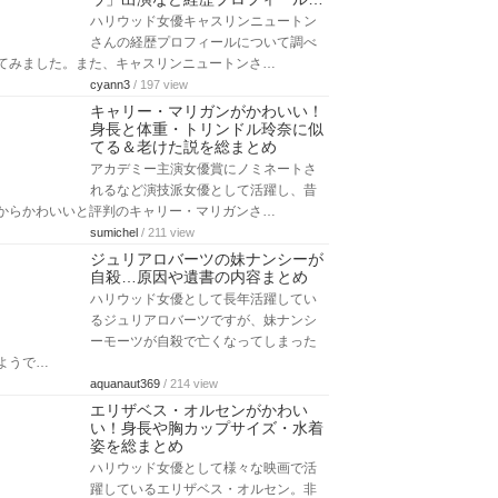
ハリウッド女優キャスリンニュートン
さんの経歴プロフィールについて調べ
てみました。また、キャスリンニュートンさ…
cyann3
/ 197 view
キャリー・マリガンがかわいい！
身長と体重・トリンドル玲奈に似
てる＆老けた説を総まとめ
アカデミー主演女優賞にノミネートさ
れるなど演技派女優として活躍し、昔
からかわいいと評判のキャリー・マリガンさ…
sumichel
/ 211 view
ジュリアロバーツの妹ナンシーが
自殺…原因や遺書の内容まとめ
ハリウッド女優として長年活躍してい
るジュリアロバーツですが、妹ナンシ
ーモーツが自殺で亡くなってしまった
ようで…
aquanaut369
/ 214 view
エリザベス・オルセンがかわい
い！身長や胸カップサイズ・水着
姿を総まとめ
ハリウッド女優として様々な映画で活
躍しているエリザベス・オルセン。非