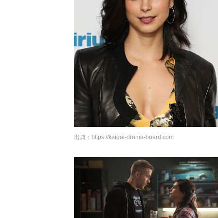
出典：
https://kaigai-drama-board.com