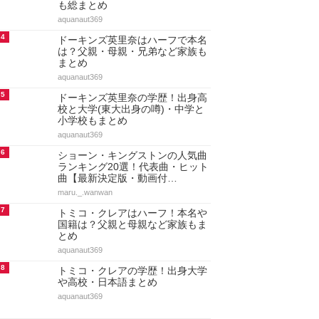
も総まとめ
aquanaut369
4
ドーキンズ英里奈はハーフで本名
は？父親・母親・兄弟など家族も
まとめ
aquanaut369
5
ドーキンズ英里奈の学歴！出身高
校と大学(東大出身の噂)・中学と
小学校もまとめ
aquanaut369
6
ショーン・キングストンの人気曲
ランキング20選！代表曲・ヒット
曲【最新決定版・動画付…
maru._.wanwan
7
トミコ・クレアはハーフ！本名や
国籍は？父親と母親など家族もま
とめ
aquanaut369
8
トミコ・クレアの学歴！出身大学
や高校・日本語まとめ
aquanaut369