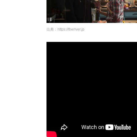
出典：
https://theriver.jp