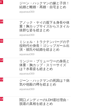
9
ジーン・ハックマンの嫁と子供！
結婚と離婚・再婚・自宅まとめ
aquanaut369
10
アノック・ヤイの股下＆身長や体
重！胸カップサイズからスタイル
抜群な姿を総まとめ
aquanaut369
11
ミシェル・トラクテンバーグの子
役時代や身長！ゴシップガール出
演・彼氏や結婚を総まとめ
aquanaut369
12
リンジー・ブリューワーの身長と
体重・胸カップ・スリーサイズ
は？水着姿も総まとめ
aquanaut369
13
ジーン・ハックマンの死因は？病
気や他殺の噂を総まとめ
aquanaut369
14
関口メンディーのLDH退社理由・
脱退の真相を総まとめ