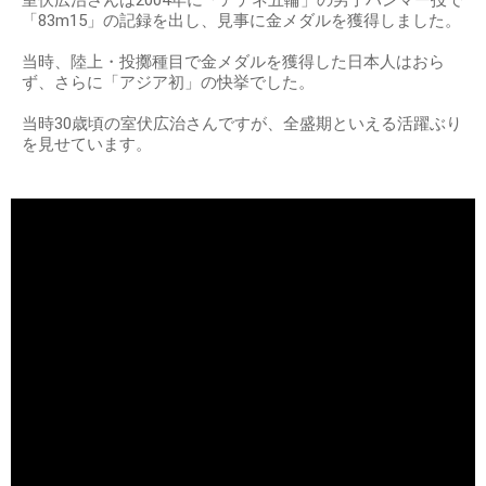
室伏広治さんは2004年に「アテネ五輪」の男子ハンマー投で
「83m15」の記録を出し、見事に金メダルを獲得しました。
当時、陸上・投擲種目で金メダルを獲得した日本人はおら
ず、さらに「アジア初」の快挙でした。
当時30歳頃の室伏広治さんですが、全盛期といえる活躍ぶり
を見せています。