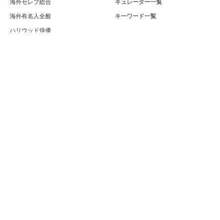
海外セレブ総合
キュレーター一覧
海外有名人全般
キーワード一覧
ハリウッド俳優
Celeby[セレビー]｜海外エンタメ情報
ハリウッド女優
サイトについて
海外男性モデル
運営者
海外女性モデル
利用規約
海外男性歌手
プライバシー
海外女性歌手
サイトマップ
海外ドラマ
お問い合せ
海外・ハリウッド映画
PC版
海外男性スポーツ選手
海外女性スポーツ選手
海外男性ビューティー
海外女性ビューティー
日本の外国人・ハーフ
世界のイケメン・美女