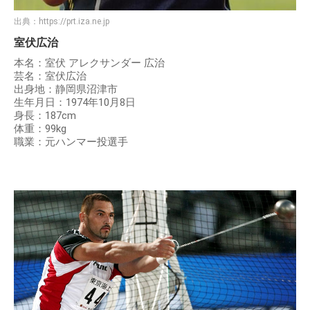
出典：
https://prt.iza.ne.jp
室伏広治
本名：室伏 アレクサンダー 広治
芸名：室伏広治
出身地：静岡県沼津市
生年月日：1974年10月8日
身長：187cm
体重：99kg
職業：元ハンマー投選手