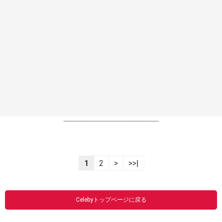
----------------------------------------------------------------
1
2
>
>>|
Celebyトップページに戻る