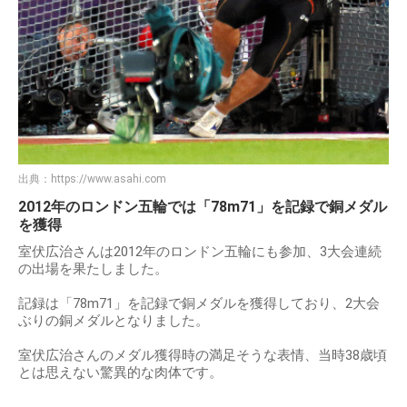
出典：
https://www.asahi.com
2012年のロンドン五輪では「78m71」を記録で銅メダル
を獲得
室伏広治さんは2012年のロンドン五輪にも参加、3大会連続
の出場を果たしました。
記録は「78m71」を記録で銅メダルを獲得しており、2大会
ぶりの銅メダルとなりました。
室伏広治さんのメダル獲得時の満足そうな表情、当時38歳頃
とは思えない驚異的な肉体です。