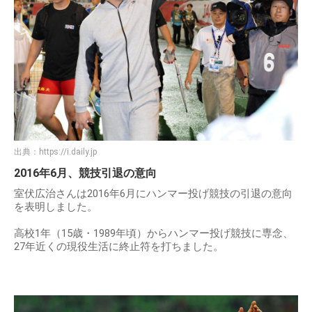
出典：
https://i.daily.jp
2016年6月、競技引退の意向
室伏広治さんは2016年6月にハンマー投げ競技の引退の意向
を表明しました。
高校1年（15歳・1989年頃）からハンマー投げ競技に専念、
27年近くの現役生活に終止符を打ちました。