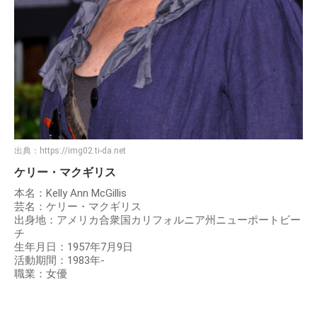
出典：
https://img02.ti-da.net
ケリー・マクギリス
本名：Kelly Ann McGillis
芸名：ケリー・マクギリス
出身地：アメリカ合衆国カリフォルニア州ニューポートビー
チ
生年月日：1957年7月9日
活動期間：1983年-
職業：女優