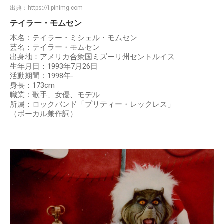
出典：
https://i.pinimg.com
テイラー・モムセン
本名：テイラー・ミシェル・モムセン
芸名：テイラー・モムセン
出身地：アメリカ合衆国ミズーリ州セントルイス
生年月日：1993年7月26日
活動期間：1998年-
身長：173cm
職業：歌手、女優、モデル
所属：ロックバンド「プリティー・レックレス」
（ボーカル兼作詞）