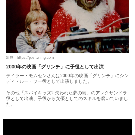
出典：
https://pbs.twimg.com
2000年の映画「グリンチ」に子役として出演
テイラー・モムセンさんは2000年の映画「グリンチ」にシン
ディ・ルー・フー役として出演しました。
その他「スパイキッズ2 失われた夢の島」のアレクサンドラ
役として出演、子役から女優としてのスキルを磨いていまし
た。