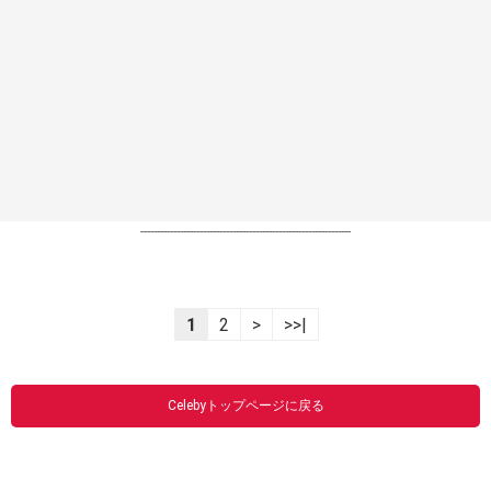
----------------------------------------------------------------
1
2
>
>>|
Celebyトップページに戻る