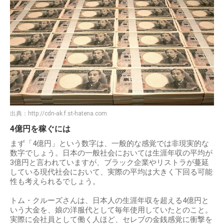
出典：
http://cdn-ak.f.st-hatena.com
4億円を稼ぐには
まず「4億円」という数字は、一般的な感覚では非現実的な
数字でしょう。日本の一般社会においては生涯年収の平均が
3億円と言われていますが、ブラック企業やリストラが蔓延
している現代社会において、実際の平均は大きく下回る可能
性も考えられるでしょう。
トム・クルーズさんは、日本人の生涯年収を超える4億円と
いう大金を、娘の洋服代として毎年使用していたとのこと。
実際に会社員として働く人ほど、セレブの金銭感覚に衝撃を