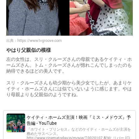
出典：
https://www.tvgroove.com
やはり父親似の模様
左の女性は、スリ・クルーズさんの母親であるケイティ・ホ
ームズさん。トム・クルーズさんが惚れこんでしまったのも
納得できるほどの美人です。
スリ・クルーズさんも幼少期から美少女でしたが、あまりケ
イティ・ホームズさんには似ていないように感じます。やは
り母親よりも父親似のようですね。
ケイティ・ホームズ主演！映画『ミス・メドウズ』予
告編 - YouTube
『ホワイト・プリンセス』などのケイティ・ホームズが主演を
務めたサスペンス。
http://www.cinematoday.jp/movie/T0020107 配給: リバー (C)