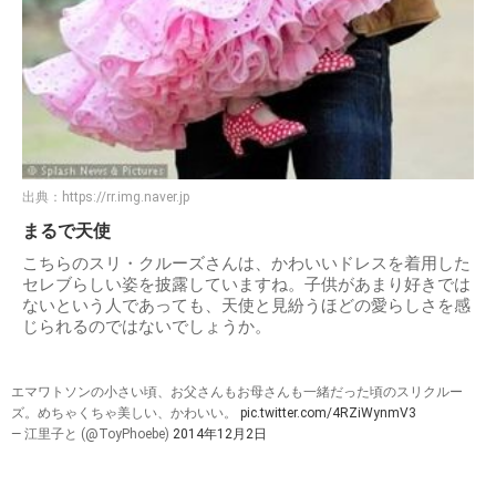
出典：
https://rr.img.naver.jp
まるで天使
こちらのスリ・クルーズさんは、かわいいドレスを着用した
セレブらしい姿を披露していますね。子供があまり好きでは
ないという人であっても、天使と見紛うほどの愛らしさを感
じられるのではないでしょうか。
エマワトソンの小さい頃、お父さんもお母さんも一緒だった頃のスリクルー
ズ。めちゃくちゃ美しい、かわいい。
pic.twitter.com/4RZiWynmV3
— 江里子と (@ToyPhoebe)
2014年12月2日