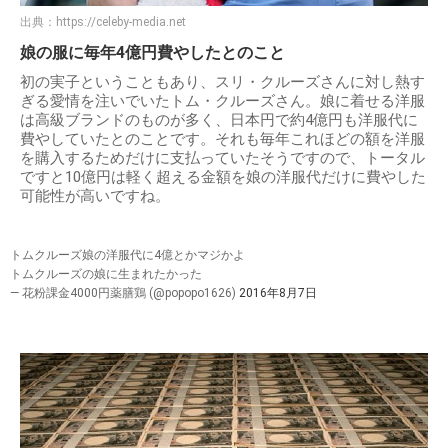
出典：
https://celeby-media.net
娘の服に毎年4億円費やしたとのこと
初の実子ということもあり、スリ・クルーズさんに対し熱す
ぎる愛情を注いでいたトム・クルーズさん。娘に着せる洋服
は高級ブランドのものが多く、日本円で約4億円も洋服代に
費やしていたとのことです。それも毎年これほどの額を洋服
を購入するためだけに支払っていたそうですので、トータル
ですと10億円は軽く超える金額を娘の洋服代だけに費やした
可能性が高いですね。
トムクルーズ娘の洋服代に4億とかマジかよ
トムクルーズの娘に生まれたかった
— 花粉課金4000円薬膳鶏 (@popopo1626)
2016年8月7日