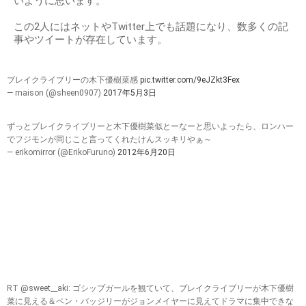
いように思います。
この2人にはネットやTwitter上でも話題になり、数多くの記
事やツイートが存在しています。
ブレイクライブリーの木下優樹菜感
pic.twitter.com/9eJZkt3Fex
— maison (@sheen0907)
2017年5月3日
ずっとブレイクライブリーと木下優樹菜似とーなーと思いよったら、ロンハー
でフジモンが同じこと言ってくれたけんスッキリやぁ～
— erikomirror (@ErikoFuruno)
2012年6月20日
RT @sweet__aki: ゴシップガールを観ていて、ブレイクライブリーが木下優樹
菜に見える＆ペン・バッジリーがジョンメイヤーに見えてドラマに集中できな