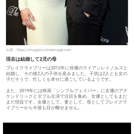
出典：
https://imagesvc.timeincapp.com
現在は結婚して2児の母
ブレイクライブリーは2012年に俳優のライアンレイノルズと
結婚し、その後2人の子供を産みました。子供は2人とも女の
子だそうで、忙しくも幸せに過ごしているようです。
また、2019年には映画「シンプルフェイバー」に女優のアナ
ケンドリックとダブル主演で注目を集め、女優としてもまだ
まだ現役です。女優として、妻として、母としてブレイクラ
イブリーから今後も目が離せません。