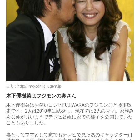
出典：
http://img-cdn.jg.jugem.jp
木下優樹菜はフジモンの奥さん
木下優樹菜はお笑いコンビFUJIWARAのフジモンこと藤本敏
史です。2人は2010年に結婚し、現在では2児のママ。家族み
んな仲が良いようでテレビ番組に家での様子を公開していた
こともありました。
妻としてママとして家でもテレビで見たあのキャラクターは