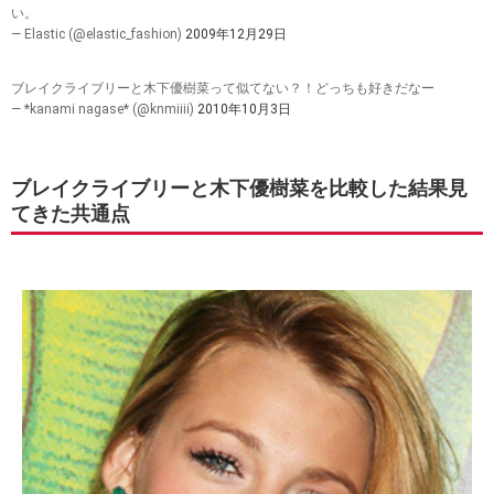
い。
— Elastic (@elastic_fashion)
2009年12月29日
ブレイクライブリーと木下優樹菜って似てない？！どっちも好きだなー
— *kanami nagase* (@knmiiii)
2010年10月3日
ブレイクライブリーと木下優樹菜を比較した結果見
てきた共通点