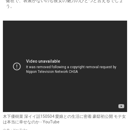
健在で、表裏がないのも彼女の魅力のひとつと言えるでしょ
う。
木下優樹菜 深イイ話150504 愛娘との生活に密着 豪邸初公開 モテ女
は本当に幸せなのか - YouTube