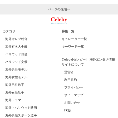
ページの先頭へ
カテゴリ
特集一覧
海外セレブ総合
キュレーター一覧
海外有名人全般
キーワード一覧
ハリウッド俳優
Celeby[セレビー]｜海外エンタメ情報
ハリウッド女優
サイトについて
海外男性モデル
運営者
海外女性モデル
利用規約
海外男性歌手
プライバシー
海外女性歌手
サイトマップ
海外ドラマ
お問い合せ
海外・ハリウッド映画
PC版
海外男性スポーツ選手