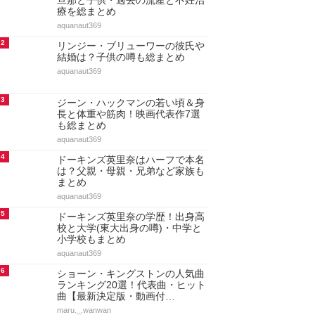
旦那と子供・過去の流産と不妊治
療を総まとめ
aquanaut369
2
リンジー・ブリューワーの彼氏や
結婚は？子供の噂も総まとめ
aquanaut369
3
ジーン・ハックマンの若い頃＆身
長と体重や筋肉！映画代表作7選
も総まとめ
aquanaut369
4
ドーキンズ英里奈はハーフで本名
は？父親・母親・兄弟など家族も
まとめ
aquanaut369
5
ドーキンズ英里奈の学歴！出身高
校と大学(東大出身の噂)・中学と
小学校もまとめ
aquanaut369
6
ショーン・キングストンの人気曲
ランキング20選！代表曲・ヒット
曲【最新決定版・動画付…
maru._.wanwan