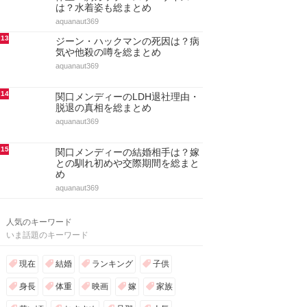
は？水着姿も総まとめ
aquanaut369
13
ジーン・ハックマンの死因は？病
気や他殺の噂を総まとめ
aquanaut369
14
関口メンディーのLDH退社理由・
脱退の真相を総まとめ
aquanaut369
15
関口メンディーの結婚相手は？嫁
との馴れ初めや交際期間を総まと
め
aquanaut369
人気のキーワード
いま話題のキーワード
現在
結婚
ランキング
子供
身長
体重
映画
嫁
家族