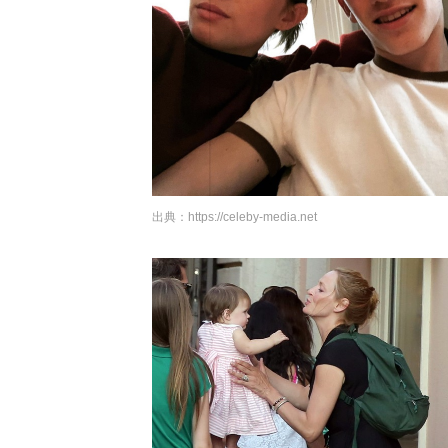
出典：
https://celeby-media.net