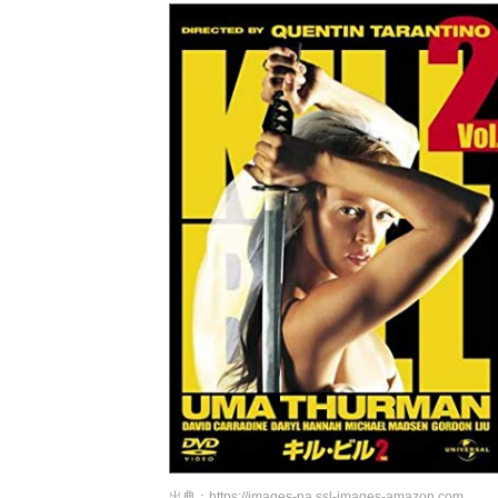
出典：
https://images-na.ssl-images-amazon.com