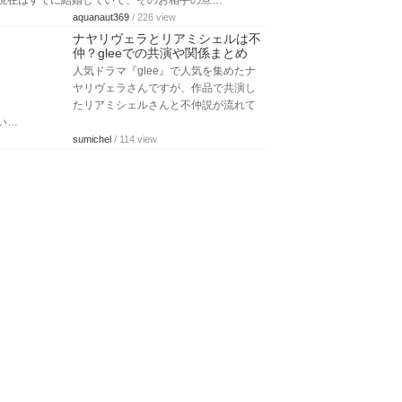
現在はすでに結婚していて、そのお相手の旦…
aquanaut369
/ 226 view
ナヤリヴェラとリアミシェルは不
仲？gleeでの共演や関係まとめ
人気ドラマ『glee』で人気を集めたナ
ヤリヴェラさんですが、作品で共演し
たリアミシェルさんと不仲説が流れて
い…
sumichel
/ 114 view