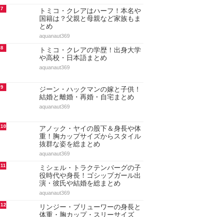
7
トミコ・クレアはハーフ！本名や
国籍は？父親と母親など家族もま
とめ
aquanaut369
8
トミコ・クレアの学歴！出身大学
や高校・日本語まとめ
aquanaut369
9
ジーン・ハックマンの嫁と子供！
結婚と離婚・再婚・自宅まとめ
aquanaut369
10
アノック・ヤイの股下＆身長や体
重！胸カップサイズからスタイル
抜群な姿を総まとめ
aquanaut369
11
ミシェル・トラクテンバーグの子
役時代や身長！ゴシップガール出
演・彼氏や結婚を総まとめ
aquanaut369
12
リンジー・ブリューワーの身長と
体重・胸カップ・スリーサイズ