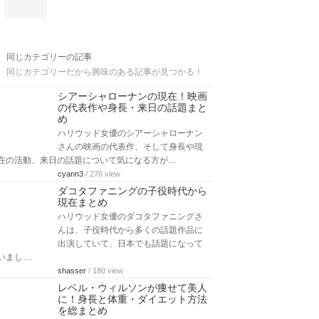
同じカテゴリーの記事
同じカテゴリーだから興味のある記事が見つかる！
シアーシャローナンの現在！映画
の代表作や身長・来日の話題まと
め
ハリウッド女優のシアーシャローナン
さんの映画の代表作、そして身長や現
在の活動、来日の話題について気になる方が…
cyann3
/ 276 view
ダコタファニングの子役時代から
現在まとめ
ハリウッド女優のダコタファニングさ
んは、子役時代から多くの話題作品に
出演していて、日本でも話題になって
いまし…
shasser
/ 180 view
レベル・ウィルソンが痩せて美人
に！身長と体重・ダイエット方法
を総まとめ