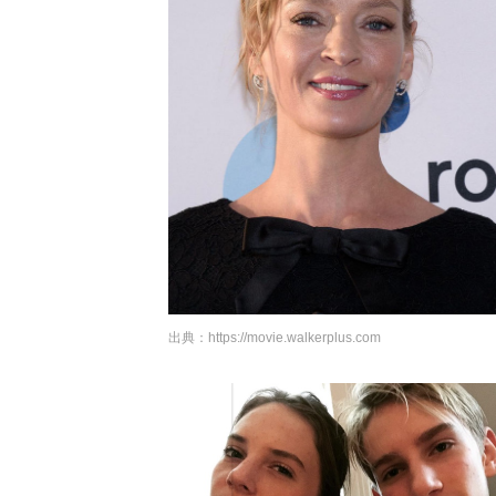
出典：
https://movie.walkerplus.com