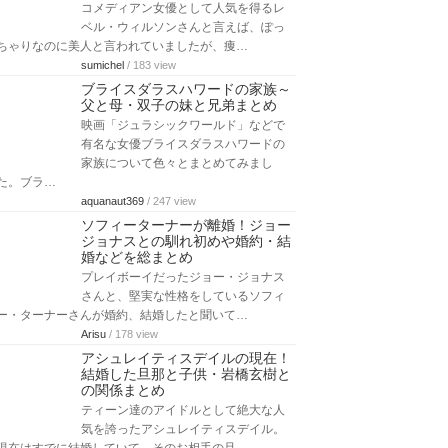
コメディアン女優として人気を得るレ
ベル・ウィルソンさんと言えば、ぽっ
ちゃりなのに美人と言われていましたが、痩…
sumichel
/ 183 view
ブライスダラスハワードの家族～
父と母・双子の妹と兄弟まとめ
映画「ジュラシックワールド」などで
有名な女優ブライスダラスハワードの
家族について色々とまとめてみまし
た。ブラ…
aquanaut369
/ 247 view
ソフィーターナーが離婚！ジョー
ジョナスとの馴れ初めや婚約・結
婚などを総まとめ
プレイボーイだったジョー・ジョナス
さんと、堅実な性格をしているソフィ
ー・ターナーさんが婚約、結婚したと聞いて…
Arisu
/ 178 view
アシュレイティスデイルの現在！
結婚した旦那と子供・岩橋玄樹と
の関係まとめ
ティーン達のアイドルとして絶大な人
気を誇ったアシュレイティスデイル。