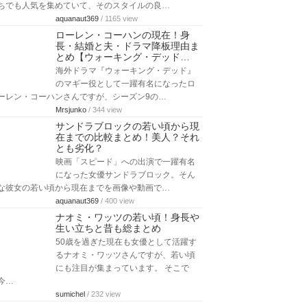
ちでも人気を集めていて、そのスタイルの良…
aquanaut369
/ 1165 view
ローレン・コーハンの現在！身
長・結婚と夫・ドラマ降板理由ま
とめ【ウォーキング・デッド…
海外ドラマ『ウォーキング・デッド』
のマギー役として一躍有名になったロ
ーレン・コーハンさんですが、シーズン9の…
Mrsjunko
/ 344 view
サンドラブロックの若い頃から現
在までの比較まとめ！美人？それ
とも劣化？
映画「スピード」への出演で一躍有名
になった女優サンドラブロック。そん
な彼女の若い頃から現在までを画像や動画で…
aquanaut369
/ 400 view
ナオミ・ワッツの若い頃！身長や
生い立ちと昔も総まとめ
50歳を過ぎた現在も女優として活躍す
るナオミ・ワッツさんですが、若い頃
にも注目が集まっています。 そこで
今…
sumichel
/ 232 view