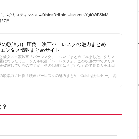
チ。
#クリスティンベル
#KristenBell
pic.twitter.com/YgtOWBSiaM
月27日
の歌唱力に圧倒！映画バーレスクの魅力まとめ |
｜海外エンタメ情報まとめサイト
と彼女の主演映画「バーレスク」についてまとめてみました。クリス
題になったミュージカル映画「バーレスク」。この映画の中でクリス
を披露しているのですが、その歌唱力はさすがなもので見る人を圧倒
唱力に圧倒！映画バーレスクの魅力まとめ | Celeby[セレビー]｜海
は？