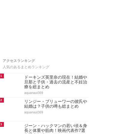
アクセスランキング
人気のあるまとめランキング
1
ドーキンズ英里奈の現在！結婚や
旦那と子供・過去の流産と不妊治
療を総まとめ
aquanaut369
2
リンジー・ブリューワーの彼氏や
結婚は？子供の噂も総まとめ
aquanaut369
3
ジーン・ハックマンの若い頃＆身
長と体重や筋肉！映画代表作7選