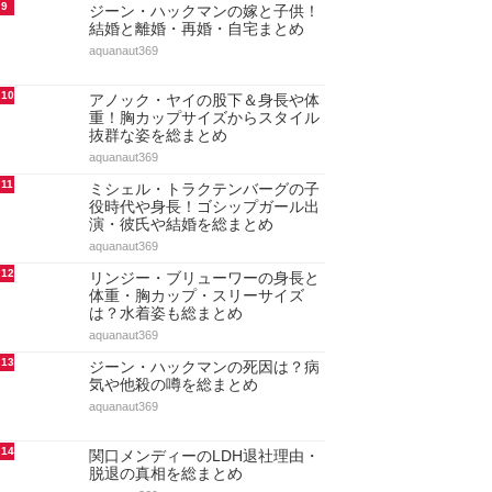
9
ジーン・ハックマンの嫁と子供！
結婚と離婚・再婚・自宅まとめ
aquanaut369
10
アノック・ヤイの股下＆身長や体
重！胸カップサイズからスタイル
抜群な姿を総まとめ
aquanaut369
11
ミシェル・トラクテンバーグの子
役時代や身長！ゴシップガール出
演・彼氏や結婚を総まとめ
aquanaut369
12
リンジー・ブリューワーの身長と
体重・胸カップ・スリーサイズ
は？水着姿も総まとめ
aquanaut369
13
ジーン・ハックマンの死因は？病
気や他殺の噂を総まとめ
aquanaut369
14
関口メンディーのLDH退社理由・
脱退の真相を総まとめ