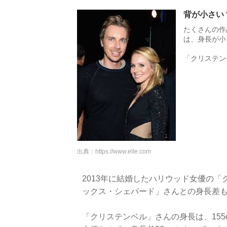
背が小さい
たくさんの作
は、身長が小
「クリステン
出典：
https://www.elle.com
2013年に結婚したハリウッド女優の
ックス・シェパード」さんとの身長差
「クリステンベル」さんの身長は、155