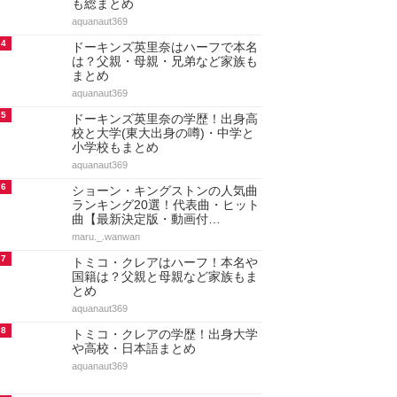
も総まとめ
aquanaut369
4
ドーキンズ英里奈はハーフで本名
は？父親・母親・兄弟など家族も
まとめ
aquanaut369
5
ドーキンズ英里奈の学歴！出身高
校と大学(東大出身の噂)・中学と
小学校もまとめ
aquanaut369
6
ショーン・キングストンの人気曲
ランキング20選！代表曲・ヒット
曲【最新決定版・動画付…
maru._.wanwan
7
トミコ・クレアはハーフ！本名や
国籍は？父親と母親など家族もま
とめ
aquanaut369
8
トミコ・クレアの学歴！出身大学
や高校・日本語まとめ
aquanaut369