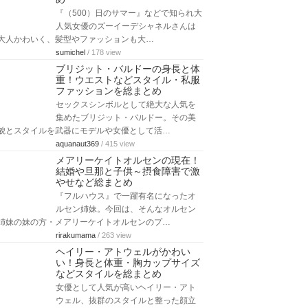
『（500）日のサマー』などで知られ大
人気女優のズーイーデシャネルさんは
大人かわいく、髪型やファッションも大…
sumichel
/ 178 view
ブリジット・バルドーの身長と体
重！ウエストなどスタイル・私服
ファッションを総まとめ
セックスシンボルとして絶大な人気を
集めたブリジット・バルドー。その美
貌とスタイルを武器にモデルや女優として活…
aquanaut369
/ 415 view
メアリーケイトオルセンの現在！
結婚や旦那と子供～摂食障害で激
やせなど総まとめ
『フルハウス』で一躍有名になったオ
ルセン姉妹。今回は、そんなオルセン
姉妹の妹の方・メアリーケイトオルセンのプ…
rirakumama
/ 263 view
ヘイリー・アトウェルがかわい
い！身長と体重・胸カップサイズ
などスタイルを総まとめ
女優として人気が高いヘイリー・アト
ウェル、抜群のスタイルと整った顔立