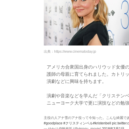
出典：
https://www.cinematoday.jp
アメリカ合衆国出身のハリウッド女優
護師の母親に育てられました。カトリ
演劇などに興味を持ちます。
演劇や音楽などを学んだ「クリステン
ニューヨーク大学で更に演技などの勉
主役の人アナ雪のアナ役って今知った。こんな綺麗で
#goodplace
#クリスティンベル
#kristenbell
pic.twitte
— ゆかり@映画垢 (@ykrngu_movie)
2018年3月1日