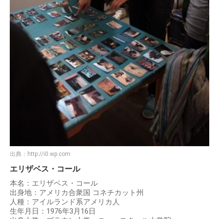
出典：
http://i0.wp.com
エリザベス・コール
本名：エリザベス・コール
出身地：アメリカ合衆国 コネチカット州
人種：アイルランド系アメリカ人
生年月日：1976年3月16日