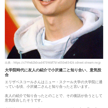
出典：
https://c799eb2b0cad47596bf7b1e050e83426.cdnext.stream.ne.jp
大学院時代に友人の紹介で小沢健二と知り合い、意気投
合
エリザベスコールさんはニュー・スクール大学の大学院に通
っている頃、小沢健二さんと知り合ったと言います。
友人の紹介で知り合ったとのことで、その後話が合うとして
意気投合したそうです。