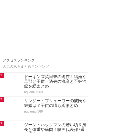
アクセスランキング
人気のあるまとめランキング
1
ドーキンズ英里奈の現在！結婚や
旦那と子供・過去の流産と不妊治
療を総まとめ
aquanaut369
2
リンジー・ブリューワーの彼氏や
結婚は？子供の噂も総まとめ
aquanaut369
3
ジーン・ハックマンの若い頃＆身
長と体重や筋肉！映画代表作7選