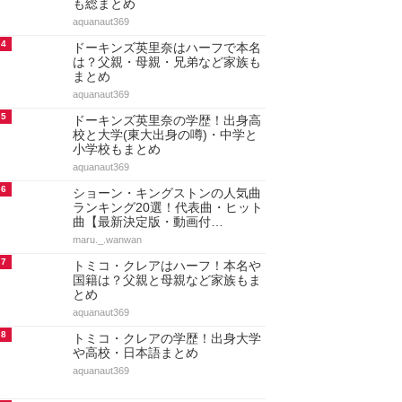
も総まとめ
aquanaut369
4
ドーキンズ英里奈はハーフで本名
は？父親・母親・兄弟など家族も
まとめ
aquanaut369
5
ドーキンズ英里奈の学歴！出身高
校と大学(東大出身の噂)・中学と
小学校もまとめ
aquanaut369
6
ショーン・キングストンの人気曲
ランキング20選！代表曲・ヒット
曲【最新決定版・動画付…
maru._.wanwan
7
トミコ・クレアはハーフ！本名や
国籍は？父親と母親など家族もま
とめ
aquanaut369
8
トミコ・クレアの学歴！出身大学
や高校・日本語まとめ
aquanaut369