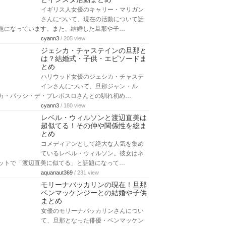
イギリス人女優のキャリー・マリガン
さんについて、現在の活動について話
題になっています。また、結婚した旦那や子…
cyann3
/ 205 view
ジェシカ・チャステインの旦那と
は？結婚式・子供・エピソードま
とめ
ハリウッド女優のジェシカ・チャステ
インさんについて、旦那ジャン・ル
カ・パッシ・デ・プレポスロさんとの馴れ初め…
cyann3
/ 180 view
レベル・ウィルソンと渡辺直美は
超似てる！その仲や関係性を総ま
とめ
コメディアンとして絶大な人気を集め
ているレベル・ウィルソン。彼女はネ
ットで「渡辺直美に似てる」と話題になって…
aquanaut369
/ 231 view
モリーナバッカリンの現在！旦那
ベンマッケンジーとの結婚や子供
まとめ
女優のモリーナバッカリンさんについ
て、旦那となった俳優・ベンマッケン