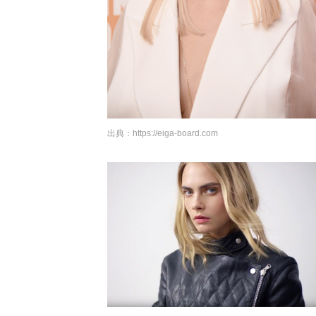
出典：
https://eiga-board.com