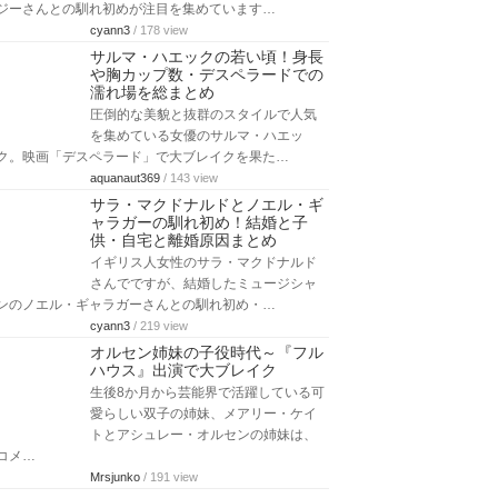
ジーさんとの馴れ初めが注目を集めています…
cyann3
/ 178 view
サルマ・ハエックの若い頃！身長
や胸カップ数・デスペラードでの
濡れ場を総まとめ
圧倒的な美貌と抜群のスタイルで人気
を集めている女優のサルマ・ハエッ
ク。映画「デスペラード」で大ブレイクを果た…
aquanaut369
/ 143 view
サラ・マクドナルドとノエル・ギ
ャラガーの馴れ初め！結婚と子
供・自宅と離婚原因まとめ
イギリス人女性のサラ・マクドナルド
さんでですが、結婚したミュージシャ
ンのノエル・ギャラガーさんとの馴れ初め・…
cyann3
/ 219 view
オルセン姉妹の子役時代～『フル
ハウス』出演で大ブレイク
生後8か月から芸能界で活躍している可
愛らしい双子の姉妹、メアリー・ケイ
トとアシュレー・オルセンの姉妹は、
コメ…
Mrsjunko
/ 191 view