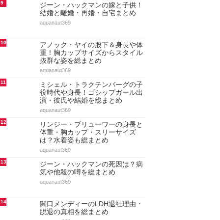
9
ジーン・ハックマンの嫁と子供！
結婚と離婚・再婚・自宅まとめ
aquanaut369
10
アノック・ヤイの股下＆身長や体
重！胸カップサイズからスタイル
抜群な姿を総まとめ
aquanaut369
11
ミシェル・トラクテンバーグの子
役時代や身長！ゴシップガール出
演・彼氏や結婚を総まとめ
aquanaut369
12
リンジー・ブリューワーの身長と
体重・胸カップ・スリーサイズ
は？水着姿も総まとめ
aquanaut369
13
ジーン・ハックマンの死因は？病
気や他殺の噂を総まとめ
aquanaut369
14
関口メンディーのLDH退社理由・
脱退の真相を総まとめ