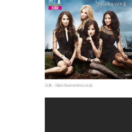
出典：
https://warnerbros.co.jp