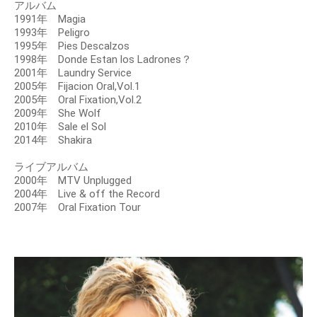
アルバム
1991年 Magia
1993年 Peligro
1995年 Pies Descalzos
1998年 Donde Estan los Ladrones？
2001年 Laundry Service
2005年 Fijacion Oral,Vol.1
2005年 Oral Fixation,Vol.2
2009年 She Wolf
2010年 Sale el Sol
2014年 Shakira
ライブアルバム
2000年 MTV Unplugged
2004年 Live & off the Record
2007年 Oral Fixation Tour