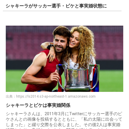
シャキーラがサッカー選手・ピケと事実婚状態に
出典：
https://ls2014.s3-ap-northeast-1.amazonaws.com
シャキーラとピケは事実婚関係
シャキーラさんは、2011年3月にTwitterにサッカー選手のピ
ケさんとの画像を投稿するとともに、「私の太陽に出会って
しまった」と綴り交際を公表しました。その後2人は事実婚