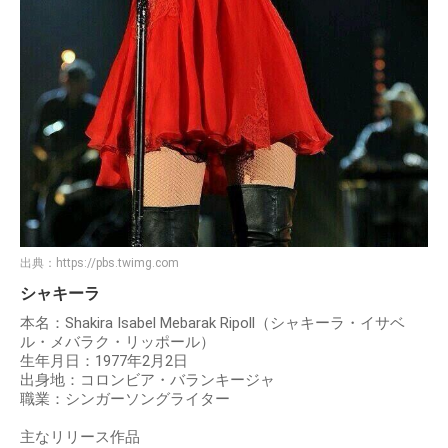
出典：
https://pbs.twimg.com
シャキーラ
本名：Shakira Isabel Mebarak Ripoll（シャキーラ・イサベ
ル・メバラク・リッポール）
生年月日：1977年2月2日
出身地：コロンビア・バランキージャ
職業：シンガーソングライター
主なリリース作品