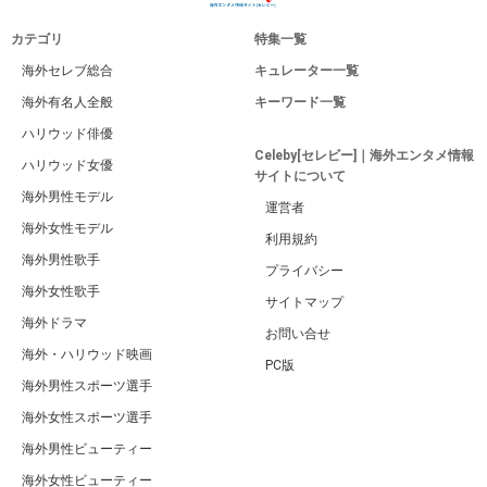
カテゴリ
特集一覧
海外セレブ総合
キュレーター一覧
海外有名人全般
キーワード一覧
ハリウッド俳優
Celeby[セレビー]｜海外エンタメ情報
ハリウッド女優
サイトについて
海外男性モデル
運営者
海外女性モデル
利用規約
海外男性歌手
プライバシー
海外女性歌手
サイトマップ
海外ドラマ
お問い合せ
海外・ハリウッド映画
PC版
海外男性スポーツ選手
海外女性スポーツ選手
海外男性ビューティー
海外女性ビューティー