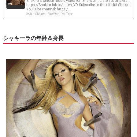
Shakira's official music video for 'She Wolf'. Listen to Shakira:
https://Shakira.lnk.to/listen_YD Subscribe to the official Shakira
YouTube channel: https:/...
出典：Shakira - She Wolf - YouTube
シャキーラの年齢＆身長