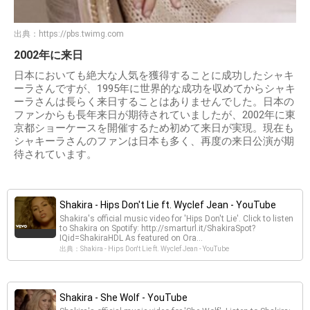
出典：
https://pbs.twimg.com
2002年に来日
日本においても絶大な人気を獲得することに成功したシャキ
ーラさんですが、1995年に世界的な成功を収めてからシャキ
ーラさんは長らく来日することはありませんでした。日本の
ファンからも長年来日が期待されていましたが、2002年に東
京都ショーケースを開催するため初めて来日が実現。現在も
シャキーラさんのファンは日本も多く、再度の来日公演が期
待されています。
Shakira - Hips Don't Lie ft. Wyclef Jean - YouTube
Shakira's official music video for 'Hips Don't Lie'. Click to listen
to Shakira on Spotify: http://smarturl.it/ShakiraSpot?
IQid=ShakiraHDL As featured on Ora...
出典：Shakira - Hips Don't Lie ft. Wyclef Jean - YouTube
Shakira - She Wolf - YouTube