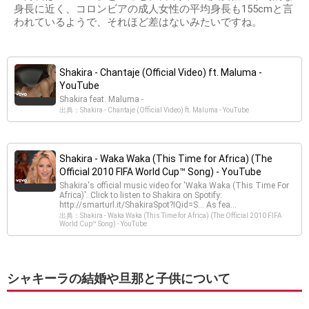
身長に近く、コロンビアの成人女性の平均身長も155cmと言
われているようで、それほど差はないみたいですね。
Shakira - Chantaje (Official Video) ft. Maluma -
YouTube
Shakira feat. Maluma -
出典：Shakira - Chantaje (Official Video) ft. Maluma - YouTube
Shakira - Waka Waka (This Time for Africa) (The
Official 2010 FIFA World Cup™ Song) - YouTube
Shakira's official music video for 'Waka Waka (This Time For
Africa)'. Click to listen to Shakira on Spotify:
http://smarturl.it/ShakiraSpot?IQid=S... As fea...
出典：Shakira - Waka Waka (This Time for Africa) (The Official 2010 FIFA
World Cup™ Song) - YouTube
シャキーラの結婚や旦那と子供について