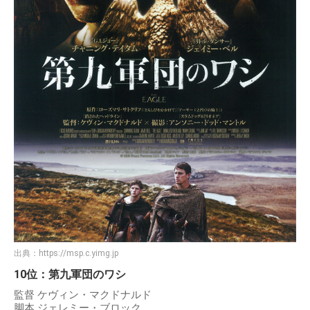
出典：
https://msp.c.yimg.jp
10位：第九軍団のワシ
監督 ケヴィン・マクドナルド
脚本 ジェレミー・ブロック