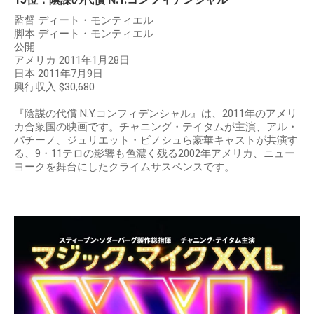
監督 ディート・モンティエル
脚本 ディート・モンティエル
公開
アメリカ 2011年1月28日
日本 2011年7月9日
興行収入 $30,680
『陰謀の代償 N.Y.コンフィデンシャル』は、2011年のアメリ
カ合衆国の映画です。チャニング・テイタムが主演、アル・
パチーノ、ジュリエット・ビノシュら豪華キャストが共演す
る、9・11テロの影響も色濃く残る2002年アメリカ、ニュー
ヨークを舞台にしたクライムサスペンスです。