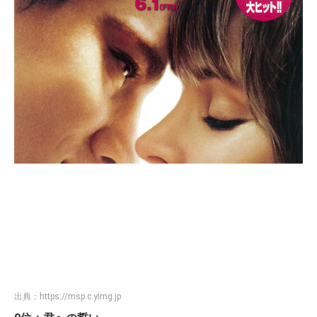
出典：
https://msp.c.yimg.jp