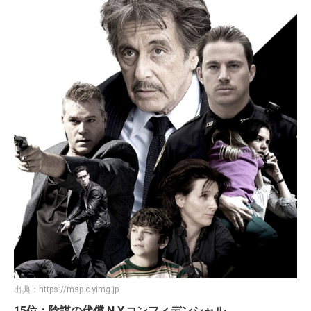
出典：
https://msp.c.yimg.jp
15位：陰謀の代償 N.Y.コンフィデンシャル