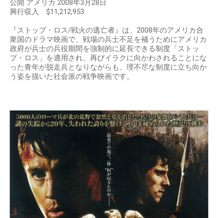
公開 アメリカ 2008年3月28日
興行収入 $11,212,953
『ストップ・ロス/戦火の逃亡者』は、2008年のアメリカ合
衆国のドラマ映画で、戦場の兵士不足を補うためにアメリカ
政府が兵士の兵役期間を強制的に延長できる制度「ストッ
プ・ロス」を適用され、再びイラクに向かわされることにな
った青年が脱走兵となりながらも、理不尽な制度に立ち向か
う姿を描いた社会派の戦争映画です。