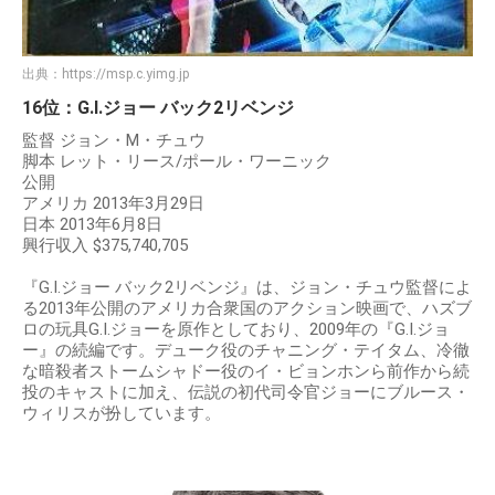
出典：
https://msp.c.yimg.jp
16位：G.I.ジョー バック2リベンジ
監督 ジョン・M・チュウ
脚本 レット・リース/ポール・ワーニック
公開
アメリカ 2013年3月29日
日本 2013年6月8日
興行収入 $375,740,705
『G.I.ジョー バック2リベンジ』は、ジョン・チュウ監督によ
る2013年公開のアメリカ合衆国のアクション映画で、ハズブ
ロの玩具G.I.ジョーを原作としており、2009年の『G.I.ジョ
ー』の続編です。デューク役のチャニング・テイタム、冷徹
な暗殺者ストームシャドー役のイ・ビョンホンら前作から続
投のキャストに加え、伝説の初代司令官ジョーにブルース・
ウィリスが扮しています。