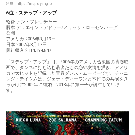
出典：
https://msp.c.yimg.jp
6位：ステップ・アップ
監督 アン・フレッチャー
脚本 デュエイン・アドラー/メリッサ・ローゼンバーグ
公開
アメリカ 2006年8月19日
日本 2007年3月17日
興行収入 $114,194,847
『ステップ・アップ』は、2006年のアメリカ合衆国の青春映
画で、ダンスに打ち込む若者たちの恋や友情を描き、アメリ
カで大ヒットを記録した青春ダンス・ムービーです。チャニ
ング・テイタムは、ジェナ・ディーワンと本作での共演をき
っかけに2009年に結婚、2013年に第一子が誕生していま
す。