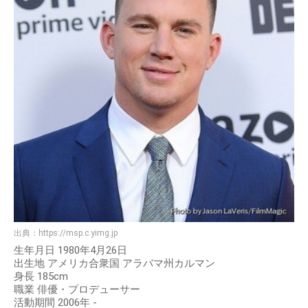
出典：
https://msp.c.yimg.jp
生年月日 1980年4月26日
出生地 アメリカ合衆国 アラバマ州カルマン
身長 185cm
職業 俳優・プロデューサー
活動期間 2006年 -