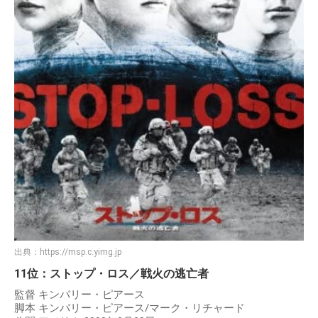
出典：
https://msp.c.yimg.jp
11位：ストップ・ロス／戦火の逃亡者
監督 キンバリー・ピアース
脚本 キンバリー・ピアース/マーク・リチャード