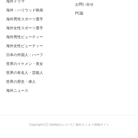
関連するキーワード
現在
ペニーワイズ
若い頃
イット
ホームアローン
ハリウッド俳優
ティム・カリーの若い頃と現在！IT/イットのペニーワイズ役やホームアローン出
演も総まとめ
ページの先頭へ
カテゴリ
特集一覧
海外セレブ総合
キュレーター一覧
海外有名人全般
キーワード一覧
ハリウッド俳優