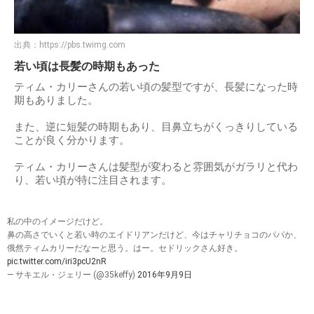
出典：
https://pbs.twimg.com
若い頃は長髪の時期もあった
ティム・カリーさんの若い頃の髪型ですが、長髪になった時
期もありました。
また、逆に短髪の時期もあり、目鼻立ちがくっきりしている
ことが良く分かります。
ティム・カリーさんは髪型が変わると雰囲気がガラリと代わ
り、若い頃が特に注目されます。
私の中のイメージだけど。
鼻の高さでいくと若い時のエイドリアンだけど、今はチャリチョコのパパか、
俄然ティムカリーだなーと思う。はー。セドリックさん好き。
pic.twitter.com/iri3pcU2nR
— サキエル・ジェリー (@35keffy)
2016年9月9日