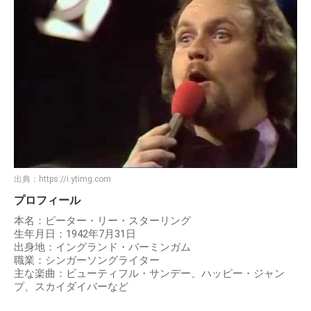
出典：
https://i.ytimg.com
プロフィール
本名：ピーター・リー・スターリング
生年月日：1942年7月31日
出身地：イングランド・バーミンガム
職業：シンガーソングライター
主な楽曲：ビューティフル・サンデー、ハッピー・ジャン
プ、スカイダイバーなど