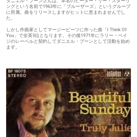
ダニエル・ブーンさんは、本名のピーター・リー・スターリ
ングという名前で1963年に「ブルーザーズ」というグループ
に所属。曲をリリースしますがヒットに恵まれませんでし
た。
しかし作曲家としてマージービーツに作った曲「I Think Of
You」で全英5位となります。その後1971年にラリー・ペイ
ジのレーベルと契約してダニエル・ブーンとして活動を始め
ます。