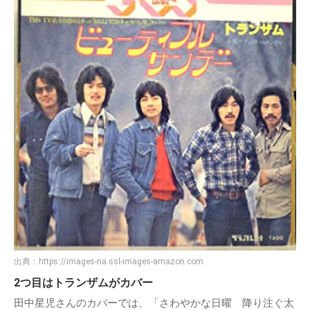
出典：
https://images-na.ssl-images-amazon.com
2つ目はトランザムがカバー
田中星児さんのカバーでは、「さわやかな日曜 降り注ぐ太