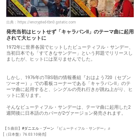
出典：
https://encrypted-tbn0.gstatic.com
発売当初はヒットせず「キャラバンII」のテーマ曲に起用
されて大ヒットに
1972年に世界各国でヒットしたビューティフル・サンデー、
当初日本でも「すてきなサンデー」という邦題でリリースし
ましたが、ヒットには至りませんでした。
しかし、1976年のTBS朝の情報番組『おはよう720（セブン
ツーオー）』での看板コーナーである「キャラバンII」のテ
ーマ曲に起用すると、シングルの売れ行きが跳ね上がり、ヒ
ットに至ります。
そんなビューティフル・サンデーは、テーマ曲に起用した2
週間後に日本語のカバーが2ヴァージョン発売されます。
【５曲目】
#ダニエル・ブーン
『ビューティフル・サンデー』♬
[（日本盤）76.03.10発売]