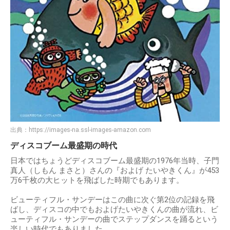
出典：
https://images-na.ssl-images-amazon.com
ディスコブーム最盛期の時代
日本ではちょうどディスコブーム最盛期の1976年当時、子門
真人（しもん まさと）さんの『およげ たいやきくん』が453
万6千枚の大ヒットを飛ばした時期でもあります。
ビューティフル・サンデーはこの曲に次ぐ第2位の記録を飛
ばし、ディスコの中でもおよげたいやきくんの曲が流れ、ビ
ューティフル・サンデーの曲でステップダンスを踊るという
楽しい時代でもありました。