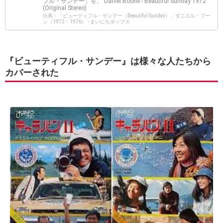
フル・サンデー」を。 Daniel Boone - Beautiful Sunday 1972
(Original Stereo)
出典：「ビューティフル・サンデー（Beautiful Sunday）」ダニエル・ブー
ン（1972・1976） - まいにちポップス
『ビューティフル・サンデー』は様々な人たちから
カバーされた