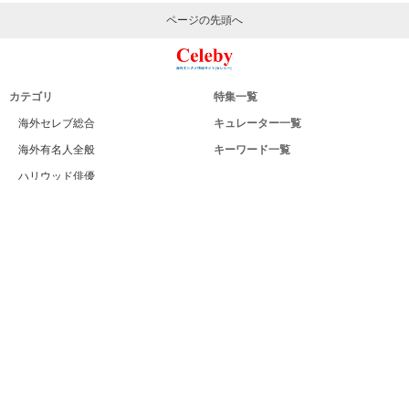
ページの先頭へ
カテゴリ
特集一覧
海外セレブ総合
キュレーター一覧
海外有名人全般
キーワード一覧
ハリウッド俳優
Celeby[セレビー]｜海外エンタメ情報
ハリウッド女優
サイトについて
海外男性モデル
運営者
海外女性モデル
利用規約
海外男性歌手
プライバシー
海外女性歌手
サイトマップ
海外ドラマ
お問い合せ
海外・ハリウッド映画
PC版
海外男性スポーツ選手