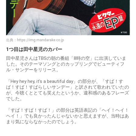
出典：
https://img.mandarake.co.jp
1つ目は田中星児のカバー
田中星児さんはTBSの朝の番組「8時の空」に出演していま
した。そのテーマソングとのカップリングでビューティフ
ル・サンデーをリリース。
「Hey hey hey, it's a beautiful day」の部分が、「すば！す
ば！すば！すばらしいサンデー」と訳されて歌われていたの
が、今聴くととても笑えたというか、違和感のあるフレーズ
でした。
「すば！すば！すば！」の部分は英語表記の「ヘイ！ヘイ！
ヘイ！」でも良かったんじゃないかと思えますが、当時はあ
まり気にならなかったのでしょう。