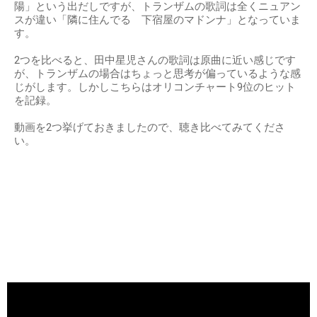
陽」という出だしですが、トランザムの歌詞は全くニュアン
スが違い「隣に住んでる 下宿屋のマドンナ」となっていま
す。
2つを比べると、田中星児さんの歌詞は原曲に近い感じです
が、トランザムの場合はちょっと思考が偏っているような感
じがします。しかしこちらはオリコンチャート9位のヒット
を記録。
動画を2つ挙げておきましたので、聴き比べてみてくださ
い。