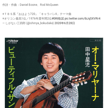
作詩・作曲：Daniel Boone、Rod McQueen
※ＴＢＳ系『おはよう720』「キャラバンⅡ」テーマ曲
※オリコン最高1位／1976年度年間2位
#0時歌謡
pic.twitter.com/ibJq5XVRr4
— しがない三四郎 (@shinya_bokudake)
2020年6月28日