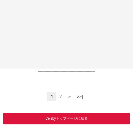
----------------------------------------------------------------
1
2
>
>>|
Celebyトップページに戻る