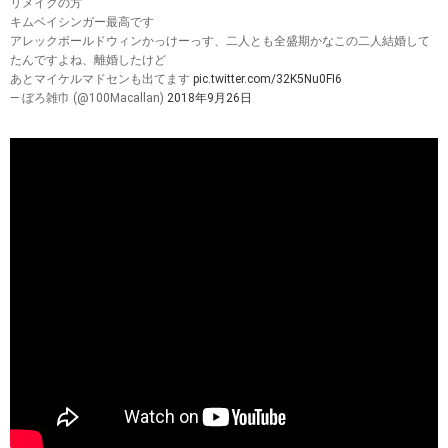
リメイクの方
キムベイシンガー最高です
アレックボールドウィンかっけーっす、二人とも全盛期かなこの二人結婚して
たんですよね、離婚したけど
あとマイケルマドセンも出てます
pic.twitter.com/32K5Nu0FI6
— ぼろ雑巾 (@100Macallan)
2018年9月26日