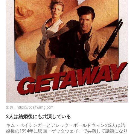
出典：
https://pbs.twimg.com
2人は結婚後にも共演している
キム・ベイシンガーとアレック・ボールドウィンの2人は結
婚後の1994年に映画「ゲッタウェイ」で共演して話題になり