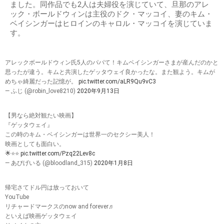
ました。同作品でも2人は夫婦役を演じていて、旦那のアレ
ック・ボールドウィンは主役のドク・マッコイ、妻のキム・
ベイシンガーはヒロインのキャロル・マッコイを演じていま
す。
アレックボールドウィン氏5人のパパて！キムベイシンガーさまが産んだのかと
思ったが違う。キムと共演したゲッタウェイ良かったな。また観よう。キムが
めちゃ綺麗だった記憶が。
pic.twitter.com/aLR9Qu9vC3
— ふじ (@robin_love8210)
2020年9月13日
【男なら絶対観たい映画】
『ゲッタウェイ』
この時のキム・ベイシンガーは世界一のセクシー美人！
映画としても面白い。
🌟⭐️⭐️
pic.twitter.com/Pzq22Lev8c
— あびげいる (@bloodland_315)
2020年1月8日
帰宅さてドル円は放っておいて
YouTube
リチャードマークスのnow and forever♬
といえば映画ゲッタウェイ