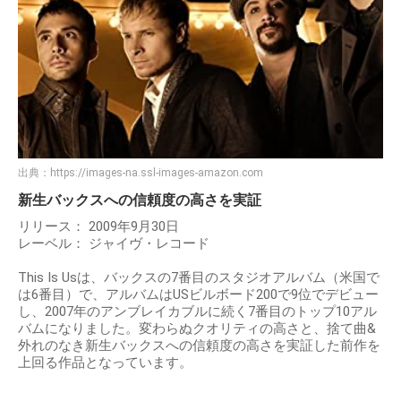
出典：
https://images-na.ssl-images-amazon.com
新生バックスへの信頼度の高さを実証
リリース： 2009年9月30日
レーベル： ジャイヴ・レコード
This Is Usは、バックスの7番目のスタジオアルバム（米国で
は6番目）で、アルバムはUSビルボード200で9位でデビュー
し、2007年のアンブレイカブルに続く7番目のトップ10アル
バムになりました。変わらぬクオリティの高さと、捨て曲&
外れのなき新生バックスへの信頼度の高さを実証した前作を
上回る作品となっています。