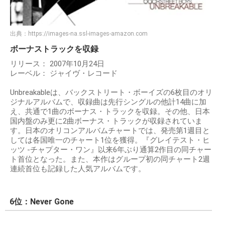
出典：
https://images-na.ssl-images-amazon.com
ボーナストラックを収録
リリース： 2007年10月24日
レーベル： ジャイヴ・レコード
Unbreakableは、バックストリート・ボーイズの6枚目のオリ
ジナルアルバムで、収録曲は先行シングルの他計14曲に加
え、共通で1曲のボーナス・トラックを収録。その他、日本
国内盤のみ更に2曲ボーナス・トラックが収録されていま
す。日本のオリコンアルバムチャートでは、発売第1週目と
しては各国唯一のチャート1位を獲得。『グレイテスト・ヒ
ッツ -チャプター・ワン』以来6年ぶり通算2作目の同チャー
ト首位となった。また、本作はグループ初の同チャート2週
連続首位も記録した人気アルバムです。
6位：Never Gone