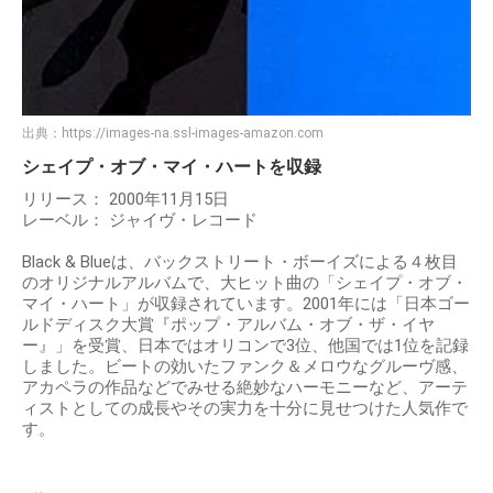
出典：
https://images-na.ssl-images-amazon.com
シェイプ・オブ・マイ・ハートを収録
リリース： 2000年11月15日
レーベル： ジャイヴ・レコード
Black & Blueは、バックストリート・ボーイズによる４枚目
のオリジナルアルバムで、大ヒット曲の「シェイプ・オブ・
マイ・ハート」が収録されています。2001年には「日本ゴー
ルドディスク大賞『ポップ・アルバム・オブ・ザ・イヤ
ー』」を受賞、日本ではオリコンで3位、他国では1位を記録
しました。ビートの効いたファンク＆メロウなグルーヴ感、
アカペラの作品などでみせる絶妙なハーモニーなど、アーテ
ィストとしての成長やその実力を十分に見せつけた人気作で
す。