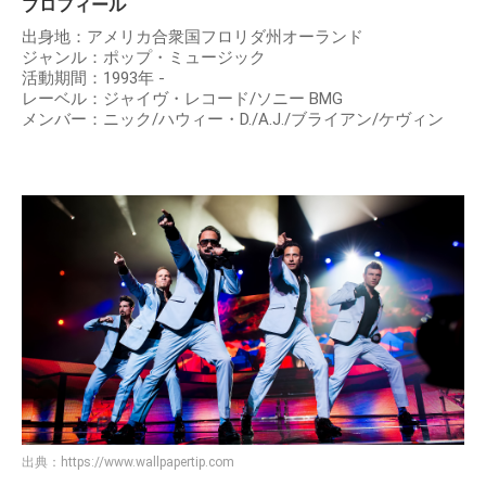
プロフィール
出身地：アメリカ合衆国フロリダ州オーランド
ジャンル：ポップ・ミュージック
活動期間：1993年 -
レーベル：ジャイヴ・レコード/ソニー BMG
メンバー：ニック/ハウィー・D./A.J./ブライアン/ケヴィン
出典：
https://www.wallpapertip.com