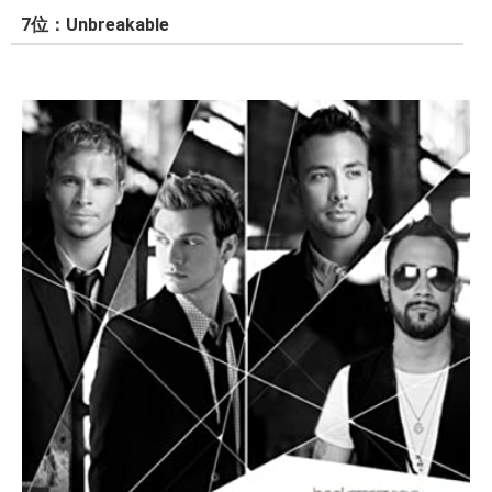
7位：Unbreakable