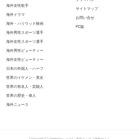
広告 / スポンサーリンク
関連するキーワード
兄弟
父親
母親
実家
家族
日本の外国人・ハーフ
ウルフ・アロンはハーフ！父親や母親と兄弟など家族＆実家まとめ
ページの先頭へ
カテゴリ
特集一覧
海外セレブ総合
キュレーター一覧
海外有名人全般
キーワード一覧