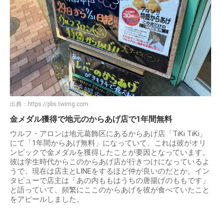
出典：
https://pbs.twimg.com
金メダル獲得で地元のからあげ店で1年間無料
ウルフ・アロンは地元葛飾区にあるからあげ店「TiKi TiKi」
にて「1年間からあげ無料」になっていて、これは彼がオリ
ンピックで金メダルを獲得したことが要因となっています。
彼は学生時代からこのからあげ店が行きつけになっているよ
うで、現在は店主とLINEをするほど仲が良いのだとか。イン
タビューで店主は「あの内ももはうちの唐揚げのももです」
と語っていて、頻繁にここのからあげを彼が食べていたこと
をアピールしました。