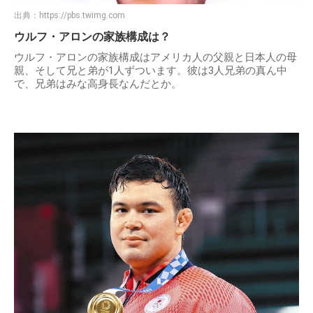
出典：
https://pbs.twimg.com
ウルフ・アロンの家族構成は？
ウルフ・アロンの家族構成はアメリカ人の父親と日本人の母
親、そして兄と弟が1人ずついます。彼は3人兄弟の真ん中
で、兄弟はみな高身長なんだとか。