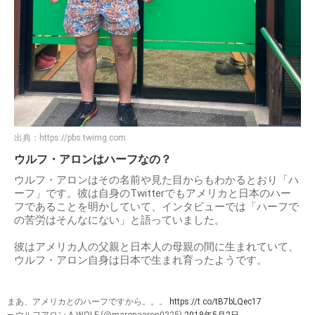
出典：
https://pbs.twimg.com
ウルフ・アロンはハーフなの？
ウルフ・アロンはその名前や見た目からもわかるとおり「ハ
ーフ」です。彼は自身のTwitterでもアメリカと日本のハー
フであることを明かしていて、インタビューでは「ハーフで
の苦労はそんなにない」と語っていました。
彼はアメリカ人の父親と日本人の母親の間に生まれていて、
ウルフ・アロン自身は日本で生まれ育ったようです。
まあ、アメリカとのハーフですから。。。
https://t.co/tB7bLQec17
— ウルフアロン A.WOLF (@maronaaron0225)
2018年5月2日