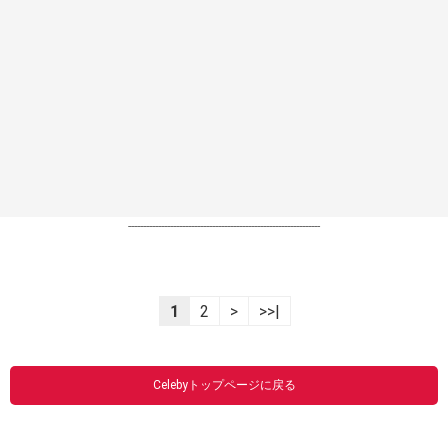
----------------------------------------------------------------
1
2
>
>>|
Celebyトップページに戻る