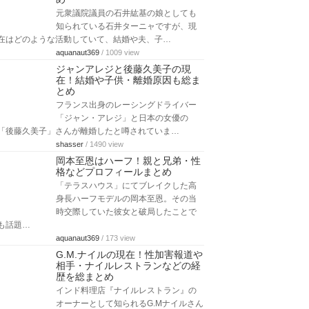
元衆議院議員の石井紘基の娘としても
知られている石井ターニャですが、現
在はどのような活動していて、結婚や夫、子…
aquanaut369
/ 1009 view
ジャンアレジと後藤久美子の現
在！結婚や子供・離婚原因も総ま
とめ
フランス出身のレーシングドライバー
「ジャン・アレジ」と日本の女優の
「後藤久美子」さんが離婚したと噂されていま…
shasser
/ 1490 view
岡本至恩はハーフ！親と兄弟・性
格などプロフィールまとめ
「テラスハウス」にてブレイクした高
身長ハーフモデルの岡本至恩。その当
時交際していた彼女と破局したことで
も話題…
aquanaut369
/ 173 view
G.M.ナイルの現在！性加害報道や
相手・ナイルレストランなどの経
歴を総まとめ
インド料理店『ナイルレストラン』の
オーナーとして知られるG.Mナイルさん