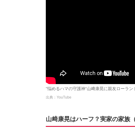
“悩めるハマの守護神“山﨑康晃に親友ローランドが
出典：YouTube
山﨑康晃はハーフ？実家の家族