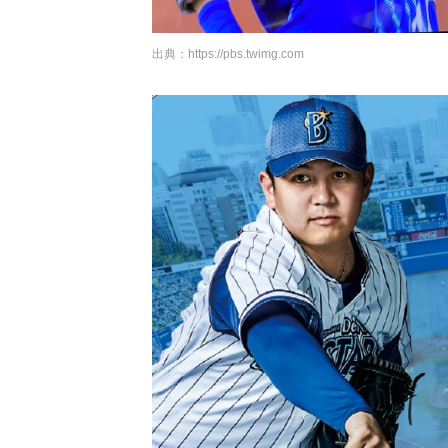
出典：
https://pbs.twimg.com