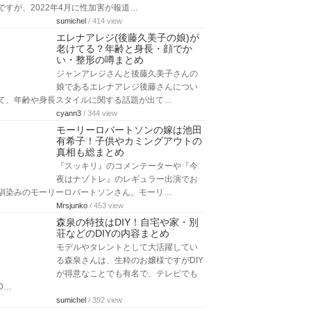
ですが、2022年4月に性加害が報道…
sumichel
/ 414 view
エレナアレジ(後藤久美子の娘)が
老けてる？年齢と身長・顔でか
い・整形の噂まとめ
ジャンアレジさんと後藤久美子さんの
娘であるエレナアレジ後藤さんについ
て、年齢や身長スタイルに関する話題が出て…
cyann3
/ 344 view
モーリーロバートソンの嫁は池田
有希子！子供やカミングアウトの
真相も総まとめ
『スッキリ』のコメンテーターや『今
夜はナゾトレ』のレギュラー出演でお
馴染みのモーリーロバートソンさん。モーリ…
Mrsjunko
/ 453 view
森泉の特技はDIY！自宅や家・別
荘などのDIYの内容まとめ
モデルやタレントとして大活躍してい
る森泉さんは、生粋のお嬢様ですがDIY
が得意なことでも有名で、テレビでも
D…
sumichel
/ 392 view