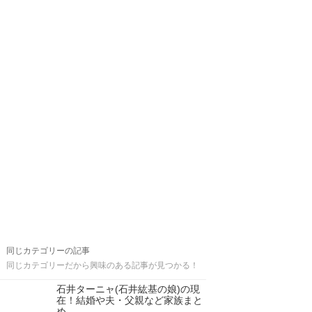
同じカテゴリーの記事
同じカテゴリーだから興味のある記事が見つかる！
石井ターニャ(石井紘基の娘)の現
在！結婚や夫・父親など家族まと
め