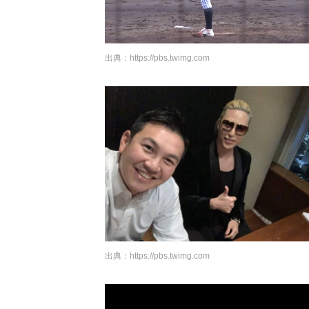
出典：
https://pbs.twimg.com
出典：
https://pbs.twimg.com