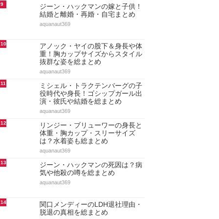
9
ジーン・ハックマンの嫁と子供！
結婚と離婚・再婚・自宅まとめ
aquanaut369
10
アノック・ヤイの股下＆身長や体
重！胸カップサイズからスタイル
抜群な姿を総まとめ
aquanaut369
11
ミシェル・トラクテンバーグの子
役時代や身長！ゴシップガール出
演・彼氏や結婚を総まとめ
aquanaut369
12
リンジー・ブリューワーの身長と
体重・胸カップ・スリーサイズ
は？水着姿も総まとめ
aquanaut369
13
ジーン・ハックマンの死因は？病
気や他殺の噂を総まとめ
aquanaut369
14
関口メンディーのLDH退社理由・
脱退の真相を総まとめ