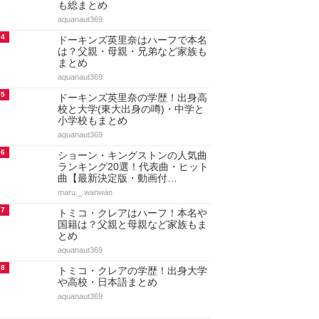
も総まとめ
aquanaut369
4
ドーキンズ英里奈はハーフで本名
は？父親・母親・兄弟など家族も
まとめ
aquanaut369
5
ドーキンズ英里奈の学歴！出身高
校と大学(東大出身の噂)・中学と
小学校もまとめ
aquanaut369
6
ショーン・キングストンの人気曲
ランキング20選！代表曲・ヒット
曲【最新決定版・動画付…
maru._.wanwan
7
トミコ・クレアはハーフ！本名や
国籍は？父親と母親など家族もま
とめ
aquanaut369
8
トミコ・クレアの学歴！出身大学
や高校・日本語まとめ
aquanaut369