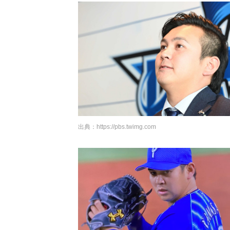
出典：
https://pbs.twimg.com