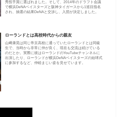
秀投手賞に選ばれました。そして、2014年のドラフト会議
で横浜DeNAベイスターズと阪神タイガースから1巡目指名
され、抽選の結果DeNAと交渉し、入団が決定しました。
ローランドとは高校時代からの親友
山﨑康晃は同じ帝京高校に通っていたローランドとは同級
生で、当時から非常に仲が良く、現在も交流は続けている
のだとか。実際に彼はローランドのYouTubeチャンネルに
出演したり、ローランドが横浜DeNAベイスターズの始球式
に参加するなど、仲睦まじい姿を見せています。