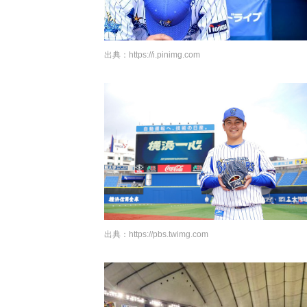
出典：
https://i.pinimg.com
出典：
https://pbs.twimg.com