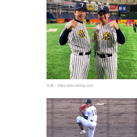
出典：
https://pbs.twimg.com