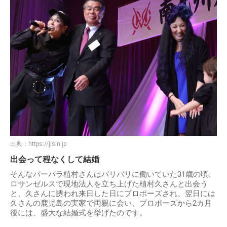
出典：
https://jisin.jp
出会って程なくして結婚
そんなバーバラ植村さんはバリバリに働いていた31歳の頃、
ロサンゼルスで現地法人を立ち上げた植村久さんと出会う
と、久さんに誘われ来日した日にプロポーズされ、翌日には
久さんの鹿児島の実家で両親に会い、プロポーズから2カ月
後には、盛大な結婚式を挙げたのです。