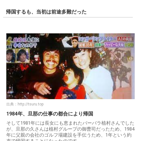
帰国するも、当初は前途多難だった
出典：
http://tsuru.top
1984年、旦那の仕事の都合により帰国
そして1981年には長女にも恵まれたバーバラ植村さんでした
が、旦那の久さんは植村グループの御曹司だったため、1984
年に父親の会社のゴルフ場建設を手伝うため、1年という約
束で帰国することになったのです。