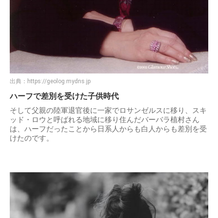
出典：
https://geolog.mydns.jp
ハーフで差別を受けた子供時代
そして父親の陸軍退官後に一家でロサンゼルスに移り、スキ
ッド・ロウと呼ばれる地域に移り住んだバーバラ植村さん
は、ハーフだったことから日系人からも白人からも差別を受
けたのです。