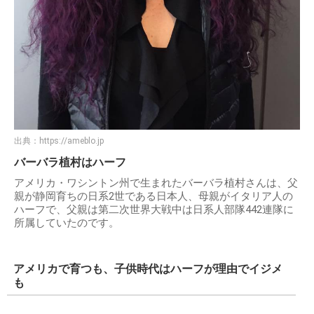
出典：
https://ameblo.jp
バーバラ植村はハーフ
アメリカ・ワシントン州で生まれたバーバラ植村さんは、父
親が静岡育ちの日系2世である日本人、母親がイタリア人の
ハーフで、父親は第二次世界大戦中は日系人部隊442連隊に
所属していたのです。
アメリカで育つも、子供時代はハーフが理由でイジメ
も