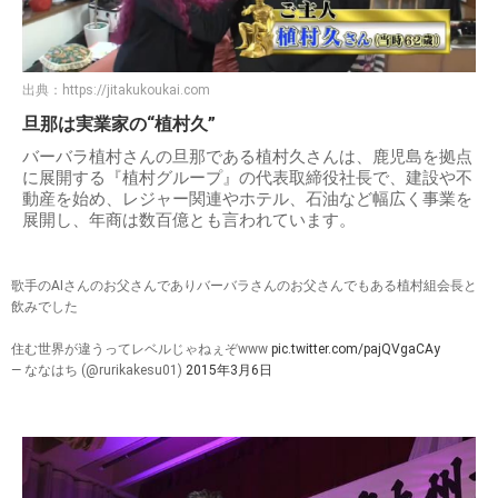
出典：
https://jitakukoukai.com
旦那は実業家の“植村久”
バーバラ植村さんの旦那である植村久さんは、鹿児島を拠点
に展開する『植村グループ』の代表取締役社長で、建設や不
動産を始め、レジャー関連やホテル、石油など幅広く事業を
展開し、年商は数百億とも言われています。
歌手のAIさんのお父さんでありバーバラさんのお父さんでもある植村組会長と
飲みでした
住む世界が違うってレベルじゃねぇぞwww
pic.twitter.com/pajQVgaCAy
— ななはち (@rurikakesu01)
2015年3月6日