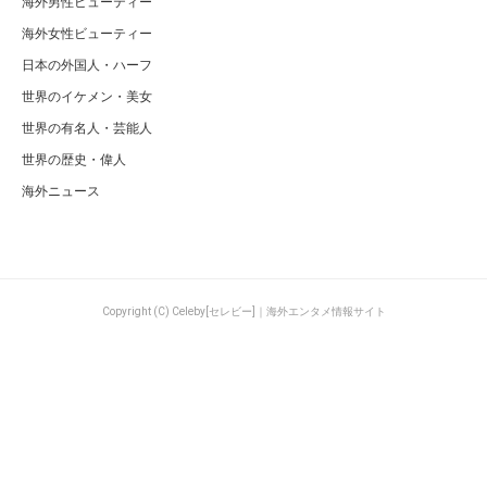
海外男性ビューティー
海外女性ビューティー
日本の外国人・ハーフ
世界のイケメン・美女
世界の有名人・芸能人
世界の歴史・偉人
海外ニュース
Copyright (C) Celeby[セレビー]｜海外エンタメ情報サイト