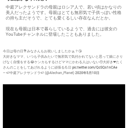
中庭アレクサンドラの母親はロシア人で、若い頃はかなりの
美人だったようです。母親はとても無邪気で子供っぽい性格
の持ち主だそうで、とても愛くるしい存在なんだとか。
現在も母親は日本で暮らしているようで、過去には彼女の
YouTubeチャンネルに登場したこともありました。
今日は母の日💐みなさんもお祝いしましたかぁ？😘
大好きなママ、いつも子供みたいで無邪気で気付かれてないと思って娘にさり
げなく自慢をする😂ケンカもするけどママにかわる人はいない🥺大好き❤たく
さんのことをしてあげれるように頑張る💪🏻
pic.twitter.com/QcSQs1nCAe
— 🍉中庭アレクサンドラ🍉 (@Alechan_Planet)
2020年5月10日