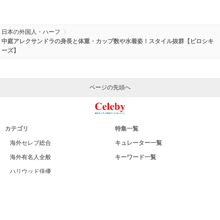
日本の外国人・ハーフ
中庭アレクサンドラの身長と体重・カップ数や水着姿！スタイル抜群【ピロシキ
ーズ】
ページの先頭へ
カテゴリ
特集一覧
海外セレブ総合
キュレーター一覧
海外有名人全般
キーワード一覧
ハリウッド俳優
Celeby[セレビー]｜海外エンタメ情報
ハリウッド女優
サイトについて
海外男性モデル
運営者
海外女性モデル
利用規約