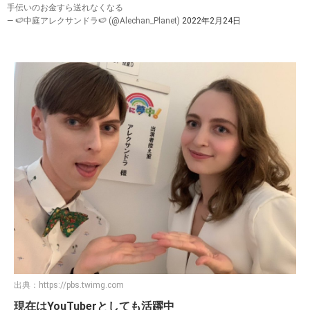
手伝いのお金すら送れなくなる
— 🍉中庭アレクサンドラ🍉 (@Alechan_Planet)
2022年2月24日
出典：
https://pbs.twimg.com
現在はYouTuberとしても活躍中