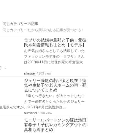
同じカテゴリーの記事
同じカテゴリーだから興味のある記事が見つかる！
ラブリの結婚や旦那と子供！元彼
氏や熱愛情報もまとめ【モデル】
お天気お姉さんとしても活躍していた
ファッションモデルの「ラブリ」さん
は2019年11月に映像作家の米倉強太
さ…
shasser
/ 203 view
ジェリー藤尾の若い頃と現在！病
気や車椅子で老人ホームの噂・死
去についてまとめ
『遠くへ行きたい』が大ヒットしたこ
とで一躍有名となった歌手のジェリー
藤尾さんですが、2021年8月に急性肺炎…
sumichel
/ 250 view
モーリーロバートソンの嫁は池田
有希子！子供やカミングアウトの
真相も総まとめ