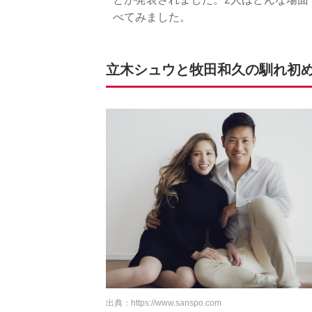
べてみました。
立木シュウと牧田和久の馴れ初
出典：
https://www.sanspo.com