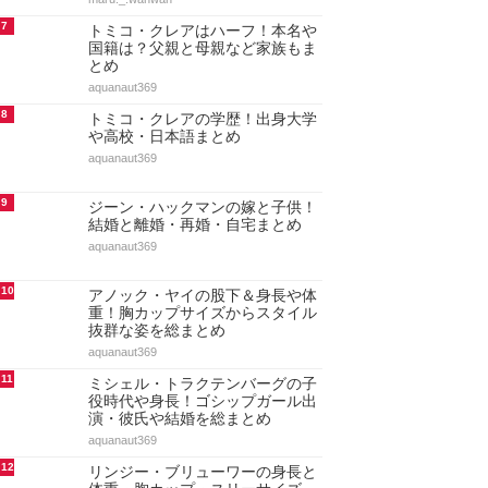
7
トミコ・クレアはハーフ！本名や
国籍は？父親と母親など家族もま
とめ
aquanaut369
8
トミコ・クレアの学歴！出身大学
や高校・日本語まとめ
aquanaut369
9
ジーン・ハックマンの嫁と子供！
結婚と離婚・再婚・自宅まとめ
aquanaut369
10
アノック・ヤイの股下＆身長や体
重！胸カップサイズからスタイル
抜群な姿を総まとめ
aquanaut369
11
ミシェル・トラクテンバーグの子
役時代や身長！ゴシップガール出
演・彼氏や結婚を総まとめ
aquanaut369
12
リンジー・ブリューワーの身長と