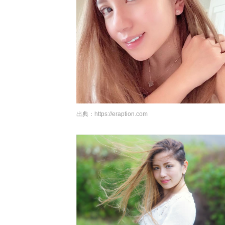
出典：
https://eraption.com