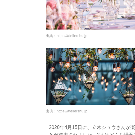
出典：
https://ateliershu.jp
出典：
https://ateliershu.jp
2020年4月15日に、立木シュウさん
とが発表されました。2人はどんな場面