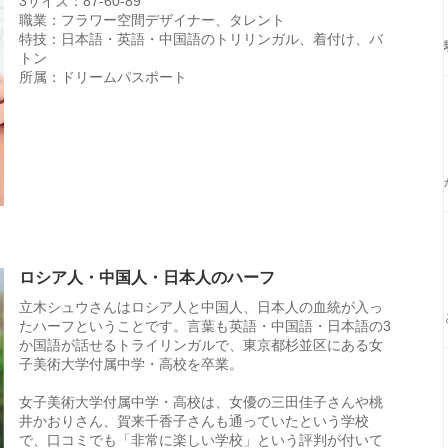
3サイズ：87-60-89
職業：フラワー空間デザイナー、タレント
特技：日本語・英語・中国語のトリリンガル、着付け、バ
トン
所属：ドリームパスポート
ロシア人・中国人・日本人のハーフ
立木シュウさんはロシア人と中国人、日本人の血統が入っ
たハーフということです。言葉も英語・中国語・日本語の3
か国語が話せるトライリンガルで、東京都杉並区にある女
子美術大学付属中学・高校を卒業。
女子美術大学付属中学・高校は、女優の三田佳子さんや桃
井かおりさん、賀来千香子さんも通っていたという学校
で、口コミでも「非常に楽しい学校」という評判が付いて