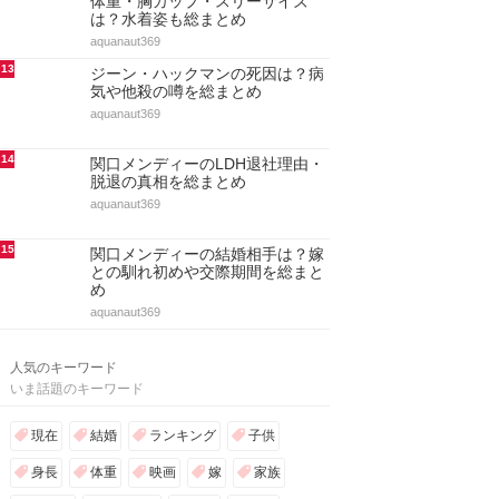
体重・胸カップ・スリーサイズ
は？水着姿も総まとめ
aquanaut369
13
ジーン・ハックマンの死因は？病
気や他殺の噂を総まとめ
aquanaut369
14
関口メンディーのLDH退社理由・
脱退の真相を総まとめ
aquanaut369
15
関口メンディーの結婚相手は？嫁
との馴れ初めや交際期間を総まと
め
aquanaut369
人気のキーワード
いま話題のキーワード
現在
結婚
ランキング
子供
身長
体重
映画
嫁
家族