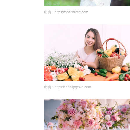
出典：
https://pbs.twimg.com
出典：
https://infinityryoko.com