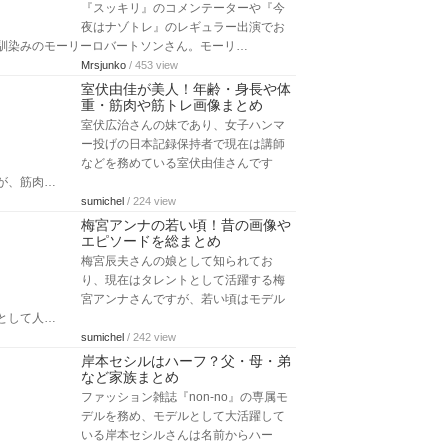
『スッキリ』のコメンテーターや『今
夜はナゾトレ』のレギュラー出演でお
馴染みのモーリーロバートソンさん。モーリ…
Mrsjunko
/ 453 view
室伏由佳が美人！年齢・身長や体
重・筋肉や筋トレ画像まとめ
室伏広治さんの妹であり、女子ハンマ
ー投げの日本記録保持者で現在は講師
などを務めている室伏由佳さんです
が、筋肉…
sumichel
/ 224 view
梅宮アンナの若い頃！昔の画像や
エピソードを総まとめ
梅宮辰夫さんの娘として知られてお
り、現在はタレントとして活躍する梅
宮アンナさんですが、若い頃はモデル
として人…
sumichel
/ 242 view
岸本セシルはハーフ？父・母・弟
など家族まとめ
ファッション雑誌『non-no』の専属モ
デルを務め、モデルとして大活躍して
いる岸本セシルさんは名前からハー