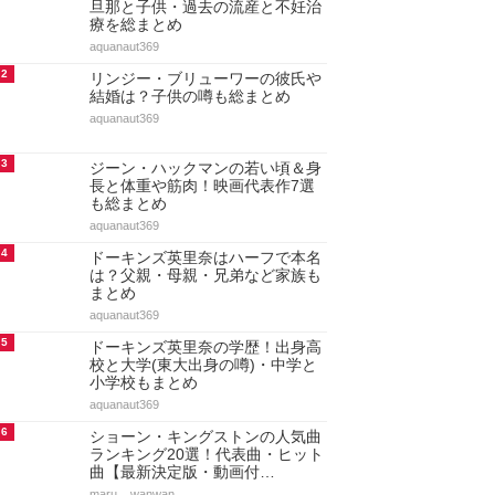
旦那と子供・過去の流産と不妊治
療を総まとめ
aquanaut369
2
リンジー・ブリューワーの彼氏や
結婚は？子供の噂も総まとめ
aquanaut369
3
ジーン・ハックマンの若い頃＆身
長と体重や筋肉！映画代表作7選
も総まとめ
aquanaut369
4
ドーキンズ英里奈はハーフで本名
は？父親・母親・兄弟など家族も
まとめ
aquanaut369
5
ドーキンズ英里奈の学歴！出身高
校と大学(東大出身の噂)・中学と
小学校もまとめ
aquanaut369
6
ショーン・キングストンの人気曲
ランキング20選！代表曲・ヒット
曲【最新決定版・動画付…
maru._.wanwan