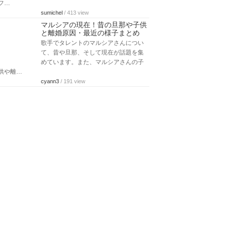
フ…
sumichel
/ 413 view
マルシアの現在！昔の旦那や子供
と離婚原因・最近の様子まとめ
歌手でタレントのマルシアさんについ
て、昔や旦那、そして現在が話題を集
めています。また、マルシアさんの子
供や離…
cyann3
/ 191 view