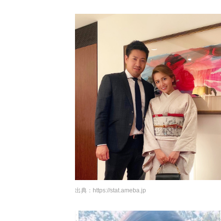
出典：
https://stat.ameba.jp