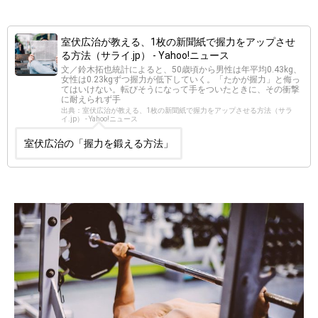
出典：
https://gooday.nikkei.co.jp
新聞紙で簡単に握力を鍛える方法を紹介
握力はハンマー投に必要なもので、遠くに飛ばすために鍛え
るべき部分だといいます。
室伏広治さんは「新聞紙で簡単に握力を鍛える方法」という
ものをYahoo!ニュースで紹介していました。
室伏広治が教える、1枚の新聞紙で握力をアップさせ
る方法（サライ.jp） - Yahoo!ニュース
文／鈴木拓也統計によると、50歳頃から男性は年平均0.43kg、
女性は0.23kgずつ握力が低下していく。「たかが握力」と侮っ
てはいけない。転びそうになって手をついたときに、その衝撃
に耐えられず手
出典：室伏広治が教える、1枚の新聞紙で握力をアップさせる方法（サラ
イ.jp） - Yahoo!ニュース