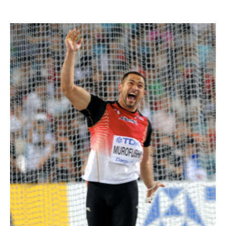
室伏広治新長官「いよいよ始まった」 スポーツ庁に初登庁 -
YouTube
出典：YouTube
室伏広治のスポーツ庁・長官の動画
室伏広治の身長・体重