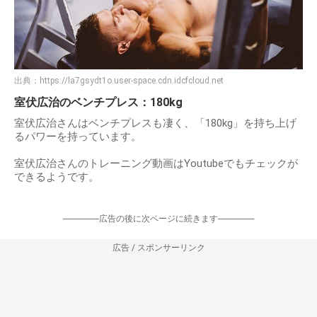
室伏広治の「握力を鍛える方法」
出典：
https://la7gsydt1o.user-space.cdn.idcfcloud.net
室伏広治のベンチプレス：180kg
室伏広治さんはベンチプレスも凄く、「180kg」を持ち上げ
るパワーを持っています。