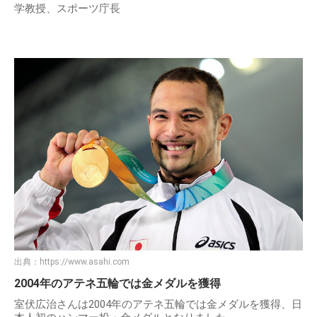
出典：
https://contents.oricon.co.jp
室伏広治
本名：室伏 アレクサンダー 広治
芸名：室伏広治
出身地：静岡県沼津市
生年月日：1974年10月8日
職業：元ハンマー投選手、スポーツ科学者、東京医科歯科大
学教授、スポーツ庁長