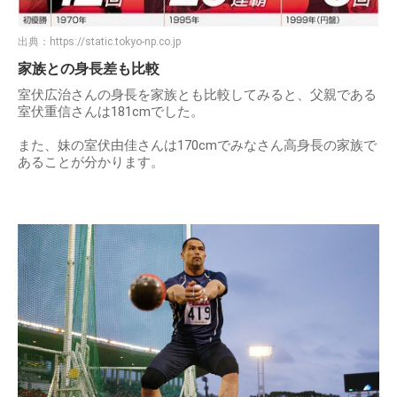
出典：
https://static.tokyo-np.co.jp
家族との身長差も比較
室伏広治さんの身長を家族とも比較してみると、父親である
室伏重信さんは181cmでした。
また、妹の室伏由佳さんは170cmでみなさん高身長の家族で
あることが分かります。