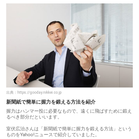
室伏広治の握力：120kg以上
室伏広治さんの身体能力として、1つのデータでよく分かる
のが「握力」です。
室伏広治さんの握力は「120kg以上」とされており、これは
男性の平均的な握力「50kg前後」の2倍以上になります。
また、女性の握力「30kg前後」の約4倍であり、力強く男ら
しい肉体を示す1つのデータです。