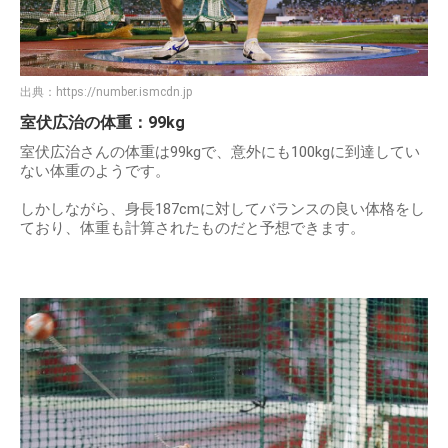
出典：
https://number.ismcdn.jp
室伏広治の体重：99kg
室伏広治さんの体重は99kgで、意外にも100kgに到達してい
ない体重のようです。