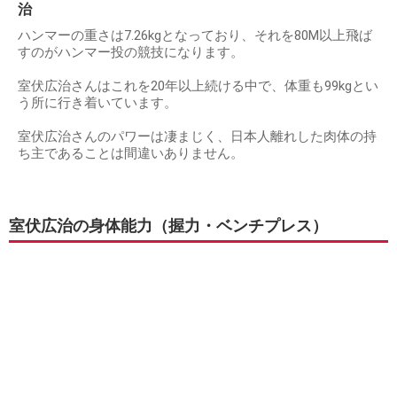
出典：
https://article-image-ix.nikkei.com
7.26kgのハンマーを80M以上飛ばすパワーがある室伏広
治
ハンマーの重さは7.26kgとなっており、それを80M以上飛ば
すのがハンマー投の競技になります。
室伏広治さんはこれを20年以上続ける中で、体重も99kgとい
う所に行き着いています。
室伏広治さんのパワーは凄まじく、日本人離れした肉体の持
ち主であることは間違いありません。