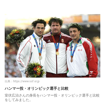
出典：
https://www.jaaf.or.jp
室伏広治の身長：187cm
室伏広治さんの気になる身長ですが、プロフィールから
「187cm」ということが発覚しています。
父親に日本人、母親にハンガリー系ルーマニア人を持つハー
フの室伏広治さんですが、日本時男性の平均身長よりも
15cm以上高くなっています。
ちなみにルーマニア人男性の平均身長も172cmとそれほど高
くなく、室伏広治さんの身長の高さがよく分かります。