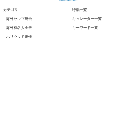
カテゴリ
特集一覧
海外セレブ総合
キュレーター一覧
海外有名人全般
キーワード一覧
ハリウッド俳優
Celeby[セレビー]｜海外エンタメ情報
ハリウッド女優
サイトについて
海外男性モデル
運営者
海外女性モデル
利用規約
海外男性歌手
プライバシー
海外女性歌手
サイトマップ
海外ドラマ
お問い合せ
海外・ハリウッド映画
PC版
海外男性スポーツ選手
海外女性スポーツ選手
海外男性ビューティー
海外女性ビューティー