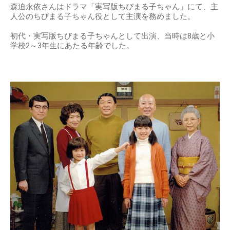
森迫永依さんはドラマ「実写版ちびまる子ちゃん」にて、主
人公のちびまる子ちゃん役として主演を務めました。
初代・実写版ちびまる子ちゃんとして出演、当時は8歳と小
学校2～3年生にあたる年齢でした。