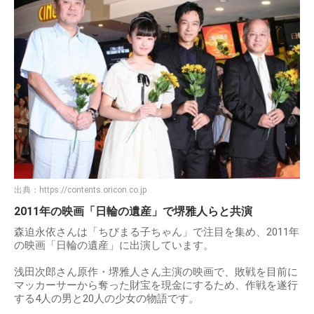
出典：
https://contents.oricon.co.jp
2011年の映画「日輪の遺産」で堺雅人らと共演
森迫永依さんは「ちびまる子ちゃん」で注目を集め、2011年
の映画「日輪の遺産」に出演しています。
浅田次郎さん原作・堺雅人さん主演の映画で、敗戦を目前に
マッカーサーから奪った財宝を現金にするため、作戦を遂行
する4人の男と20人の少女の物語です。