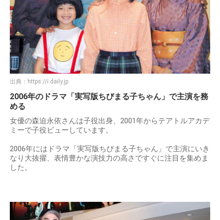
出典：
https://i.daily.jp
2006年のドラマ「実写版ちびまる子ちゃん」で主演を務
める
女優の森迫永依さんは子役出身、2001年からテアトルアカデ
ミーで子役ビューしています。
2006年にはドラマ「実写版ちびまる子ちゃん」で主演にいき
なり大抜擢、表情豊かな演技力の高さですぐに注目を集めま
した。