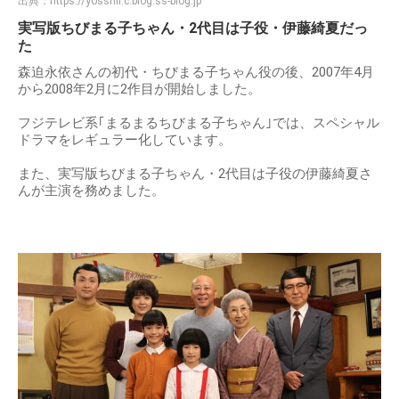
出典：
https://yosshii.c.blog.ss-blog.jp
実写版ちびまる子ちゃん・2代目は子役・伊藤綺夏だっ
た
森迫永依さんの初代・ちびまる子ちゃん役の後、2007年4月
から2008年2月に2作目が開始しました。
フジテレビ系｢まるまるちびまる子ちゃん｣では、スペシャル
ドラマをレギュラー化しています。
また、実写版ちびまる子ちゃん・2代目は子役の伊藤綺夏さ
んが主演を務めました。