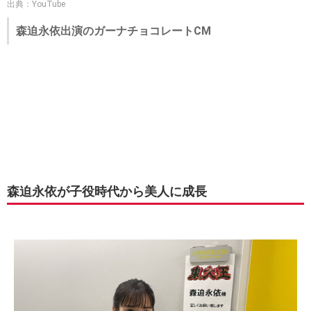
出典：YouTube
森迫永依出演のガーナチョコレートCM
森迫永依が子役時代から美人に成長