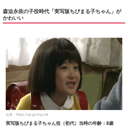
森迫永依の子役時代「実写版ちびまる子ちゃん」が
かわいい
出典：
https://up.gc-img.net
実写版ちびまる子ちゃん役（初代）当時の年齢：8歳