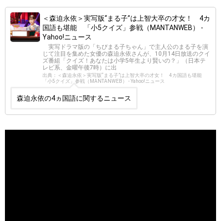
＜森迫永依＞実写版“まる子”は上智大卒の才女！ 4カ
国語も堪能 「小5クイズ」参戦（MANTANWEB） -
Yahoo!ニュース
実写ドラマ版の「ちびまる子ちゃん」で主人公のまる子を演
じて注目を集めた女優の森迫永依さんが、10月14日放送のクイ
ズ番組「クイズ！あなたは小学5年生より賢いの？」（日本テ
レビ系、金曜午後7時）に出
出典：＜森迫永依＞実写版“まる子”は上智大卒の才女！ 4カ国語も堪能
「小5クイズ」参戦（MANTANWEB） - Yahoo!ニュース
森迫永依の4ヵ国語に関するニュース