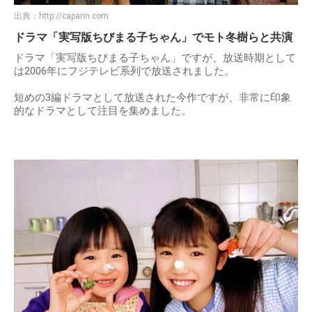
出典：
http://caparin.com
ドラマ「実写版ちびまる子ちゃん」でモト冬樹らと共演
ドラマ「実写版ちびまる子ちゃん」ですが、放送時期として
は2006年にフジテレビ系列で放送されました。
短めの3編ドラマとして放送された今作ですが、非常に印象
的なドラマとして注目を集めました。