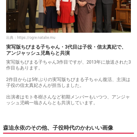
出典：
https://ogre.natalie.mu
実写版ちびまる子ちゃん・3代目は子役・信太真妃で、
アンジャッシュ児島らと共演
実写版ちびまる子ちゃん3作目ですが、2013年に放送された3
作目もあります。
2作目からは5年ぶりの実写版ちびまる子ちゃん復活、主演は
子役の信太真妃さんが担当しました。
出演者はモト冬樹さんなど初期メンバーもいつつ、アンジャ
ッシュ児嶋一哉さんらとも共演しています。
森迫永依のその他、子役時代のかわいい画像