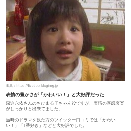
出典：
https://livedoor.blogimg.jp
表情の豊かさが「かわいい！」と大好評だった
森迫永依さんのちびまる子ちゃん役ですが、表情の喜怒哀楽
がしっかりと出来てました。
当時のドラマを観た方のツイッター口コミでは「かわい
い！」「1番好き」などと大好評でした。