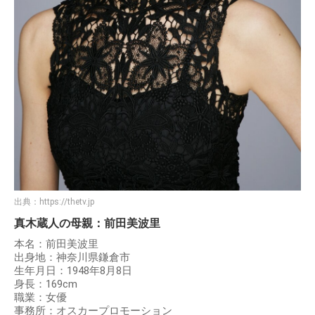
出典：
https://thetv.jp
真木蔵人の母親：前田美波里
本名：前田美波里
出身地：神奈川県鎌倉市
生年月日：1948年8月8日
身長：169cm
職業：女優
事務所：オスカープロモーション