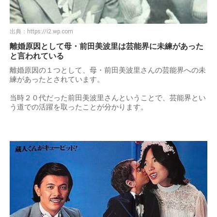
出典：
https://i2.wp.com
離婚原因として母・前田美波里は芸能界に未練があった
と言われている
離婚原因の１つとして、母・前田美波里さんの芸能界への未
練があったとされています。
当時２０代だった前田美波里さんということで、芸能界とい
う道での活躍を取ったことが分かります。