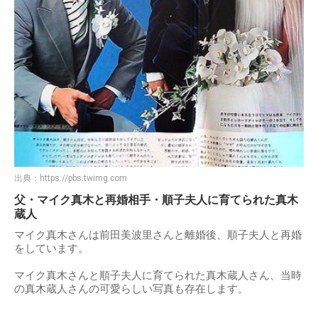
出典：
https://pbs.twimg.com
父・マイク真木と再婚相手・順子夫人に育てられた真木
蔵人
マイク真木さんは前田美波里さんと離婚後、順子夫人と再婚
をしています。
マイク真木さんと順子夫人に育てられた真木蔵人さん、当時
の真木蔵人さんの可愛らしい写真も存在します。