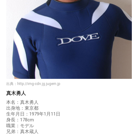
出典：
http://img-cdn.jg.jugem.jp
真木勇人
本名：真木勇人
出身地：東京都
生年月日：1979年1月11日
身長：178cm
職業：モデル
兄弟：真木蔵人