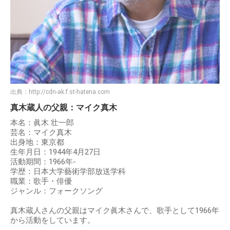
出典：
http://cdn-ak.f.st-hatena.com
真木蔵人の父親：マイク真木
本名：眞木 壮一郎
芸名：マイク真木
出身地：東京都
生年月日：1944年4月27日
活動期間：1966年-
学歴：日本大学藝術学部放送学科
職業：歌手・俳優
ジャンル：フォークソング
真木蔵人さんの父親はマイク眞木さんで、歌手として1966年
から活動をしています。