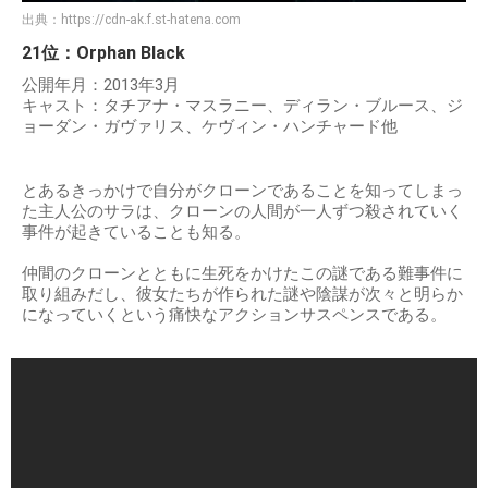
出典：
https://cdn-ak.f.st-hatena.com
21位：Orphan Black
公開年月：2013年3月
キャスト：タチアナ・マスラニー、ディラン・ブルース、ジ
ョーダン・ガヴァリス、ケヴィン・ハンチャード他
とあるきっかけで自分がクローンであることを知ってしまっ
た主人公のサラは、クローンの人間が一人ずつ殺されていく
事件が起きていることも知る。
仲間のクローンとともに生死をかけたこの謎である難事件に
取り組みだし、彼女たちが作られた謎や陰謀が次々と明らか
になっていくという痛快なアクションサスペンスである。