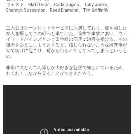
キャスト：Matt Dillon、Carla Gugino、Toby Jones、
Shannyn Sossamon、Reed Diamond、Tim Griffin他
主人公はシークレットサービスに所属しており、姿を消した
友人を探してこの町へと来ていた。途中で事故にあい、ウェ
イワードパインズという田舎町の病院で治療を受ける。その
後街をあとにしようとすると、信じられないような出来事が
立て続けに起こり、町から出られなくなってしまうというも
の。
非常に大どんでん返しが大好きな監督で知られているため、
わくわくしながら見ることができるだろう。