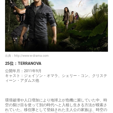
出典：
http://www.w-drama.com
25位：TERRANOVA
公開年月：2011年9月
キャスト：ジェイソン・オマラ、シェリー・コン、クリステ
ィーン・アダムス他
環境破壊や人口増加により地球上が危機に瀕していた中、時
空の裂け目を使って別の時代へと入植し生きる方法が模索さ
れていた。移住隊として登録された主人公の家族は、時空の