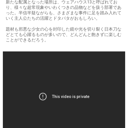
新たな配属となった場所は、ウェアハウス13と呼ばれてお
り、様々な超常現象やいわくつきの品物などを扱う部署であ
った。半信半疑ながらも、さまざまな事件に足を踏み入れて
いく主人公たちの活躍とドタバタがおもしろい。
題材も邪悪な少女の心を封印した鏡や光を切り裂く日本刀な
どとても心躍るものが多いので、どんどんと飽きずに楽しむ
ことができるだろう。