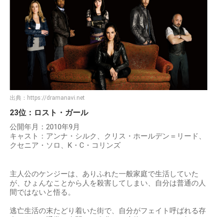
出典：
https://dramanavi.net
23位：ロスト・ガール
公開年月：2010年9月
キャスト：アンナ・シルク、クリス・ホールデン＝リード、
クセニア・ソロ、K・C・コリンズ
主人公のケンジーは、ありふれた一般家庭で生活していた
が、ひょんなことから人を殺害してしまい、自分は普通の人
間ではないと悟る。
逃亡生活の末たどり着いた街で、自分がフェイト呼ばれる存