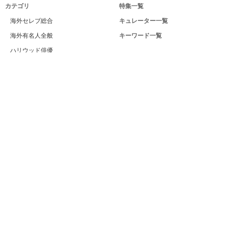
カテゴリ
特集一覧
海外セレブ総合
キュレーター一覧
海外有名人全般
キーワード一覧
ハリウッド俳優
Celeby[セレビー]｜海外エンタメ情報
ハリウッド女優
サイトについて
海外男性モデル
運営者
海外女性モデル
利用規約
海外男性歌手
プライバシー
海外女性歌手
サイトマップ
海外ドラマ
お問い合せ
海外・ハリウッド映画
PC版
海外男性スポーツ選手
海外女性スポーツ選手
海外男性ビューティー
海外女性ビューティー
日本の外国人・ハーフ