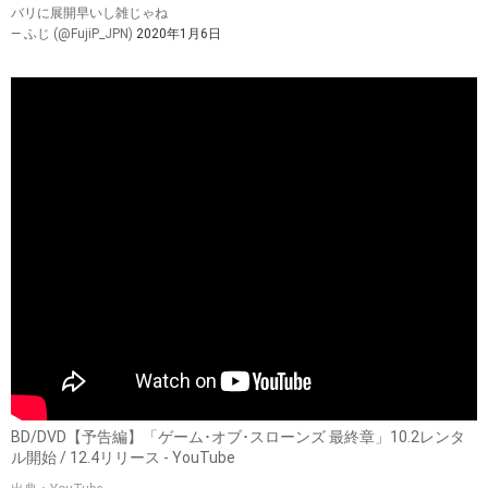
バリに展開早いし雑じゃね
— ふじ (@FujiP_JPN)
2020年1月6日
BD/DVD【予告編】「ゲーム･オブ･スローンズ 最終章」10.2レンタ
ル開始 / 12.4リリース - YouTube