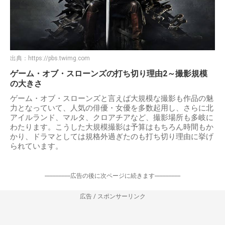
出典：
https://pbs.twimg.com
ゲーム・オブ・スローンズの打ち切り理由2～撮影規模
の大きさ
ゲーム・オブ・スローンズと言えば大規模な撮影も作品の魅
力となっていて、人気の俳優・女優を多数起用し、さらに北
アイルランド、マルタ、クロアチアなど、撮影場所も多岐に
わたります。こうした大規模撮影は予算はもちろん時間もか
かり、ドラマとしては規格外過ぎたのも打ち切り理由に挙げ
られています。
-----------------広告の後に次ページに続きます-----------------
広告 / スポンサーリンク