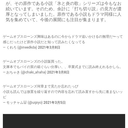
が、その原作である小説「氷と炎の歌」シリーズは今もなお
続いています。そのため、余計に「打ち切り説」の見方が濃
厚となってしまいました。原作である小説もドラマ同様に人
気を集めていて、今後の展開にも注目が集まります。
ゲームオブスローンズ興味はあるのに今からドラマ追いかけるの無理だ〜って
感じだったけど原作小説だと知って読みたくなってる
— くれろ (@ineedkda)
2021年3月8日
ゲームオブスローンズの小説版買った。
文庫本でもパイの実の箱ぐらい分厚い、、卒業式までに読み終えれるかしら。
— おちゃき (@chaki_ahaha)
2021年3月8日
ゲームオブスローンズ何章まで見たか忘れたっぴ
小説も読んでは放置を繰り返すので内容を忘れて読み直すから先に進まないッ
ピ
— モッチャム🐷 (@uipiyo)
2021年3月5日