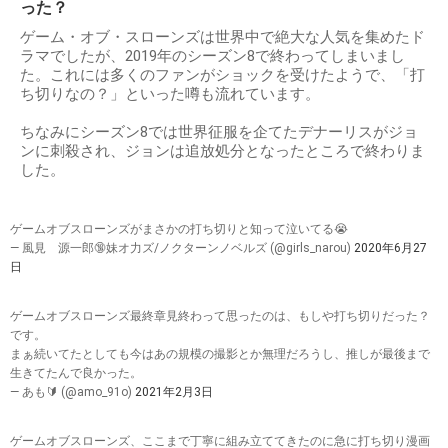
った？
ゲーム・オブ・スローンズは世界中で絶大な人気を集めたド
ラマでしたが、2019年のシーズン8で終わってしまいまし
た。これには多くのファンがショックを受けたようで、「打
ち切りなの？」といった噂も流れています。
ちなみにシーズン8では世界征服を企てたデナーリスがジョ
ンに刺殺され、ジョンは追放処分となったところで終わりま
した。
ゲームオブスローンズがまさかの打ち切りと知って泣いてる😭
— 風見 源一郎🔞妹オ力ズ/ノクターンノベルズ (@girls_narou)
2020年6月27
日
ゲームオブスローンズ最終章見終わって思ったのは、もしや打ち切りだった？
です。
まぁ続いてたとしても今はあの規模の撮影とか無理だろうし、推しが最後まで
生きてたんで良かった。
— あも🔰 (@amo_91o)
2021年2月3日
ゲームオブスローンズ、ここまで丁寧に組み立ててきたのに急に打ち切り漫画