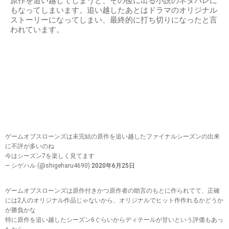
原作を追い越してしまうと、その後に出る小説のネタバレに
もなってしまいます。追い越したあとはドラマのオリジナル
ストーリーになってしまい、最終的に打ち切りになったと言
われています。
ゲームオブスローンズは未完結の原作を追い越したファイナルシーズンの出来
に不評が多いのね
今はシーズン7を楽しく見てます
— シゲハル (@shigeharu4690)
2020年6月25日
ゲームオブスローンズは原作付きかつ原作者の助言のもとに作られてて、正確
には2人のオリジナル作品じゃないから、オリジナルでヒット作作れるかどうか
が勝負かな
特に原作を追い越したシーズン6ぐらいからディテールが甘いという評価もあっ