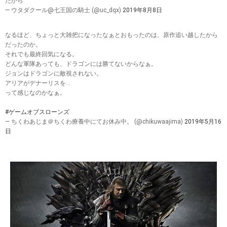
たから
— ウタダクール@七王国の騎士 (@uc_dqx)
2019年8月8日
なるほど、ちょっと大雑把になったなぁとおもったのは、原作追い越したから
だったのか。
それでも最終回気になる。
どんな軍隊あっても、ドラゴンには勝てないからなぁ。
ジョンはドラゴンに敵視されない。
アリアがデナーリスを…
って感じなのかなぁ。
#ゲームオブスローンズ
— ちくわあじま＠ちくわ療養中にてお休み中。 (@chikuwaajima)
2019年5月16
日