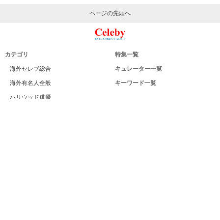
ページの先頭へ
カテゴリ
特集一覧
海外セレブ総合
キュレーター一覧
海外有名人全般
キーワード一覧
ハリウッド俳優
Celeby[セレビー]｜海外エンタメ情報
ハリウッド女優
サイトについて
海外男性モデル
運営者
海外女性モデル
利用規約
海外男性歌手
プライバシー
海外女性歌手
サイトマップ
海外ドラマ
お問い合せ
海外・ハリウッド映画
PC版
海外男性スポーツ選手