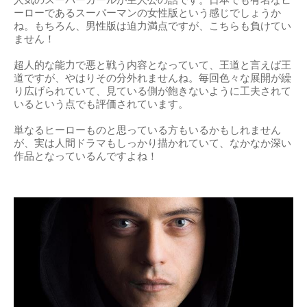
ーローであるスーパーマンの女性版という感じでしょうか
ね。もちろん、男性版は迫力満点ですが、こちらも負けてい
ません！
超人的な能力で悪と戦う内容となっていて、王道と言えば王
道ですが、やはりその分外れませんね。毎回色々な展開が繰
り広げられていて、見ている側が飽きないように工夫されて
いるという点でも評価されています。
単なるヒーローものと思っている方もいるかもしれません
が、実は人間ドラマもしっかり描かれていて、なかなか深い
作品となっているんですよね！