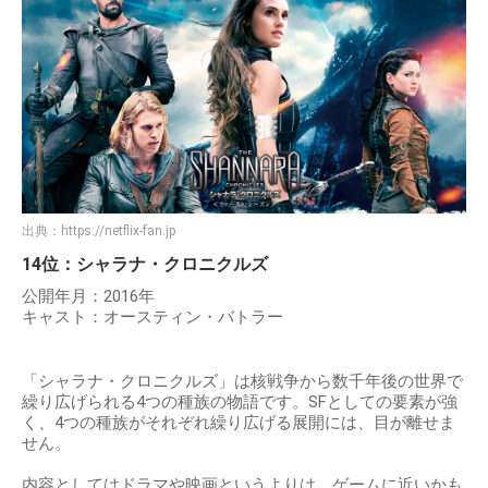
出典：
https://netflix-fan.jp
14位：シャラナ・クロニクルズ
公開年月：2016年
キャスト：オースティン・バトラー
「シャラナ・クロニクルズ」は核戦争から数千年後の世界で
繰り広げられる4つの種族の物語です。SFとしての要素が強
く、4つの種族がそれぞれ繰り広げる展開には、目が離せま
せん。
内容としてはドラマや映画というよりは、ゲームに近いかも