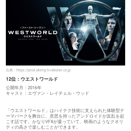
出典：
https://prod.akimg.tv.rakuten.co.jp
12位：ウエストワールド
公開年月：2016年
キャスト：エヴァン・レイチェル・ウッド
「ウエストワールド」はハイテク技術に支えられた体験型テ
ーマパークを舞台に、意思を持ったアンドロイドが反乱を起
こす話です。かなりVFXが凝っていて、映画のようなクオリ
ティの高さで楽しむことができます。