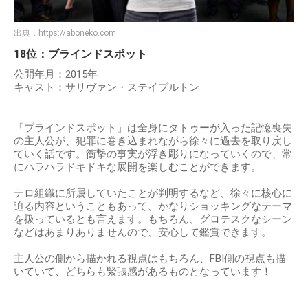
出典：
https://aboneko.com
18位：ブラインドスポット
公開年月：2015年
キャスト：サリヴァン・ステイプルトン
「ブラインドスポット」は全身にタトゥーが入った記憶喪失
の主人公が、犯罪に巻き込まれながら徐々に過去を取り戻し
ていく話です。衝撃の事実が浮き彫りになっていくので、常
にハラハラドキドキな展開を楽しむことができます。
テロ組織に所属していたことが判明するなど、徐々に核心に
迫る内容ということもあって、かなりショッキングなテーマ
を扱っているとも言えます。もちろん、グロテスクなシーン
などはあまりありませんので、安心して鑑賞できます。
主人公の側から描かれる視点はもちろん、FBI側の視点も描
いていて、どちらも緊張感があるものとなっています！