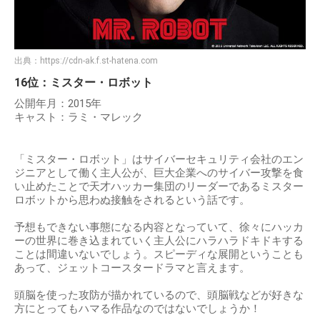
出典：
https://cdn-ak.f.st-hatena.com
16位：ミスター・ロボット
公開年月：2015年
キャスト：ラミ・マレック
「ミスター・ロボット」はサイバーセキュリティ会社のエン
ジニアとして働く主人公が、巨大企業へのサイバー攻撃を食
い止めたことで天才ハッカー集団のリーダーであるミスター
ロボットから思わぬ接触をされるという話です。
予想もできない事態になる内容となっていて、徐々にハッカ
ーの世界に巻き込まれていく主人公にハラハラドキドキする
ことは間違いないでしょう。スピーディな展開ということも
あって、ジェットコースタードラマと言えます。
頭脳を使った攻防が描かれているので、頭脳戦などが好きな
方にとってもハマる作品なのではないでしょうか！