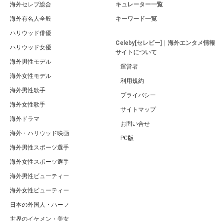
海外セレブ総合
キュレーター一覧
海外有名人全般
キーワード一覧
ハリウッド俳優
Celeby[セレビー]｜海外エンタメ情報
ハリウッド女優
サイトについて
海外男性モデル
運営者
海外女性モデル
利用規約
海外男性歌手
プライバシー
海外女性歌手
サイトマップ
海外ドラマ
お問い合せ
海外・ハリウッド映画
PC版
海外男性スポーツ選手
海外女性スポーツ選手
海外男性ビューティー
海外女性ビューティー
日本の外国人・ハーフ
世界のイケメン・美女