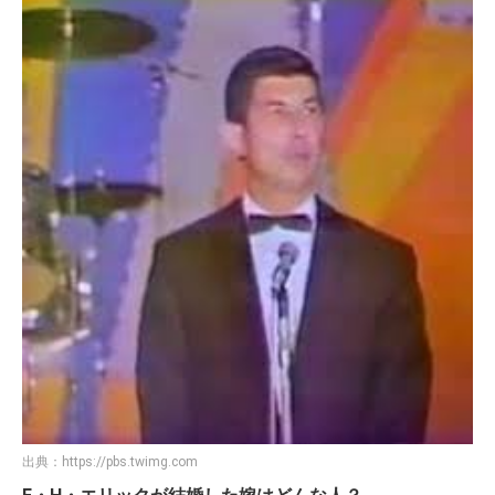
出典：
https://pbs.twimg.com