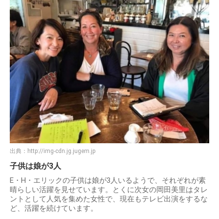
出典：
http://img-cdn.jg.jugem.jp
子供は娘が3人
E・H・エリックの子供は娘が3人いるようで、それぞれが素
晴らしい活躍を見せています。とくに次女の岡田美里はタレ
ントとして人気を集めた女性で、現在もテレビ出演をするな
ど、活躍を続けています。