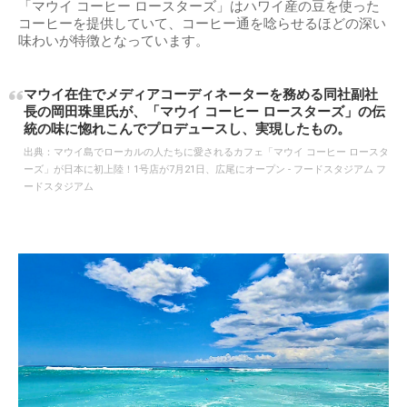
「マウイ コーヒー ロースターズ」はハワイ産の豆を使った
コーヒーを提供していて、コーヒー通を唸らせるほどの深い
味わいが特徴となっています。
マウイ在住でメディアコーディネーターを務める同社副社
長の岡田珠里氏が、「マウイ コーヒー ロースターズ」の伝
統の味に惚れこんでプロデュースし、実現したもの。
出典：
マウイ島でローカルの人たちに愛されるカフェ「マウイ コーヒー ロースタ
ーズ」が日本に初上陸！1号店が7月21日、広尾にオープン - フードスタジアム フ
ードスタジアム