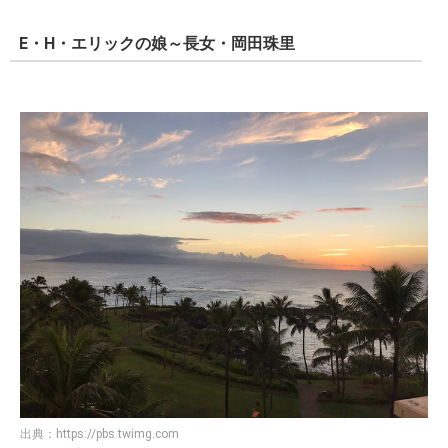
E・H・エリックの娘～長女・岡田珠里
出典：
https://pbs.twimg.com