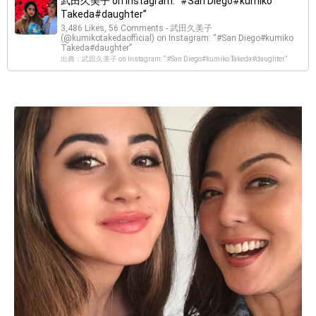
武田久美子 on Instagram: “#San Diego#kumiko
Takeda#daughter”
3,486 Likes, 56 Comments - 武田久美子
(@kumikotakedaofficial) on Instagram: “#San Diego#kumiko
Takeda#daughter”
出典：武田久美子 on Instagram: “#San Diego#kumiko Takeda#daughter”