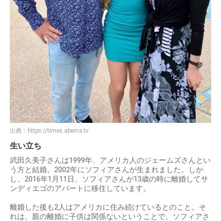
出典：
https://times.abema.tv
生い立ち
武田久美子さんは1999年、アメリカ人のジェームズさんとい
う方と結婚。2002年にソフィアさんが生まれました。しか
し、2016年1月11日、ソフィアさんが13歳の時に離婚してサ
ンディエゴのアパートに移住しています。
離婚した後も2人はアメリカに住み続けているとのこと。そ
れは、親の離婚に子供は関係ないということで、ソフィアさ