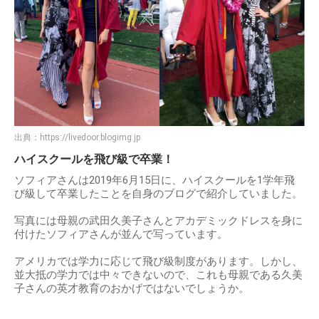
出典：
https://livedoor.blogimg.jp
ハイスクールを飛び級で卒業！
ソフィアさんは2019年6月15日に、ハイスクールを1学年飛
び級して卒業したことを自身のブログで紹介していました。
写真には母親の武田久美子さんとアカデミックドレスを身に
付けたソフィアさんが並んで写っています。
アメリカでは学力に応じて飛び級制度があります。しかし、
並大抵の学力では中々できないので、これも母親である久美
子さんの英才教育のおかげではないでしょうか。