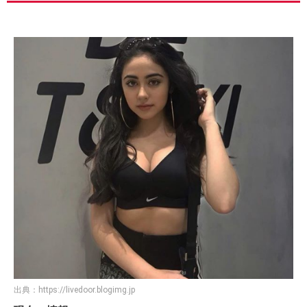
出典：
https://livedoor.blogimg.jp