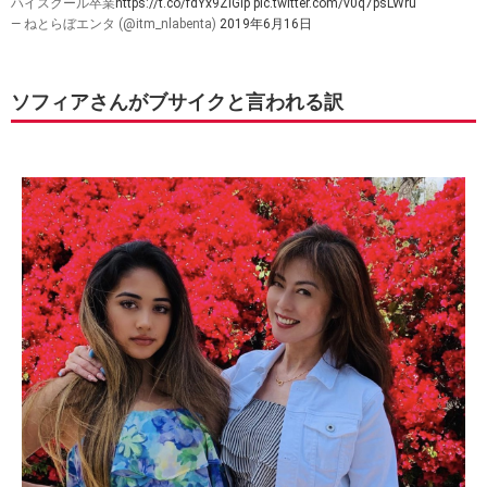
ハイスクール卒業
https://t.co/fdYx9ZiGlp
pic.twitter.com/v0q7psLWru
— ねとらぼエンタ (@itm_nlabenta)
2019年6月16日
ソフィアさんがブサイクと言われる訳