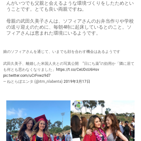
んがいつでも父親と会えるような環境づくりをしたためとい
うことです。とても良い両親ですね。
母親の武田久美子さんは、ソフィアさんのお弁当作りや学校
の送り迎えのために、毎朝4時に起床しているとのこと。ソ
フィアさんは恵まれた環境にいるようです。
娘のソフィアさんを通じて、いまでも顔を合わす機会はあるようです
武田久美子、離婚した米国人夫との写真公開 “日にち薬”の効用か「隣に居て
も何とも思わなくなりました」
https://t.co/CeUDcU6Hsv
pic.twitter.com/uCrFvwz9d7
— ねとらぼエンタ (@itm_nlabenta)
2019年3月17日