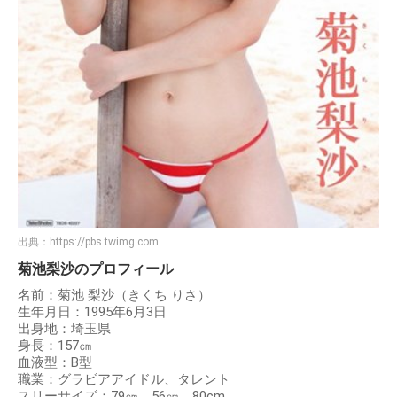
出典：
https://pbs.twimg.com
菊池梨沙のプロフィール
名前：菊池 梨沙（きくち りさ）
生年月日：1995年6月3日
出身地：埼玉県
身長：157㎝
血液型：B型
職業：グラビアアイドル、タレント
スリーサイズ：79㎝、56㎝、80cm