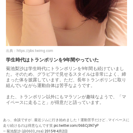
出典：
https://pbs.twimg.com
学生時代はトランポリンを9年間やっていた
菊池梨沙は学生時代にトランポリンを9年間も続けていまし
た。そのため、グラビアで見せるスタイルは非常によく、締
まった体を披露しています。ただ、長年トランポリンに取り
組んでいながら運動自体は苦手なようです。
また、トランポリン以外にもマラソンが趣味なようで、「マ
イペースに走ること」が得意だと語っています。
あっ、余談ですが…最近ジムに行き始めました！運動苦手だけど…マイペースに
走り続けるのは得意なんです笑
pic.twitter.com/06BCj3N7yP
— 菊池梨沙 (@0603_risa)
2015年4月2日