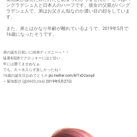
ングラデシュ人と日本人のハーフです。彼女の父親がバング
ラデシュ人で、弟はお父さん似なのか濃い目の顔をしていま
す。
また、弟とはかなり年齢が離れているようで、2019年5月で
16歳になったそうです。
弟の誕生日祝いに姉弟ディズニーへ＾＾
猛暑&混雑でグロッキーにほど近い…
年には勝てませぬなぁ…
でも、久々水入らず楽しかったね！
16歳の誕生日おめでとう🎉
pic.twitter.com/kITxD2asqd
— 菊池梨沙 (@0603_risa)
2019年5月27日