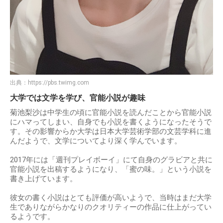
出典：
https://pbs.twimg.com
大学では文学を学び、官能小説が趣味
菊池梨沙は中学生の頃に官能小説を読んだことから官能小説
にハマってしまい、自身でも小説を書くようになったそうで
す。その影響からか大学は日本大学芸術学部の文芸学科に進
んだようで、文学についてより深く学んでいます。
2017年には「週刊プレイボーイ」にて自身のグラビアと共に
官能小説を出稿するようになり、「蜜の味。」という小説を
書き上げています。
彼女の書く小説はとても評価が高いようで、当時はまだ大学
生でありながらかなりのクオリティーの作品に仕上がってい
るようです。