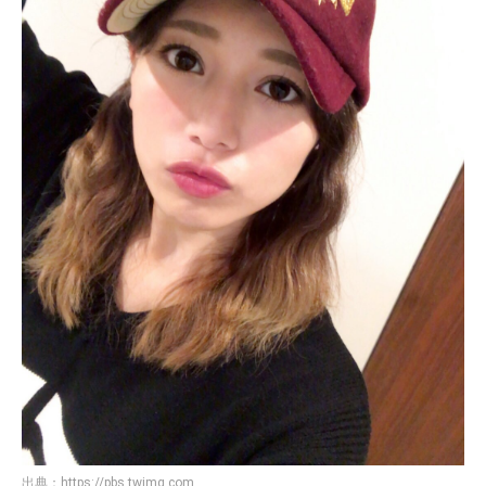
出典：
https://pbs.twimg.com