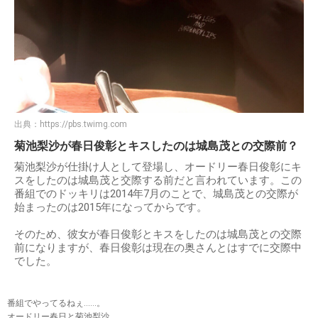
出典：
https://pbs.twimg.com
菊池梨沙が春日俊彰とキスしたのは城島茂との交際前？
菊池梨沙が仕掛け人として登場し、オードリー春日俊彰にキ
スをしたのは城島茂と交際する前だと言われています。この
番組でのドッキリは2014年7月のことで、城島茂との交際が
始まったのは2015年になってからです。
そのため、彼女が春日俊彰とキスをしたのは城島茂との交際
前になりますが、春日俊彰は現在の奥さんとはすでに交際中
でした。
番組でやってるねぇ……。
オードリー春日と菊池梨沙。