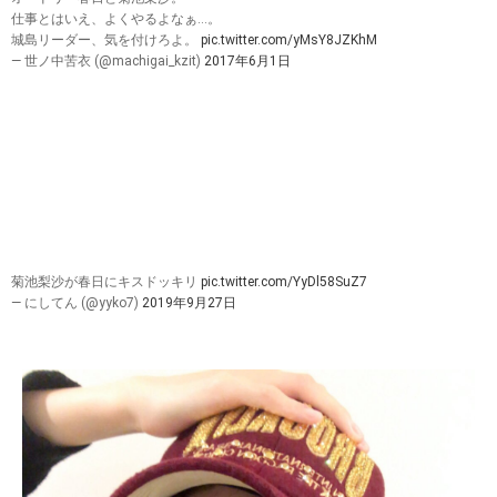
仕事とはいえ、よくやるよなぁ…。
城島リーダー、気を付けろよ。
pic.twitter.com/yMsY8JZKhM
— 世ノ中苦衣 (@machigai_kzit)
2017年6月1日
菊池梨沙が春日にキスドッキリ
pic.twitter.com/YyDl58SuZ7
— にしてん (@yyko7)
2019年9月27日