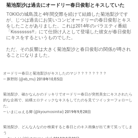
菊池梨沙は過去にオードリー春日俊彰とキスしていた
TOKIOの城島茂と4年間交際を続けて結婚した菊池梨沙です
が、じつは過去にお笑いコンビオードリーの春日俊彰とキス
をしたことがありました。これは2014年のバラエティ番組
「Kisssssss!!」にて仕掛け人として登場した彼女が春日俊彰
にキスをするというものでした。
ただ、その反響は大きく菊池梨沙と春日俊彰の関係が噂され
ることになりました。
オードリー春日と菊池梨沙がキスしたのマジ？？？？？？？？
— 豚野郎 (@eb_rnu)
2018年10月5日
菊池梨沙、確かなんかのドッキリでオードリー春日が突然美女にキスされたら
的な企画で、結構エロティックなキスをしてたのを見てツイッターフォローし
た。
— いまにゅえる卿 (@kyoumosinitai)
2019年9月28日
菊池梨沙、どんな人なのか検索すると春日とのキス画像が出て来て笑ってしま
う