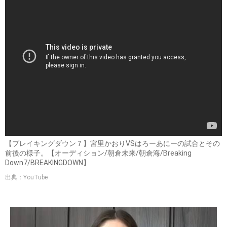
【ブレイキングダウン７】宮里かおりVSはろーあにーの試合とその
前後の様子。【オーディション/朝倉未来/朝倉海/Breaking
Down7/BREAKINGDOWN】
出典：YouTube