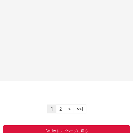
----------------------------------------------------------------
1
2
>
>>|
Celebyトップページに戻る