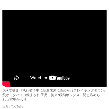
大⚫︎で捕まり執行猶予中に朝倉未来に認められブレイキングダウン/
父からタバスコ飲まされ 手足口拘束/収納ボックスに閉じ込めら
れ…/宮里かおり
出典：YouTube