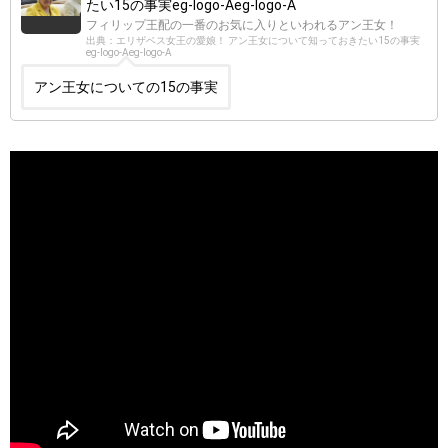
たい15の事実eg-logo-Aeg-logo-A
フィリップ王配の一番のお気に入りといわれるアン王女！
出典：エリザベス女王の愛娘！ アン王女について知っておきたい15の事実
eg-logo-Aeg-logo-A
アン王女についての15の事実