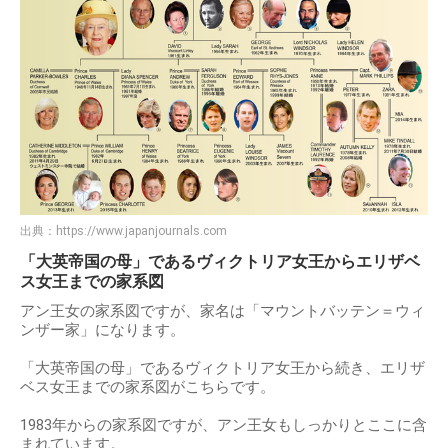
出典：
https://www.japanjournals.com
「大英帝国の母」であるヴィクトリア女王からエリザベ
ス女王までの家系図
アン王女の家系図ですが、家名は「マウントバッテン＝ウィ
ンザー家」になります。
「大英帝国の母」であるヴィクトリア女王から続き、エリザ
ベス女王までの家系図がこちらです。
1983年からの家系図ですが、アン王女もしっかりとここに含
まれています。