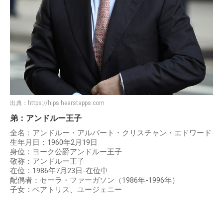
出典：
https://hips.hearstapps.com
弟：アンドルー王子
全名：アンドルー・アルバート・クリスチャン・エドワード
生年月日：1960年2月19日
身位：ヨーク公爵アンドルー王子
敬称：アンドルー王子
在位：1986年7月23日-在位中
配偶者：セーラ・ファーガソン（1986年-1996年）
子女：ベアトリス、ユージェニー