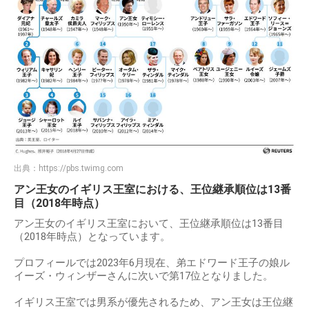
出典：
https://pbs.twimg.com
アン王女のイギリス王室における、王位継承順位は13番
目（2018年時点）
アン王女のイギリス王室において、王位継承順位は13番目
（2018年時点）となっています。
プロフィールでは2023年6月現在、弟エドワード王子の娘ル
イーズ・ウィンザーさんに次いで第17位となりました。
イギリス王室では男系が優先されるため、アン王女は王位継