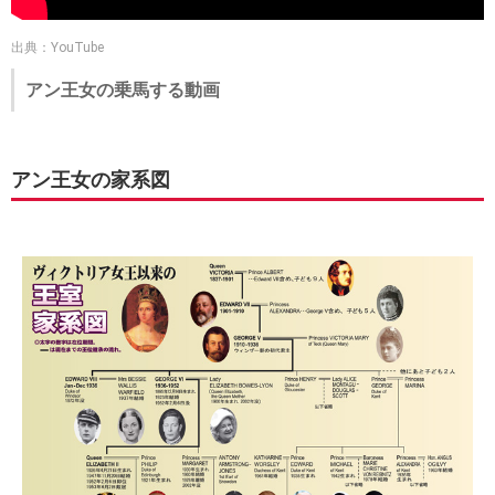
出典：YouTube
アン王女の乗馬する動画
アン王女の家系図