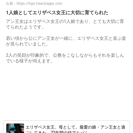
出典：
https://hips.hearstapps.com
1人娘としてエリザベス女王に大切に育てられた
アン王女はエリザベス女王の1人娘であり、とても大切に育
てられたようです。
若い頃から公にアン王女が一緒に、エリザベス女王と並ぶ姿
が見られていました。
2人の笑顔が印象的で、公務をこなしながらもそれを楽しん
でいる様子が伺えます。
エリザベス女王、母として。最愛の娘・アン王女と過
ごしてきた、72年間の絆アルバム