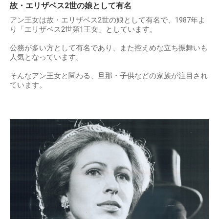
故・エリザベス2世の娘として有名
アン王女は故・エリザベス2世の娘として有名で、1987年よ
り「エリザベス2世第1王女」としています。
公務が多い方として有名であり、また控えめな立ち振舞いも
人気となっています。
そんなアン王女と関わる、旦那・子供などの家族が注目され
ています。