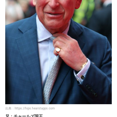
出典：
https://hips.hearstapps.com
兄：チャールズ国王