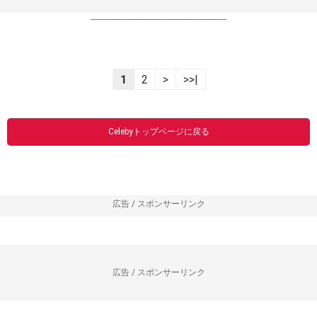
----------------------------------------------------------------
1
2
>
>>|
Celebyトップページに戻る
広告 / スポンサーリンク
広告 / スポンサーリンク