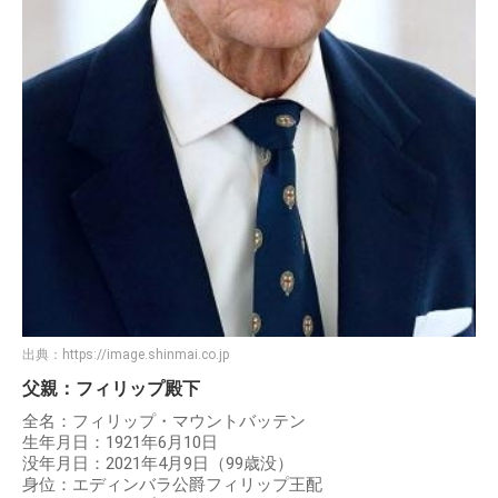
出典：
https://image.shinmai.co.jp
父親：フィリップ殿下
全名：フィリップ・マウントバッテン
生年月日：1921年6月10日
没年月日：2021年4月9日（99歳没）
身位：エディンバラ公爵フィリップ王配