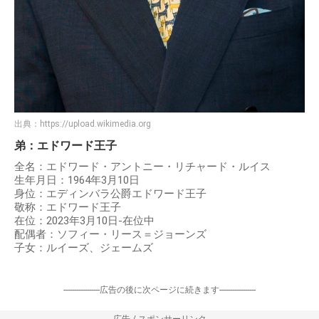
出典：
https://upload.wikimedia.org
弟：エドワード王子
全名：エドワード・アントニー・リチャード・ルイス
生年月日：1964年3月10日
身位：エディンバラ公爵エドワード王子
敬称：エドワード王子
在位：2023年3月10日-在位中
配偶者：ソフィー・リース＝ジョーンズ
子女：ルイーズ、ジェームズ
-----------------広告の後に次ページに続きます-----------------
広告 / スポンサーリンク