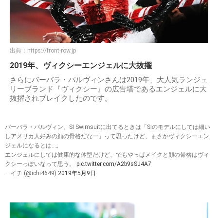
出典：
https://front-row.jp
2019年、ヴィクシーエンジェルに大抜擢
さらにバーバラ・パルヴィンさんは2019年、大人気ランジェ
リーブランド『ヴィクシー』の広告塔であるエンジェルに大
抜擢されブレイクしたのです。
バーバラ・パルヴィン、SI Swimsuitに出てるときは「SIのモデルにしては細い
しアメリカ人好みの顔の骨格だなー」って思ったけど、まさかヴィクシーエン
ジェルになるとは…。
エンジェルにしては健康的な体型だけど、でもやっぱメイクと顔の骨格はヴィ
クシーっぽいなって思う。
pic.twitter.com/A2b9sSJ4A7
— イチ (@ichi4649)
2019年5月9日