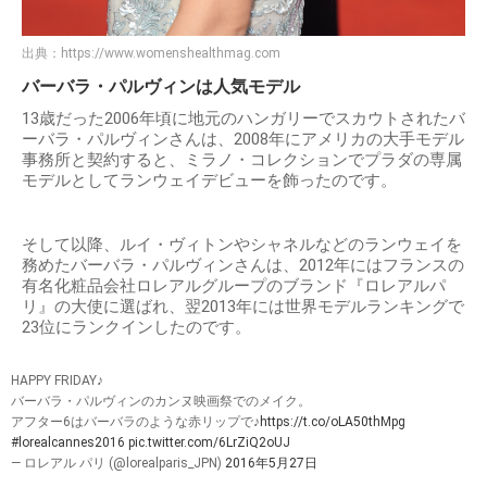
出典：
https://www.womenshealthmag.com
バーバラ・パルヴィンは人気モデル
13歳だった2006年頃に地元のハンガリーでスカウトされたバ
ーバラ・パルヴィンさんは、2008年にアメリカの大手モデル
事務所と契約すると、ミラノ・コレクションでプラダの専属
モデルとしてランウェイデビューを飾ったのです。
そして以降、ルイ・ヴィトンやシャネルなどのランウェイを
務めたバーバラ・パルヴィンさんは、2012年にはフランスの
有名化粧品会社ロレアルグループのブランド『ロレアルパ
リ』の大使に選ばれ、翌2013年には世界モデルランキングで
23位にランクインしたのです。
HAPPY FRIDAY♪
バーバラ・パルヴィンのカンヌ映画祭でのメイク。
アフター6はバーバラのような赤リップで♪
https://t.co/oLA50thMpg
#lorealcannes2016
pic.twitter.com/6LrZiQ2oUJ
— ロレアル パリ (@lorealparis_JPN)
2016年5月27日