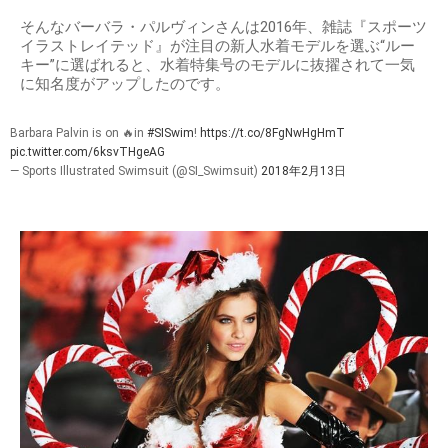
そんなバーバラ・パルヴィンさんは2016年、雑誌『スポーツ
イラストレイテッド』が注目の新人水着モデルを選ぶ“ルー
キー”に選ばれると、水着特集号のモデルに抜擢されて一気
に知名度がアップしたのです。
Barbara Palvin is on 🔥in
#SISwim
!
https://t.co/8FgNwHgHmT
pic.twitter.com/6ksvTHgeAG
— Sports Illustrated Swimsuit (@SI_Swimsuit)
2018年2月13日