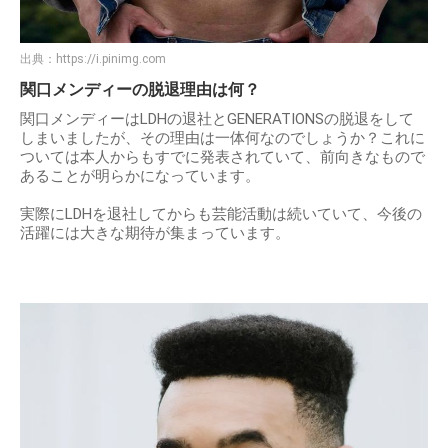
出典：
https://i.pinimg.com
関口メンディーの脱退理由は何？
関口メンディーはLDHの退社とGENERATIONSの脱退をして
しまいましたが、その理由は一体何なのでしょうか？これに
ついては本人からもすでに発表されていて、前向きなもので
あることが明らかになっています。
実際にLDHを退社してからも芸能活動は続いていて、今後の
活躍には大きな期待が集まっています。