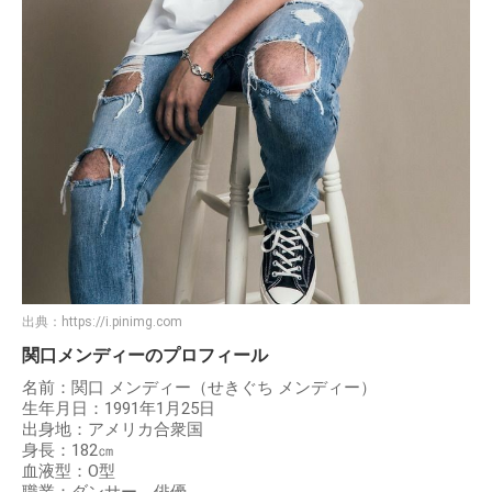
出典：
https://i.pinimg.com
関口メンディーのプロフィール
名前：関口 メンディー（せきぐち メンディー）
生年月日：1991年1月25日
出身地：アメリカ合衆国
身長：182㎝
血液型：O型
職業：ダンサー、俳優