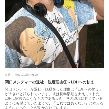
出典：
https://i.pinimg.com
関口メンディーの退社・脱退理由①～LDHへの甘え
関口メンディーが退社・脱退をした理由は「LDHへの甘え」
が大きいと語られています。彼は長年活動を支えてくれた
LDHは家族のようなものである反面、その環境に甘えている
ようにも感じていたようで、「これでは良くない」と考える
ようになったことが明かされています。