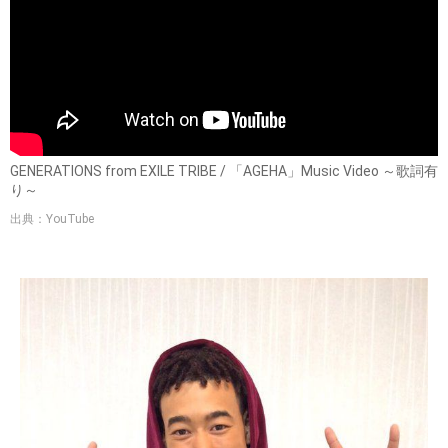
GENERATIONS from EXILE TRIBE / 「AGEHA」Music Video ～歌詞有
り～
出典：YouTube