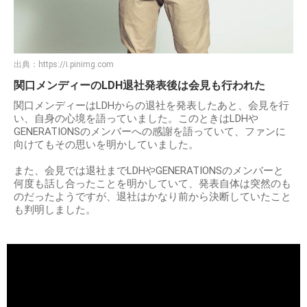
出典：
https://i.pinimg.com
関口メンディーのLDH退社発表後は会見も行われた
関口メンディーはLDHからの退社を発表したあと、会見を行
い、自身の心境を語っていました。このときはLDHや
GENERATIONSのメンバーへの感謝を語っていて、ファンに
向けてもその思いを明かしていました。
また、会見では退社までLDHやGENERATIONSのメンバーと
何度も話し合ったことを明かしていて、発表自体は突然のも
のだったようですが、退社はかなり前から決断していたこと
も判明しました。