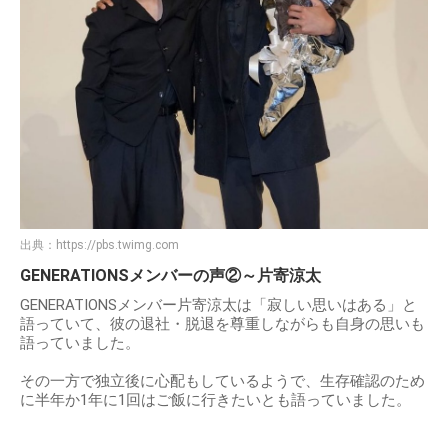
出典：
https://pbs.twimg.com
GENERATIONSメンバーの声②～片寄涼太
GENERATIONSメンバー片寄涼太は「寂しい思いはある」と
語っていて、彼の退社・脱退を尊重しながらも自身の思いも
語っていました。
その一方で独立後に心配もしているようで、生存確認のため
に半年か1年に1回はご飯に行きたいとも語っていました。