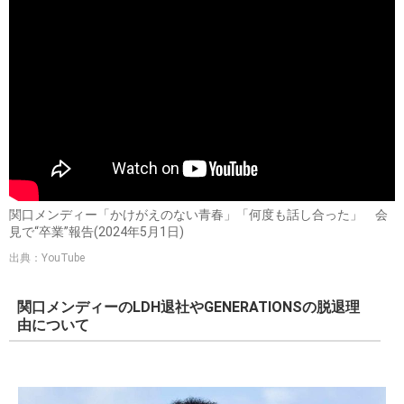
関口メンディー「かけがえのない青春」「何度も話し合った」 会
見で“卒業”報告(2024年5月1日)
出典：YouTube
関口メンディーのLDH退社やGENERATIONSの脱退理
由について