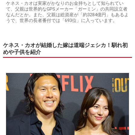
ケネス・カオは実家がかなりのお金持ちとして知られてい
て、父親は世界的なGPSメーカー「ガーミン」の共同設立者
なんだとか。また、父親は総資産が「約3284億円」もあるよ
うで、世界の長者番付では「693位」に入っています。
ケネス・カオが結婚した嫁は道端ジェシカ！馴れ初
めや子供を紹介