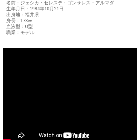
名前：ジェシカ・セレステ・ゴンサレス・アルマダ
生年月日：1984年10月21日
出身地：福井県
身長：173㎝
血液型：O型
職業：モデル