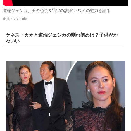
道端ジェシカ、美の秘訣＆“第2の故郷”ハワイの魅力を語る
出典：YouTube
ケネス・カオと道端ジェシカの馴れ初めは？子供がか
わいい