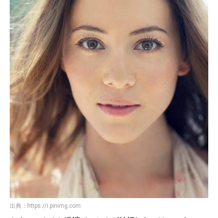
出典：
https://i.pinimg.com