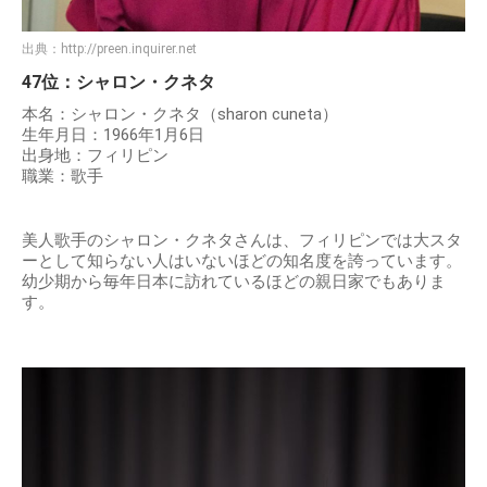
出典：
http://preen.inquirer.net
47位：シャロン・クネタ
本名：シャロン・クネタ（sharon cuneta）
生年月日：1966年1月6日
出身地：フィリピン
職業：歌手
美人歌手のシャロン・クネタさんは、フィリピンでは大スタ
ーとして知らない人はいないほどの知名度を誇っています。
幼少期から毎年日本に訪れているほどの親日家でもありま
す。