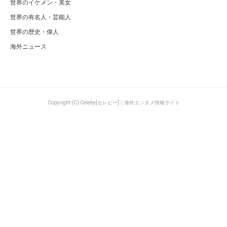
世界のイケメン・美女
世界の有名人・芸能人
世界の歴史・偉人
海外ニュース
Copyright (C) Celeby[セレビー]｜海外エンタメ情報サイト