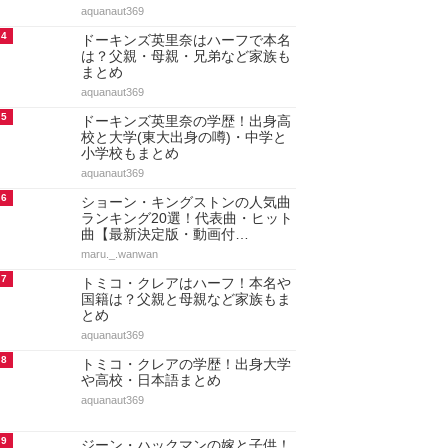
aquanaut369
4
ドーキンズ英里奈はハーフで本名
は？父親・母親・兄弟など家族も
まとめ
aquanaut369
5
ドーキンズ英里奈の学歴！出身高
校と大学(東大出身の噂)・中学と
小学校もまとめ
aquanaut369
6
ショーン・キングストンの人気曲
ランキング20選！代表曲・ヒット
曲【最新決定版・動画付…
maru._.wanwan
7
トミコ・クレアはハーフ！本名や
国籍は？父親と母親など家族もま
とめ
aquanaut369
8
トミコ・クレアの学歴！出身大学
や高校・日本語まとめ
aquanaut369
9
ジーン・ハックマンの嫁と子供！