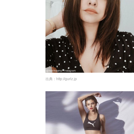
出典：
http://gurlz.jp