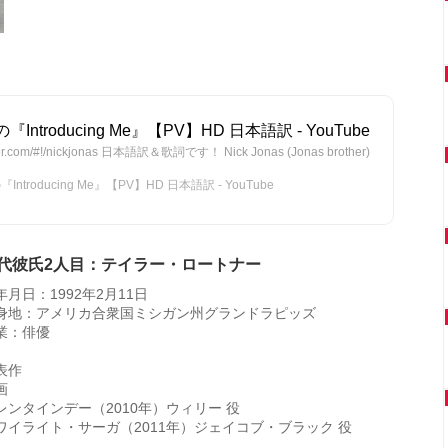
troducing Me』【PV】HD 日本語訳 - YouTube
twitter.com/#!/nickjonas 日本語訳＆歌詞です！ Nick Jonas (Jonas brother)
roducing Me』【PV】HD 日本語訳 - YouTube
代彼氏2人目：テイラー・ロートナー
年月日：1992年2月11日
身地：アメリカ合衆国ミシガン州グランドラピッズ
業：俳優
表作
画
レンタインデー（2010年）ウィリー 役
ワイライト・サーガ（2011年）ジェイコブ・ブラック 役