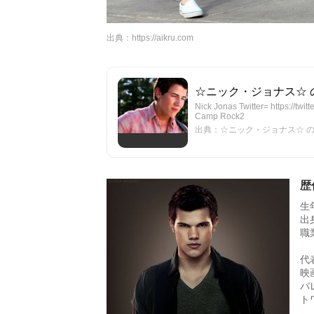
出典：
https://aikru.com
☆ニック・ジョナス☆ の『In
Nick Jonas Twitter= https://
Camp Rock2
出典：☆ニック・ジョナス☆ の『Int
歴
生
出
職
代
映
バ
ト