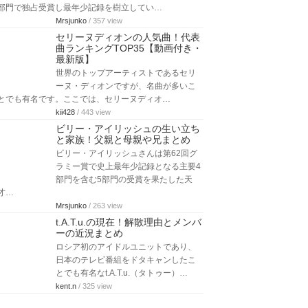
部門で独占受賞し最年少記録を樹立してい…
Mrsjunko
/ 357 view
セリーヌディオンの人気曲！代表
曲ランキングTOP35【動画付き・
最新版】
世界のトップアーティストであるセリ
ーヌ・ディオンですが、名曲が多いこ
とでも有名です。ここでは、セリーヌディオ…
kii428
/ 443 view
ビリー・アイリッシュの生い立ち
と家族！父親と母親や兄まとめ
ビリー・アイリッシュさんは第62回グ
ラミー賞で史上最年少記録となる主要4
部門を含む5部門の受賞を果たした天
才…
Mrsjunko
/ 263 view
t.A.T.u.の現在！解散理由とメンバ
ーの近況まとめ
ロシア初のアイドルユニットであり、
日本のテレビ番組をドタキャンしたこ
とでも有名なt.A.T.u.（タトゥー）…
kent.n
/ 325 view