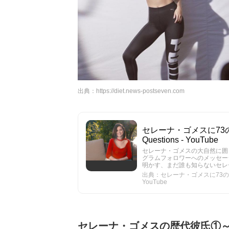
出典：
https://diet.news-postseven.com
セレーナ・ゴメスに73の
Questions - YouTube
セレーナ・ゴメスの大自然に囲
グラムフォロワーへのメッセー
明かす、まだ誰も知らないセレーナの秘密とは？
出典：セレーナ・ゴメスに73の質問 
YouTube
セレーナ・ゴメスの歴代彼氏①