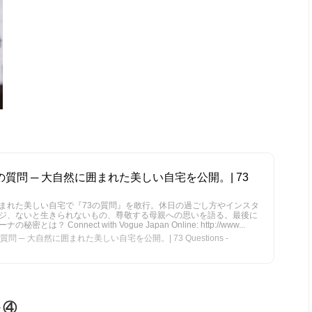
質問 ─ 大自然に囲まれた美しい自宅を公開。| 73
まれた美しい自宅で『73の質問』を敢行。休日の過ごし方やインスタ
ジ、ないと生きられないもの、尊敬する母親への思いを語る。最後に
 Connect with Vogue Japan Online: http://www...
─ 大自然に囲まれた美しい自宅を公開。| 73 Questions -
～④