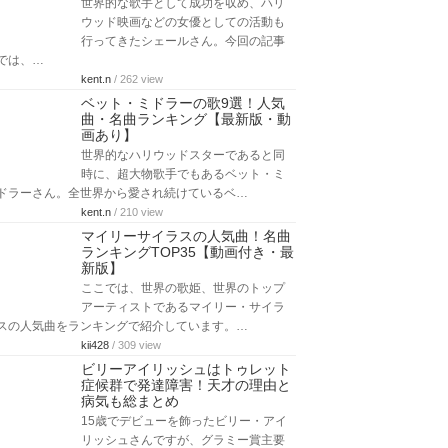
世界的な歌手として成功を収め、ハリ
ウッド映画などの女優としての活動も
行ってきたシェールさん。今回の記事
では、…
kent.n
/ 262 view
ベット・ミドラーの歌9選！人気
曲・名曲ランキング【最新版・動
画あり】
世界的なハリウッドスターであると同
時に、超大物歌手でもあるベット・ミ
ドラーさん。全世界から愛され続けているベ…
kent.n
/ 210 view
マイリーサイラスの人気曲！名曲
ランキングTOP35【動画付き・最
新版】
ここでは、世界の歌姫、世界のトップ
アーティストであるマイリー・サイラ
スの人気曲をランキングで紹介しています。…
kii428
/ 309 view
ビリーアイリッシュはトゥレット
症候群で発達障害！天才の理由と
病気も総まとめ
15歳でデビューを飾ったビリー・アイ
リッシュさんですが、グラミー賞主要