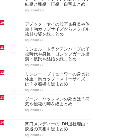
結婚と離婚・再婚・自宅まとめ
aquanaut369
10
アノック・ヤイの股下＆身長や体
重！胸カップサイズからスタイル
抜群な姿を総まとめ
aquanaut369
11
ミシェル・トラクテンバーグの子
役時代や身長！ゴシップガール出
演・彼氏や結婚を総まとめ
aquanaut369
12
リンジー・ブリューワーの身長と
体重・胸カップ・スリーサイズ
は？水着姿も総まとめ
aquanaut369
13
ジーン・ハックマンの死因は？病
気や他殺の噂を総まとめ
aquanaut369
14
関口メンディーのLDH退社理由・
脱退の真相を総まとめ
aquanaut369