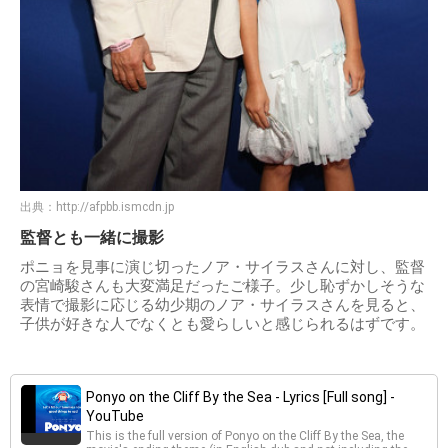
出典：
http://afpbb.ismcdn.jp
監督とも一緒に撮影
ポニョを見事に演じ切ったノア・サイラスさんに対し、監督
の宮崎駿さんも大変満足だったご様子。少し恥ずかしそうな
表情で撮影に応じる幼少期のノア・サイラスさんを見ると、
子供が好きな人でなくとも愛らしいと感じられるはずです。
Ponyo on the Cliff By the Sea - Lyrics [Full song] -
YouTube
This is the full version of Ponyo on the Cliff By the Sea, the