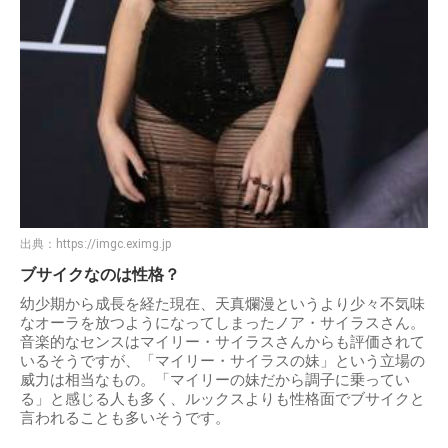
出典：
https://imgc.eximg.jp
ブサイクなのは性格？
幼少期から成長を経た現在、天真爛漫というより少々不気味
なオーラを放つようになってしまったノア・サイラスさん。
音楽的なセンスはマイリー・サイラスさんからも評価されて
いるそうですが、「マイリー・サイラスの妹」という立場の
威力は相当なもの。「マイリーの妹だから調子に乗ってい
る」と感じる人も多く、ルックスよりも性格面でブサイクと
言われることも多いそうです。