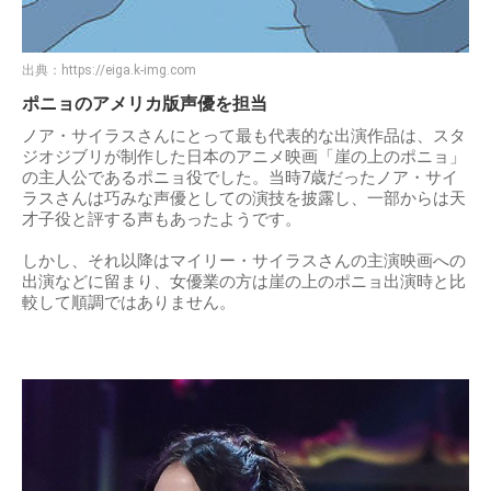
出典：
https://eiga.k-img.com
ポニョのアメリカ版声優を担当
ノア・サイラスさんにとって最も代表的な出演作品は、スタ
ジオジブリが制作した日本のアニメ映画「崖の上のポニョ」
の主人公であるポニョ役でした。当時7歳だったノア・サイ
ラスさんは巧みな声優としての演技を披露し、一部からは天
才子役と評する声もあったようです。
しかし、それ以降はマイリー・サイラスさんの主演映画への
出演などに留まり、女優業の方は崖の上のポニョ出演時と比
較して順調ではありません。