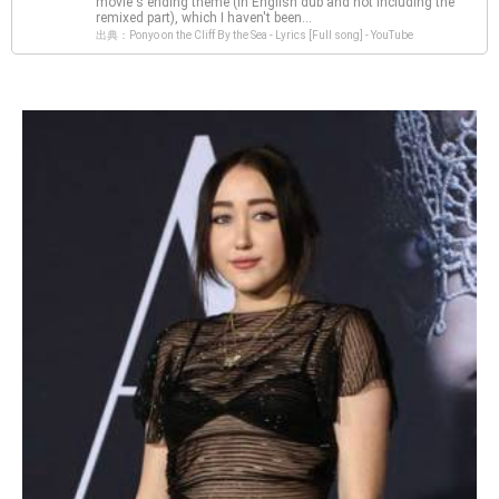
movie's ending theme (in English dub and not including the
remixed part), which I haven't been...
出典：Ponyo on the Cliff By the Sea - Lyrics [Full song] - YouTube