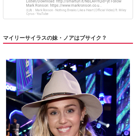
Listen/Download: http://smarturl.it/NBLAH?IQid=yt Follow
Mark Ronson: https://www.markronson.co.u...
出典：Mark Ronson - Nothing Breaks Like a Heart (Official Video) ft. Miley
Cyrus - YouTube
マイリーサイラスの妹・ノアはブサイク？