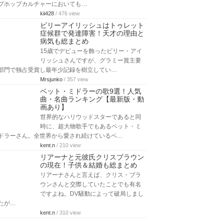
プホップカルチャーにおいても…
kii428
/ 476 view
ビリーアイリッシュはトゥレット
症候群で発達障害！天才の理由と
病気も総まとめ
15歳でデビューを飾ったビリー・アイ
リッシュさんですが、グラミー賞主要
部門で独占受賞し最年少記録を樹立してい…
Mrsjunko
/ 357 view
ベット・ミドラーの歌9選！人気
曲・名曲ランキング【最新版・動
画あり】
世界的なハリウッドスターであると同
時に、超大物歌手でもあるベット・ミ
ドラーさん。全世界から愛され続けているベ…
kent.n
/ 210 view
リアーナと元彼氏クリスブラウン
の現在！子供＆結婚も総まとめ
リアーナさんと言えば、クリス・ブラ
ウンさんと交際していたことでも有名
ですよね。DV騒動によって破局しまし
たが…
kent.n
/ 310 view