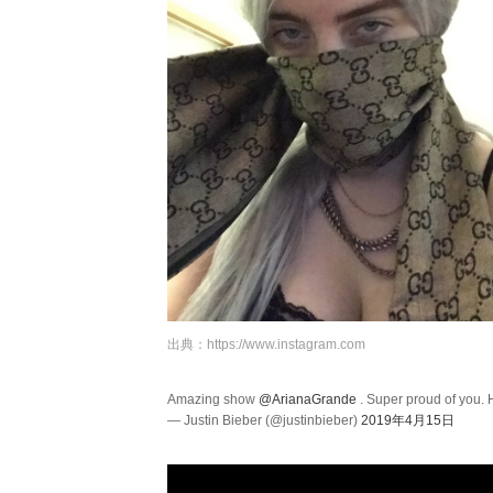
出典：
https://www.instagram.com
Amazing show
@ArianaGrande
. Super proud of you.
— Justin Bieber (@justinbieber)
2019年4月15日