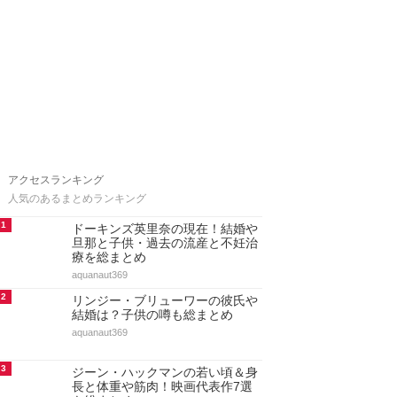
アクセスランキング
人気のあるまとめランキング
1
ドーキンズ英里奈の現在！結婚や
旦那と子供・過去の流産と不妊治
療を総まとめ
aquanaut369
2
リンジー・ブリューワーの彼氏や
結婚は？子供の噂も総まとめ
aquanaut369
3
ジーン・ハックマンの若い頃＆身
長と体重や筋肉！映画代表作7選