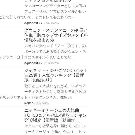
シンガーソングライターとして人気の
デュア・リパ。非常にスタイルが良い
ことで知られていて、そのドレス姿は多くの…
aquanaut369
/ 543 view
グウェン・ステファニーの身長と
体重！胸カップサイズやスタイル
情報を総まとめ
スカパンクバンド「ノー・ダウト」の
ボーカルでもある歌手のグウェン・ス
テファニーは非常にスタイルが良いことで知…
aquanaut369
/ 130 view
ジャネット・ジャクソンのヒット
曲25選！人気ランキング【最新
版・動画あり】
歌手として大成功をおさめ、世界のア
ーティストたちにも影響を与えた歌姫
であるジャネット・ジャクソンさん。数多い…
kent.n
/ 317 view
ニッキーミナージュの人気曲
TOP30＆アルバム4選をランキン
グで紹介【最新版・動画付…
セクシーな衣装を身に着けているニッ
キーミナージュ（Nicki Minaj）。ヒッ