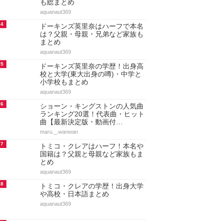
も総まとめ
aquanaut369
4
ドーキンズ英里奈はハーフで本名
は？父親・母親・兄弟など家族も
まとめ
aquanaut369
5
ドーキンズ英里奈の学歴！出身高
校と大学(東大出身の噂)・中学と
小学校もまとめ
aquanaut369
6
ショーン・キングストンの人気曲
ランキング20選！代表曲・ヒット
曲【最新決定版・動画付…
maru._.wanwan
7
トミコ・クレアはハーフ！本名や
国籍は？父親と母親など家族もま
とめ
aquanaut369
8
トミコ・クレアの学歴！出身大学
や高校・日本語まとめ
aquanaut369