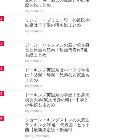
アクセスランキング
人気のあるまとめランキング
1
ドーキンズ英里奈の現在！結婚や
旦那と子供・過去の流産と不妊治
療を総まとめ
aquanaut369
2
リンジー・ブリューワーの彼氏や
結婚は？子供の噂も総まとめ
aquanaut369
3
ジーン・ハックマンの若い頃＆身
長と体重や筋肉！映画代表作7選