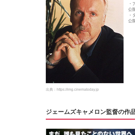
・
公開
・
公
出典：
https://img.cinematoday.jp
ジェームズキャメロン監督の作品映