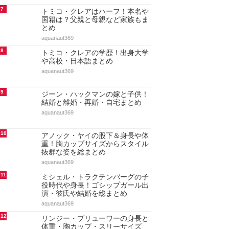
も総まとめ
aquanaut369
4
ドーキンズ英里奈はハーフで本名
は？父親・母親・兄弟など家族も
まとめ
aquanaut369
5
ドーキンズ英里奈の学歴！出身高
校と大学(東大出身の噂)・中学と
小学校もまとめ
aquanaut369
6
ショーン・キングストンの人気曲
ランキング20選！代表曲・ヒット
曲【最新決定版・動画付…
maru._.wanwan
7
トミコ・クレアはハーフ！本名や
国籍は？父親と母親など家族もま
とめ
aquanaut369
8
トミコ・クレアの学歴！出身大学
や高校・日本語まとめ
aquanaut369