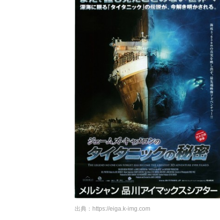
出典：
https://eiga.k-img.com