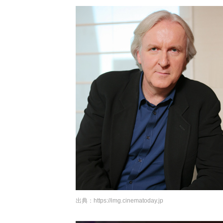
出典：
https://img.cinematoday.jp