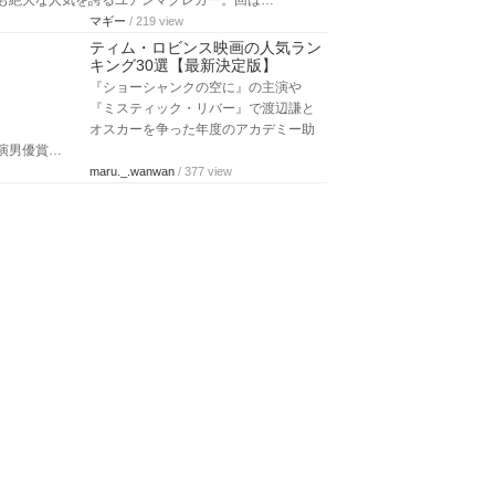
んが出…
risa
/ 180 view
アーミーハマーの映画＆ドラマ一
覧おすすめランキング20選【最新
版】
曾祖父は石油王のアーマンド・ハマ
ー、父は大企業の取締役という実は大
富豪一家のアーミーハマー。今回はアーミーハ…
マギー
/ 224 view
ユアンマクレガーの映画＆ドラマ
一覧おすすめランキング21選【最
新版】
ルミエールやクリストファー・ロビン
を演じた事で、ディズニーファンから
も絶大な人気を誇るユアンマクレガー。回は…
マギー
/ 219 view
ティム・ロビンス映画の人気ラン
キング30選【最新決定版】
『ショーシャンクの空に』の主演や
『ミスティック・リバー』で渡辺謙と
オスカーを争った年度のアカデミー助
演男優賞…
maru._.wanwan
/ 377 view