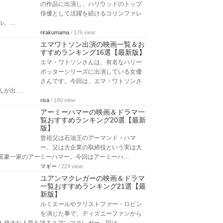
スタンドバイミーは、スティーブンキ
ングの短編小説中の『THE BODY』に
収められている同名小説が原題の、死…
Mrsjunko
/ 576 view
映画「プリティ・ウーマン」のキ
ャスト9人の現在～俳優・女優の
活動状況まとめ
1990年公開の『プリティ・ウーマン』
は現代版シンデレラストーリーと言わ
れ、夢を追う女性たちに絶賛された映画…
Mrsjunko
/ 202 view
コリンファレル出演映画の人気お
すすめランキング10選【最新版】
23歳で映画デビューして以来、数多く
の作品に出演し、ハリウッドのトップ
俳優として活躍を続けるコリンファレ
ル。…
rirakumama
/ 176 view
エマワトソン出演の映画一覧＆お
すすめランキング16選【最新版】
エマ・ワトソンさんは、有名なハリー
ポッターシリーズに出演している女優
さんです。今回は、エマ・ワトソンさ