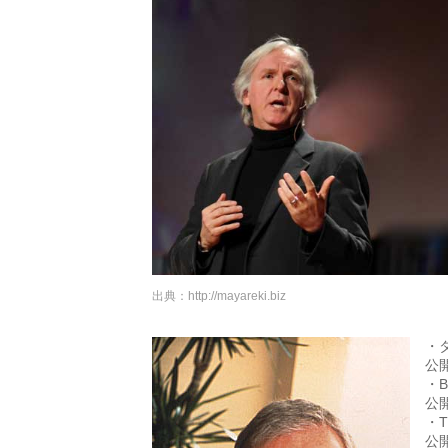
出典：
http://mayareki.biz
・
公
・B
公
・T
公