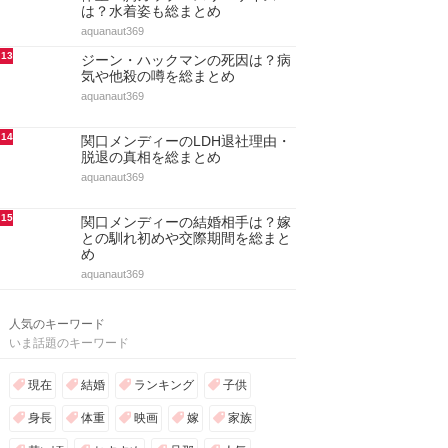
9
ジーン・ハックマンの嫁と子供！
結婚と離婚・再婚・自宅まとめ
aquanaut369
10
アノック・ヤイの股下＆身長や体
重！胸カップサイズからスタイル
抜群な姿を総まとめ
aquanaut369
11
ミシェル・トラクテンバーグの子
役時代や身長！ゴシップガール出
演・彼氏や結婚を総まとめ
aquanaut369
12
リンジー・ブリューワーの身長と
体重・胸カップ・スリーサイズ
は？水着姿も総まとめ
aquanaut369
13
ジーン・ハックマンの死因は？病
気や他殺の噂を総まとめ
aquanaut369
14
関口メンディーのLDH退社理由・
脱退の真相を総まとめ