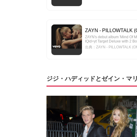
ZAYN - PILLOWTALK (Of
ZAYN's debut album 'Mind Of Min
IQid=yt Target Deluxe with 2 Bonu
出典：ZAYN - PILLOWTALK (Offic
ジジ・ハディッドとゼイン・マ