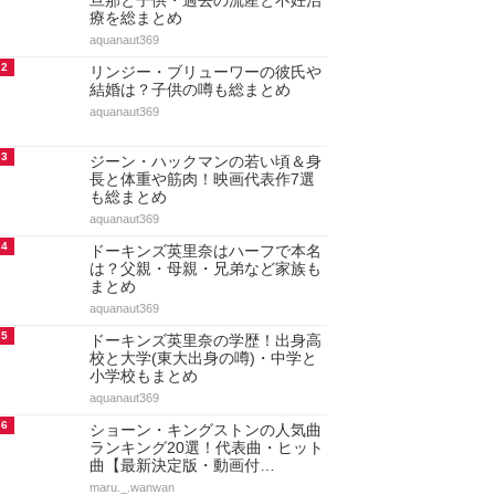
アクセスランキング
人気のあるまとめランキング
1
ドーキンズ英里奈の現在！結婚や
旦那と子供・過去の流産と不妊治
療を総まとめ
aquanaut369
2
リンジー・ブリューワーの彼氏や
結婚は？子供の噂も総まとめ
aquanaut369
3
ジーン・ハックマンの若い頃＆身
長と体重や筋肉！映画代表作7選