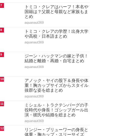
も総まとめ
aquanaut369
4
ドーキンズ英里奈はハーフで本名
は？父親・母親・兄弟など家族も
まとめ
aquanaut369
5
ドーキンズ英里奈の学歴！出身高
校と大学(東大出身の噂)・中学と
小学校もまとめ
aquanaut369
6
ショーン・キングストンの人気曲
ランキング20選！代表曲・ヒット
曲【最新決定版・動画付…
maru._.wanwan
7
トミコ・クレアはハーフ！本名や
国籍は？父親と母親など家族もま
とめ
aquanaut369
8
トミコ・クレアの学歴！出身大学
や高校・日本語まとめ
aquanaut369