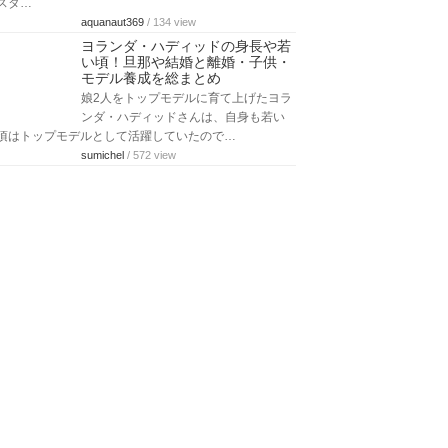
リ…
rirakumama
/ 252 view
ステラ・テナントの死因！身長・
夫と子供・現在まで総まとめ【シ
ャネルのモデル】
シャネルお気に入りのモデル、ステ
ラ・テナントさんが2020年12月に50歳
の若さで死去しました。そんなステラ…
Mrsjunko
/ 505 view
ココオースティンの昔や若い頃と
現在の画像！身長や体重も公開
セクシーな魅力で世の男性を魅了し続
けているココオースティンは18歳でモ
デルとしてデビューし、昔から抜群の
スタ…
aquanaut369
/ 134 view
ヨランダ・ハディッドの身長や若
い頃！旦那や結婚と離婚・子供・
モデル養成を総まとめ
娘2人をトップモデルに育て上げたヨラ
ンダ・ハディッドさんは、自身も若い
頃はトップモデルとして活躍していたので…
sumichel
/ 572 view