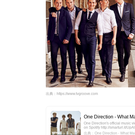
出典：
https://www.tvgroove.com
One Direction - What Ma
One Direction's official music v
on Spotify http://smarturl.it/UpA
出典：One Direction - What Makes