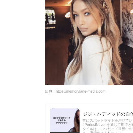
出典：
https://memorylane-media.com
ジジ・ハディッドの自信を高
常にスポットライトを浴びている
#PerfectNever を通
タイルは、いつだって世界中の