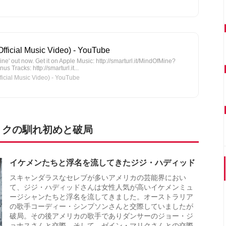
ficial Music Video) - YouTube
e' out now. Get it on Apple Music: http://smarturl.it/MindOfMine?
s Tracks: http://smarturl.it...
ial Music Video) - YouTube
リクの馴れ初めと破局
イケメンたちと浮名を流してきたジジ・ハディッド
スキャンダラスなセレブが多いアメリカの芸能界におい
て、ジジ・ハディッドさんは女性人気が高いイケメンミュ
ージシャンたちと浮名を流してきました。オーストラリア
の歌手コーディー・シンプソンさんと交際していましたが
破局。その後アメリカの歌手でありダンサーのジョー・ジ
ョナスさんと交際。そして、ゼイン・マリクさんとの交際