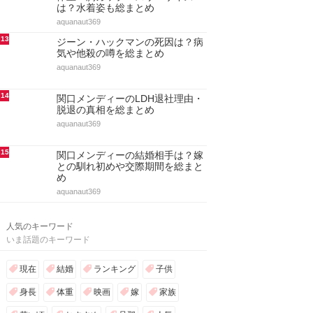
9
ジーン・ハックマンの嫁と子供！
結婚と離婚・再婚・自宅まとめ
aquanaut369
10
アノック・ヤイの股下＆身長や体
重！胸カップサイズからスタイル
抜群な姿を総まとめ
aquanaut369
11
ミシェル・トラクテンバーグの子
役時代や身長！ゴシップガール出
演・彼氏や結婚を総まとめ
aquanaut369
12
リンジー・ブリューワーの身長と
体重・胸カップ・スリーサイズ
は？水着姿も総まとめ
aquanaut369
13
ジーン・ハックマンの死因は？病
気や他殺の噂を総まとめ
aquanaut369
14
関口メンディーのLDH退社理由・
脱退の真相を総まとめ