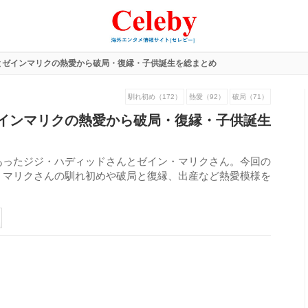
とゼインマリクの熱愛から破局・復縁・子供誕生を総まとめ
馴れ初め（172）
熱愛（92）
破局（71）
インマリクの熱愛から破局・復縁・子供誕生
あったジジ・ハディッドさんとゼイン・マリクさん。今回の
・マリクさんの馴れ初めや破局と復縁、出産など熱愛模様を
183
view