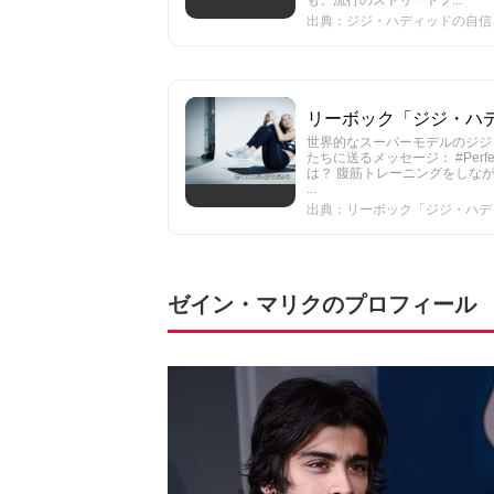
も、流行のストリートフ...
出典：ジジ・ハディッドの自信を高め
リーボック「ジジ・ハディ
世界的なスーパーモデルのジジ・
たちに送るメッセージ： #Per
は？ 腹筋トレーニングをしながら、
...
出典：リーボック「ジジ・ハディッ
ゼイン・マリクのプロフィール