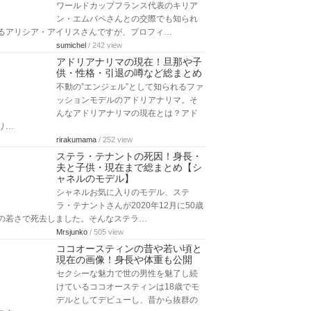
ファッションモデルとして人気のラ
ラ・ストーン。今回はララ・ストーン
の結婚から離婚とその原因、そして、
元旦那や…
aquanaut369
/ 213 view
クリッシーテイゲンの身長と体
重！ダイエットやファッション・
ドレス姿の画像まとめ
モデルでセレブのクリッシーテイゲン
さんについて、身長と体重、そしてダ
イエットやファッション・ドレス姿の画像も…
cyann3
/ 175 view
アリシア・アイリスの結婚や子
供！エムバペが父親？身長などプ
ロフィールと経歴も総まとめ
ワールドカップフランス代表のキリア
ン・エムバペさんとの交際でも知られ
るアリシア・アイリスさんですが、プロフィ…
sumichel
/ 242 view
アドリアナリマの現在！旦那や子
供・性格・引退の噂など総まとめ
不動の”エンジェル”として知られるファ
ッションモデルのアドリアナリマ。そ
んなアドリアナリマの現在とは？アド