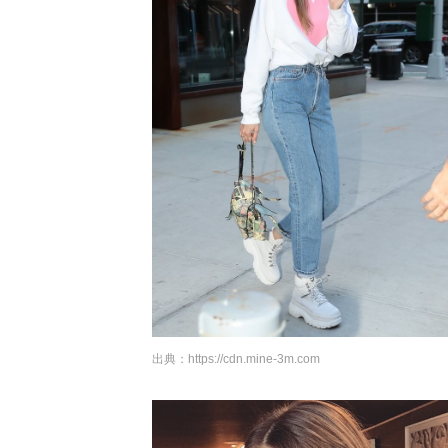
出典：
https://cdn.mine-3m.com