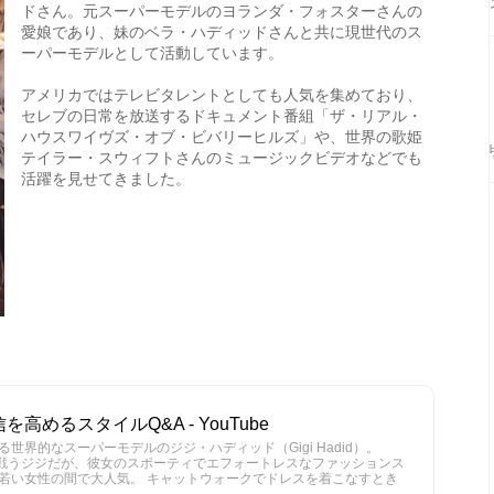
ドさん。元スーパーモデルのヨランダ・フォスターさんの
愛娘であり、妹のベラ・ハディッドさんと共に現世代のス
ーパーモデルとして活動しています。
アメリカではテレビタレントとしても人気を集めており、
セレブの日常を放送するドキュメント番組「ザ・リアル・
ハウスワイヴズ・オブ・ビバリーヒルズ」や、世界の歌姫
テイラー・スウィフトさんのミュージックビデオなどでも
活躍を見せてきました。
めるスタイルQ&A - YouTube
世界的なスーパーモデルのジジ・ハディッド（Gigi Hadid）。
じて期待と戦うジジだが、彼女のスポーティでエフォートレスなファッションス
若い女性の間で大人気。 キャットウォークでドレスを着こなすとき