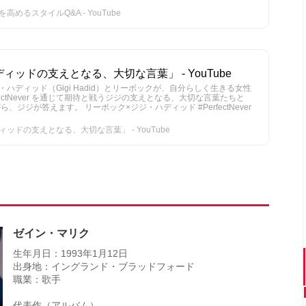
るスタイルQ&A - YouTube
ッドの支えとなる、大切な言葉」 - YouTube
ハディッド（Gigi Hadid）とリーボックが、自分らしく生きる女性
fectNever を通じて期待と戦うジジの支えとなる、大切な言葉たちと
ジジが答えます。 リーボック×ジジ・ハディッド #PerfectNever
ドの支えとなる、大切な言葉」 - YouTube
ゼイン・マリク
生年月日：1993年1月12日
出身地：イングランド・ブラッドフォード
職業：歌手
代表作（アルバム）