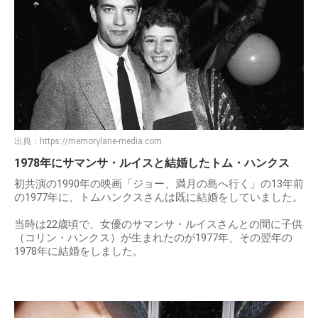
出典：
https://memorylane-media.com
1978年にサマンサ・ルイスと結婚したトム・ハンクス
初共演の1990年の映画「ジョー、満月の島へ行く」の13年前
の1977年に、トムハンクスさんは既に結婚をしていました。
当時は22歳頃で、女優のサマンサ・ルイスさんとの間に子供
（コリン・ハンクス）が生まれたのが1977年、その翌年の
1978年に結婚をしました。