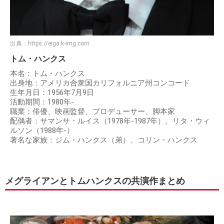
出典：
https://eiga.k-img.com
トム・ハンクス
本名：トム・ハンクス
出身地：アメリカ合衆国カリフォルニア州コンコード
生年月日：1956年7月9日
活動期間：1980年-
職業：俳優、映画監督、プロデューサー、脚本家
配偶者：サマンサ・ルイス（1978年-1987年）、リタ・ウィ
ルソン（1988年-）
著名な家族：ジム・ハンクス（弟）、コリン・ハンクス
メグライアンとトムハンクスの共演作まとめ