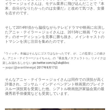
イラー＝ジョイさんは、モデル業界に飛び込んだことで『本
来、自分がなりたかったのは女優だ』と改めて気づき、女優
を志すのです。
そして2014年頃から脇役ながらテレビドラマや映画に出演し
たアニャ・テイラー＝ジョイさんは、2015年に映画『ウィッ
チ』のオーディションを見事に勝ち抜き、メインキャストの
トマシンを演じ注目を集めたのです。
『ウィッチ』本編はそんなにゴスではなかったです、が、この監督とこの娘さ
ん…アニャ・テイラー=ジョイちゃん…の『吸血鬼ノスフェラトゥ』リメイクは
楽しみ溢れるしかない
pic.twitter.com/iqZskqB0vc
— yuqui (@avantileneige)
2017年8月17日
そんなアニャ・テイラー＝ジョイさんは同作での演技が高く
評価され、ゴッサム・インディペンデント映画賞のブレイク
スルー演技賞を受賞した他、シアトル映画批評家協会賞の最
優秀若手俳優賞なども受賞しています。