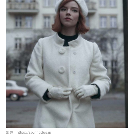
出典：
https://spur.hpplus.jp