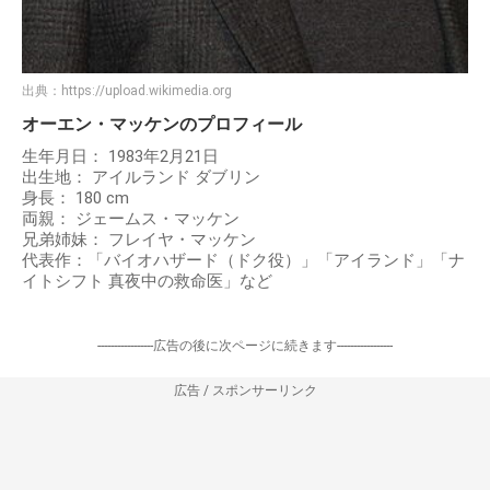
出典：
https://upload.wikimedia.org
オーエン・マッケンのプロフィール
生年月日： 1983年2月21日
出生地： アイルランド ダブリン
身長： 180 cm
両親： ジェームス・マッケン
兄弟姉妹： フレイヤ・マッケン
代表作：「バイオハザード（ドク役）」「アイランド」「ナ
イトシフト 真夜中の救命医」など
-----------------広告の後に次ページに続きます-----------------
広告 / スポンサーリンク