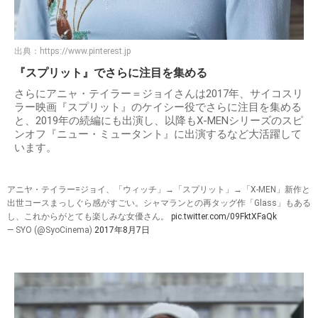
出典：
https://www.pinterest.jp
『スプリット』でさらに注目を集める
さらにアニャ・テイラー＝ジョイさんは2017年、サイコスリ
ラー映画『スプリット』のケイシー役でさらに注目を集める
と、2019年の続編にも出演し、以降もX-MENシリーズのスピ
ンオフ『ニュー・ミュータント』に出演するなど大活躍して
います。
アニヤ・テイラー=ジョイ、「ウィッチ」→「スプリット」→「X-MEN」新作と
出世コースまっしぐら感がすごい。シャマランとの再タッグ作「Glass」もある
し、これからがとても楽しみな女優さん。
pic.twitter.com/09FktXFaQk
— SYO (@SyoCinema)
2017年8月7日