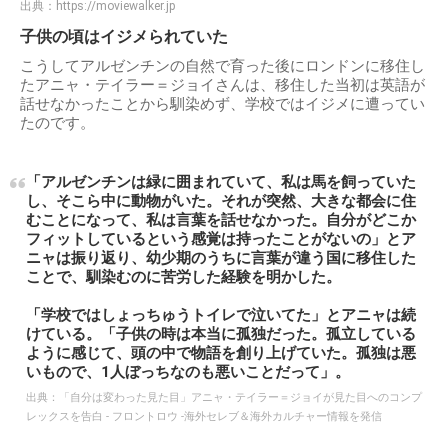
出典：
https://moviewalker.jp
子供の頃はイジメられていた
こうしてアルゼンチンの自然で育った後にロンドンに移住し
たアニャ・テイラー＝ジョイさんは、移住した当初は英語が
話せなかったことから馴染めず、学校ではイジメに遭ってい
たのです。
「アルゼンチンは緑に囲まれていて、私は馬を飼っていた
し、そこら中に動物がいた。それが突然、大きな都会に住
むことになって、私は言葉を話せなかった。自分がどこか
フィットしているという感覚は持ったことがないの」とア
ニャは振り返り、幼少期のうちに言葉が違う国に移住した
ことで、馴染むのに苦労した経験を明かした。
「学校ではしょっちゅうトイレで泣いてた」とアニャは続
けている。「子供の時は本当に孤独だった。孤立している
ように感じて、頭の中で物語を創り上げていた。孤独は悪
いもので、1人ぼっちなのも悪いことだって」。
出典：
「自分は変わった見た目」アニャ・テイラー＝ジョイが見た目へのコンプ
レックスを告白 - フロントロウ -海外セレブ＆海外カルチャー情報を発信