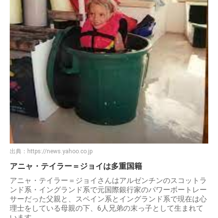
出典：
https://news.yahoo.co.jp
アニャ・テイラー＝ジョイは多重国籍
アニャ・テイラー＝ジョイさんはアルゼンチンのスコットラ
ンド系・イングランド系で元国際銀行家のパワーボートレー
サーだった父親と、スペイン系とイングランド系で現在は心
理士をしている母親の下、6人兄弟の末っ子として生まれて
います。