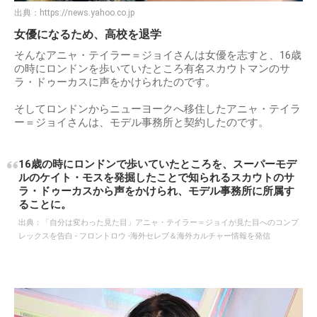
出典：
https://news.yahoo.co.jp
女優になるため、高校を退学
そんなアニャ・テイラー＝ジョイさんは女優を志すと、16歳
の時にロンドンを歩いていたところ有名スカウトマンのサ
ラ・ドゥーカスに声をかけられたのです。
そしてロンドンからニューヨークへ移住したアニャ・テイラ
ー＝ジョイさんは、モデル事務所と契約したのです。
16歳の時にロンドンで歩いていたところを、スーパーモデ
ルのケイト・モスを発掘したことで知られるスカウトのサ
ラ・ドゥーカスから声をかけられ、モデル事務所に所属す
ることに。
出典：
「自分は変わった見た目」アニャ・テイラー＝ジョイが見た目へのコンプ
レックスを告白 - フロントロウ -海外セレブ＆海外カルチャー情報を発信