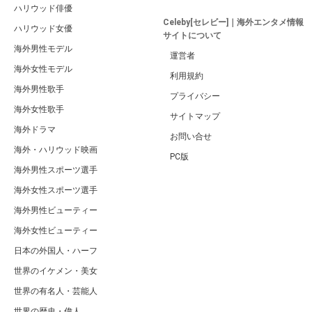
ハリウッド俳優
Celeby[セレビー]｜海外エンタメ情報
ハリウッド女優
サイトについて
海外男性モデル
運営者
海外女性モデル
利用規約
海外男性歌手
プライバシー
海外女性歌手
サイトマップ
海外ドラマ
お問い合せ
海外・ハリウッド映画
PC版
海外男性スポーツ選手
海外女性スポーツ選手
海外男性ビューティー
海外女性ビューティー
日本の外国人・ハーフ
世界のイケメン・美女
世界の有名人・芸能人
世界の歴史・偉人