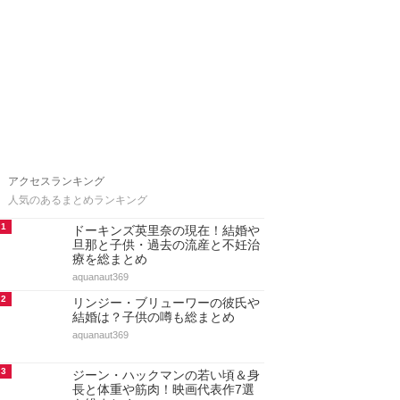
アクセスランキング
人気のあるまとめランキング
1
ドーキンズ英里奈の現在！結婚や
旦那と子供・過去の流産と不妊治
療を総まとめ
aquanaut369
2
リンジー・ブリューワーの彼氏や
結婚は？子供の噂も総まとめ
aquanaut369
3
ジーン・ハックマンの若い頃＆身
長と体重や筋肉！映画代表作7選