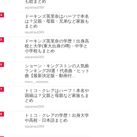
も総まとめ
aquanaut369
4
ドーキンズ英里奈はハーフで本名
は？父親・母親・兄弟など家族も
まとめ
aquanaut369
5
ドーキンズ英里奈の学歴！出身高
校と大学(東大出身の噂)・中学と
小学校もまとめ
aquanaut369
6
ショーン・キングストンの人気曲
ランキング20選！代表曲・ヒット
曲【最新決定版・動画付…
maru._.wanwan
7
トミコ・クレアはハーフ！本名や
国籍は？父親と母親など家族もま
とめ
aquanaut369
8
トミコ・クレアの学歴！出身大学
や高校・日本語まとめ
aquanaut369