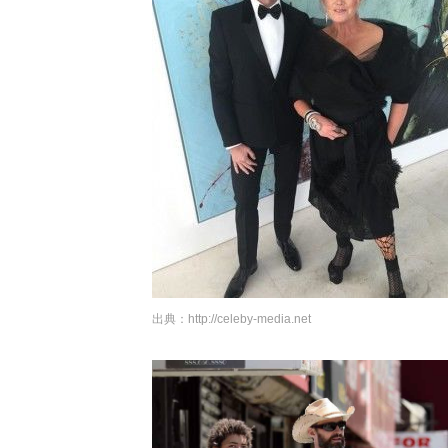
出典：
http://celeby-media.net