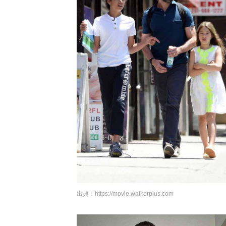
出典：
https://movie.walkerplus.com