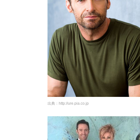
出典：
http://ure.pia.co.jp