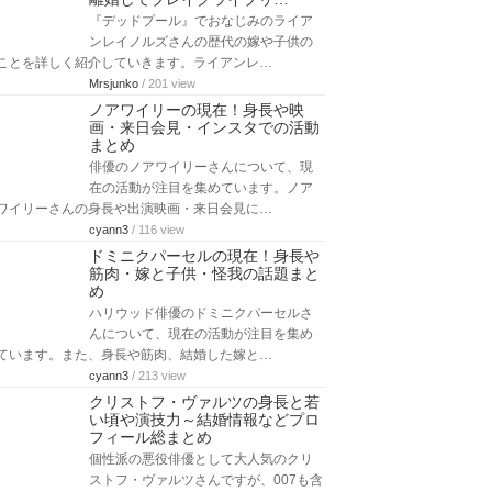
『デッドプール』でおなじみのライア
ンレイノルズさんの歴代の嫁や子供の
ことを詳しく紹介していきます。ライアンレ…
Mrsjunko
/ 201 view
ノアワイリーの現在！身長や映
画・来日会見・インスタでの活動
まとめ
俳優のノアワイリーさんについて、現
在の活動が注目を集めています。ノア
ワイリーさんの身長や出演映画・来日会見に…
cyann3
/ 116 view
ドミニクパーセルの現在！身長や
筋肉・嫁と子供・怪我の話題まと
め
ハリウッド俳優のドミニクパーセルさ
んについて、現在の活動が注目を集め
ています。また、身長や筋肉、結婚した嫁と…
cyann3
/ 213 view
クリストフ・ヴァルツの身長と若
い頃や演技力～結婚情報などプロ
フィール総まとめ
個性派の悪役俳優として大人気のクリ
ストフ・ヴァルツさんですが、007も含