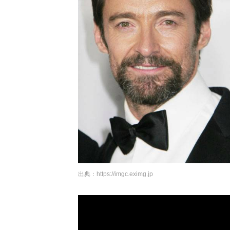
出典：
https://imgc.eximg.jp