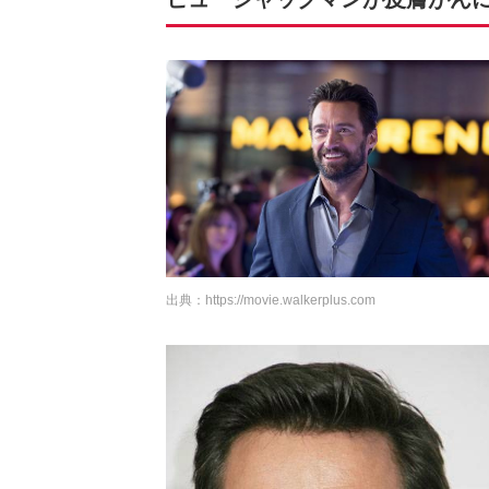
出典：
https://movie.walkerplus.com