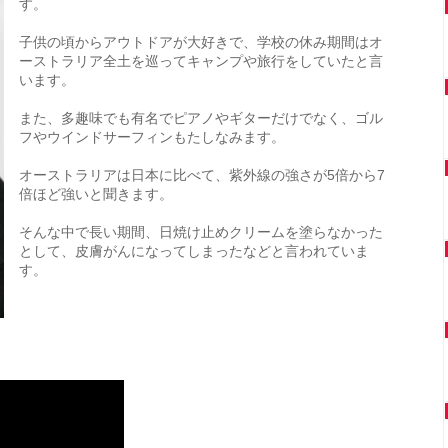
す。
子供の頃からアウトドアが大好きで、学校の休み期間はオ
ーストラリア全土を巡ってキャンプや旅行をしていたと言
います。
また、多趣味でも有名でピアノやギターだけでなく、ゴル
フやウインドサーフィンもたしなみます。
オーストラリアは日本に比べて、紫外線の強さが5倍から7
倍ほど強いと聞きます。
そんな中で長い期間、日焼け止めクリームを塗らなかった
として、皮膚がんになってしまったなどと言われていま
す。