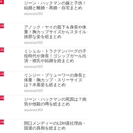
9
ジーン・ハックマンの嫁と子供！
結婚と離婚・再婚・自宅まとめ
aquanaut369
10
アノック・ヤイの股下＆身長や体
重！胸カップサイズからスタイル
抜群な姿を総まとめ
aquanaut369
11
ミシェル・トラクテンバーグの子
役時代や身長！ゴシップガール出
演・彼氏や結婚を総まとめ
aquanaut369
12
リンジー・ブリューワーの身長と
体重・胸カップ・スリーサイズ
は？水着姿も総まとめ
aquanaut369
13
ジーン・ハックマンの死因は？病
気や他殺の噂を総まとめ
aquanaut369
14
関口メンディーのLDH退社理由・
脱退の真相を総まとめ