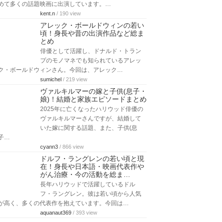
めて多くの話題映画に出演しています。…
kent.n
/ 190 view
アレック・ボールドウィンの若い
頃！身長や昔の出演作品など総ま
とめ
俳優として活躍し、ドナルド・トラン
プのモノマネでも知られているアレッ
ク・ボールドウィンさん。今回は、アレック…
sumichel
/ 219 view
ヴァルキルマーの嫁と子供(息子・
娘)！結婚と家族エピソードまとめ
2025年に亡くなったハリウッド俳優の
ヴァルキルマーさんですが、結婚して
いた嫁に関する話題、また、子供(息
子…
cyann3
/ 866 view
ドルフ・ラングレンの若い頃と現
在！身長や日本語・映画代表作や
がん治療・今の活動を総ま…
長年ハリウッドで活躍しているドル
フ・ラングレン。彼は若い頃から人気
が高く、多くの代表作を抱えています。今回は…
aquanaut369
/ 393 view