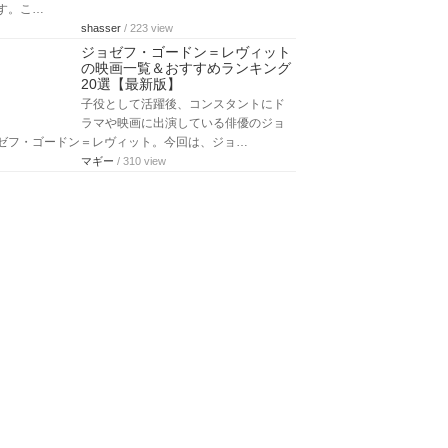
す。こ…
shasser
/ 223 view
ジョゼフ・ゴードン＝レヴィット
の映画一覧＆おすすめランキング
20選【最新版】
子役として活躍後、コンスタントにド
ラマや映画に出演している俳優のジョ
ゼフ・ゴードン＝レヴィット。今回は、ジョ…
マギー
/ 310 view