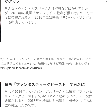
がアップ
そんなケヴィン・ガスリーさんは脇役などばかりでした
が、2013年の映画『サンシャイン/歌声が響く街』のアリー
役に抜擢されると、2015年には映画『サンセットソング』
にも出演しています。
なった人は 「サンシャイン 歌声が響く街」を見て…最高にかわいいか
くんと共演してるミュージカル映画なんだけど可愛いから…あとケヴィ
やすい
pic.twitter.com/dnksr4ucaR
映画『ファンタスティックビースト』で有名に
そして2016年、ケヴィン・ガスリーさんは映画『ファンタ
スティックビースト』でMACUSAに勤めるアバナシー役に
抜擢されると、2018年の続編にも出演し、俳優としての地
位を確立したのです。