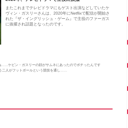
またこれまでテレビドラマにもゲスト出演などしていたケ
ヴィン・ガスリーさんは、2020年にNetflixで配信が開始さ
れた『ザ・イングリッシュ・ゲーム』で主役のファーガス
に抜擢され話題となったのです。
ね……ケビン・ガスリーの顔がサムネにあったのでポチったんです
う二人がフットボールという競技を通し……