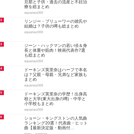
旦那と子供・過去の流産と不妊治
療を総まとめ
aquanaut369
2
リンジー・ブリューワーの彼氏や
結婚は？子供の噂も総まとめ
aquanaut369
3
ジーン・ハックマンの若い頃＆身
長と体重や筋肉！映画代表作7選
も総まとめ
aquanaut369
4
ドーキンズ英里奈はハーフで本名
は？父親・母親・兄弟など家族も
まとめ
aquanaut369
5
ドーキンズ英里奈の学歴！出身高
校と大学(東大出身の噂)・中学と
小学校もまとめ
aquanaut369
6
ショーン・キングストンの人気曲
ランキング20選！代表曲・ヒット
曲【最新決定版・動画付…
maru._.wanwan