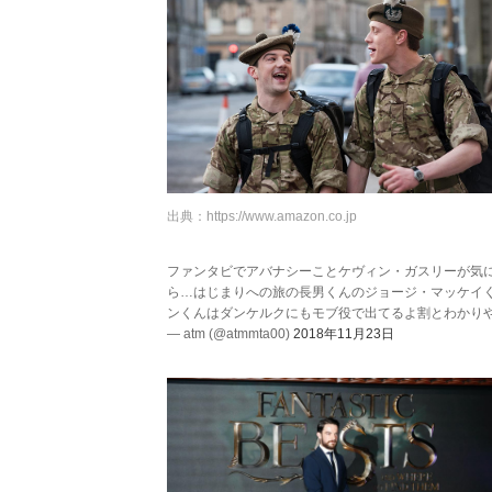
出典：
https://www.amazon.co.jp
ファンタビでアバナシーことケヴィン・ガスリーが気に
ら…はじまりへの旅の長男くんのジョージ・マッケイ
ンくんはダンケルクにもモブ役で出てるよ割とわかり
— atm (@atmmta00)
2018年11月23日