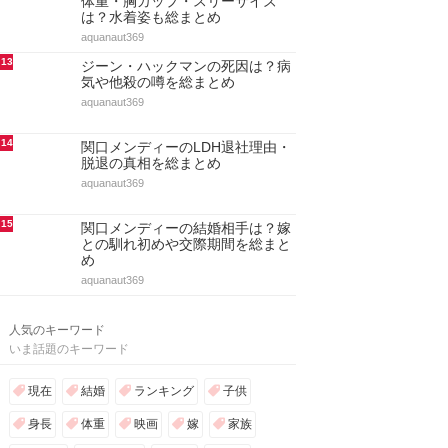
体重・胸カップ・スリーサイズ
は？水着姿も総まとめ
aquanaut369
13
ジーン・ハックマンの死因は？病
気や他殺の噂を総まとめ
aquanaut369
14
関口メンディーのLDH退社理由・
脱退の真相を総まとめ
aquanaut369
15
関口メンディーの結婚相手は？嫁
との馴れ初めや交際期間を総まと
め
aquanaut369
人気のキーワード
いま話題のキーワード
現在
結婚
ランキング
子供
身長
体重
映画
嫁
家族