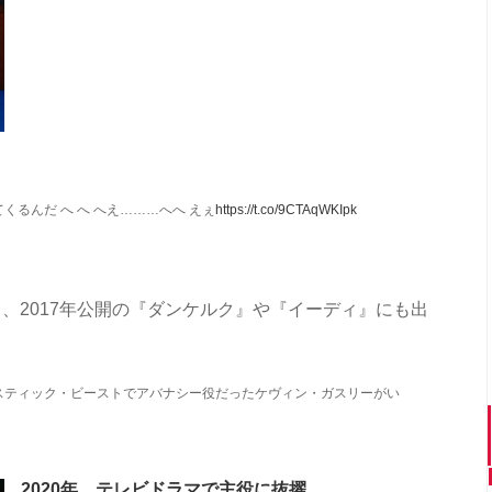
るんだ へ へ へえ………へへ えぇ
https://t.co/9CTAqWKIpk
、2017年公開の『ダンケルク』や『イーディ』にも出
スティック・ビーストでアバナシー役だったケヴィン・ガスリーがい
2020年、テレビドラマで主役に抜擢