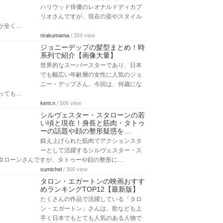
ハリウッド俳優のレオナルドディカプ
リオさんですが、現在の姿やスタイル
が全く…
rirakumama
/ 359 view
ジョニーデップの髪型まとめ！時
系列で紹介【画像大量】
世界的なスーパースターであり、日本
でも幅広い年齢層の女性に人気のジョ
ニー・デップさん。今回は、何歳にな
っても…
kent.n
/ 506 view
シルヴェスター・スタローンの若
い頃と現在！身長と筋肉・タトゥ
ーの話題や顔の整形疑惑を…
鍛え上げられた筋肉でアクションスタ
ーとして活躍するシルヴェスター・ス
タローンさんですが、タトゥーや顔の整形に…
sumichel
/ 300 view
タロン・エガートンの映画おすす
めランキングTOP12【最新版】
たくさんの作品で活躍している「タロ
ン・エガートン」さんは、歌なども上
手く日本でもとても人気のある人物で