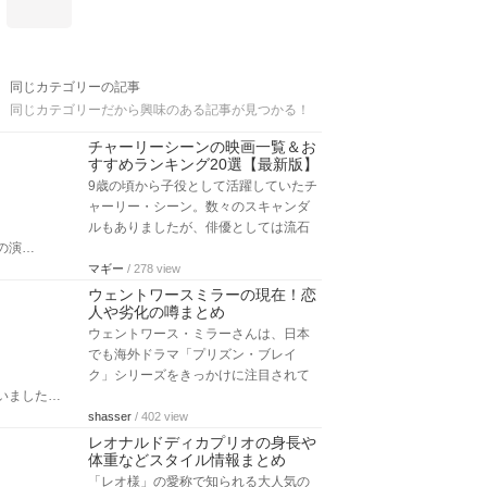
同じカテゴリーの記事
同じカテゴリーだから興味のある記事が見つかる！
チャーリーシーンの映画一覧＆お
すすめランキング20選【最新版】
9歳の頃から子役として活躍していたチ
ャーリー・シーン。数々のスキャンダ
ルもありましたが、俳優としては流石
の演…
マギー
/ 278 view
ウェントワースミラーの現在！恋
人や劣化の噂まとめ
ウェントワース・ミラーさんは、日本
でも海外ドラマ「プリズン・ブレイ
ク」シリーズをきっかけに注目されて
いました…
shasser
/ 402 view
レオナルドディカプリオの身長や
体重などスタイル情報まとめ
「レオ様」の愛称で知られる大人気の