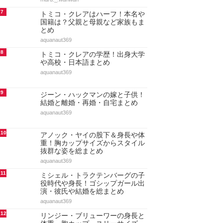
7
トミコ・クレアはハーフ！本名や
国籍は？父親と母親など家族もま
とめ
aquanaut369
8
トミコ・クレアの学歴！出身大学
や高校・日本語まとめ
aquanaut369
9
ジーン・ハックマンの嫁と子供！
結婚と離婚・再婚・自宅まとめ
aquanaut369
10
アノック・ヤイの股下＆身長や体
重！胸カップサイズからスタイル
抜群な姿を総まとめ
aquanaut369
11
ミシェル・トラクテンバーグの子
役時代や身長！ゴシップガール出
演・彼氏や結婚を総まとめ
aquanaut369
12
リンジー・ブリューワーの身長と