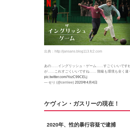
出典：
http://jansans.blog113.fc2.com
あの……イングリッシュ・ゲーム……すごくいいです
が……これすごくいいですね…… 階級も環境も全く違
pic.twitter.com/YozC99CELj
— せり (@cerriiee)
2020年4月4日
ケヴィン・ガスリーの現在！
2020年、性的暴行容疑で逮捕