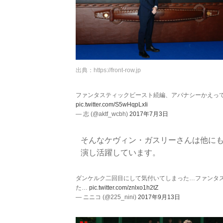
出典：
https://front-row.jp
ファンタスティックビースト続編、アバナシーかえってく
pic.twitter.com/S5wHqpLxIi
— 志 (@aktf_wcbh)
2017年7月3日
そんなケヴィン・ガスリーさんは他にも
演し活躍しています。
ダンケルク二回目にして気付いてしまった…ファンタ
た…
pic.twitter.com/znlxo1h2tZ
— ニニコ (@225_nini)
2017年9月13日