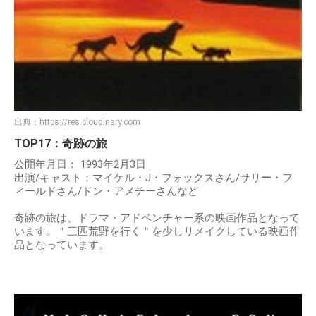
出典：
https://res.cloudinary.com
TOP17：奇跡の旅
公開年月日： 1993年2月3日
出演/キャスト：マイケル・J・フォックスさん/サリー・フ
ィールドさん/ドン・アメチーさんなど
奇跡の旅は、ドラマ・アドベンチャー系の映画作品となって
います。＂三匹荒野を行く＂を少しリメイクしている映画作
品となっています。