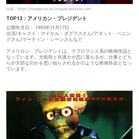
出典：
https://images-na.ssl-images-amazon.com
TOP13：アメリカン・プレジデント
公開年月日： 1995年11月17日
出演/キャスト：マイケル・ダグラスさん/アネット・ベニン
グさん/マーティン・シーンさんなど
アメリカン・プレジデントは、ラブロマンス系の映画作品と
なっています。大統領と弁護士が恋に落ちるが、仕事とどち
らが大切なのかを思い知らされるかのような映画作品となっ
ています。