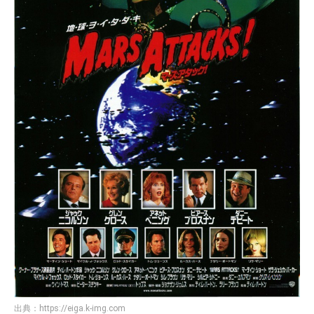
出典：
https://eiga.k-img.com