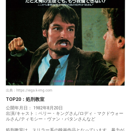
出典：
https://eiga.k-img.com
TOP20：処刑教室
公開年月日： 1982年8月20日
出演/キャスト：ペリー・キングさん/ロディ・マクドウォー
ルさん/ティモシー・ヴァン・パタンさんなど
処刑教室は、スリラー系の映画作品となっています。暴力が