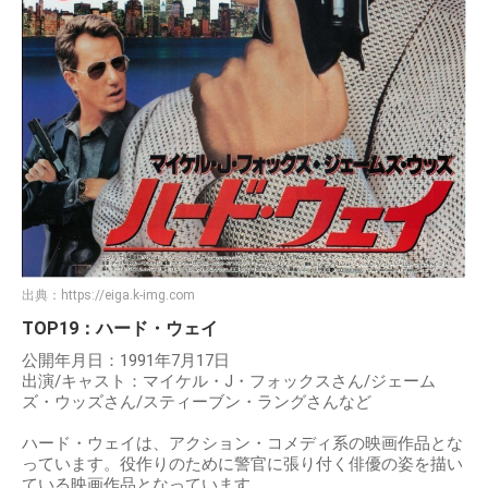
出典：
https://eiga.k-img.com
TOP19：ハード・ウェイ
公開年月日：1991年7月17日
出演/キャスト：マイケル・J・フォックスさん/ジェーム
ズ・ウッズさん/スティーブン・ラングさんなど
ハード・ウェイは、アクション・コメディ系の映画作品とな
っています。役作りのために警官に張り付く俳優の姿を描い
ている映画作品となっています。