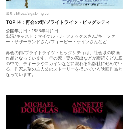
出典：
https://eiga.k-img.com
TOP14：再会の街/ブライトライツ・ビッグシティ
公開年月日：1988年4月1日
出演/キャスト：マイケル・J・フォックスさん/キーファ
ー・サザーランドさん/フィービー・ケイツさんなど
再会の街/ブライトライツ・ビッグシティは、社会系の映画
作品となっています。母の死・妻の家出などが縦続くどん底
の中で、テキーラやコカインなどに溺れる出版社に勤めてい
る、作家志望の主人公のストーリーを描いている映画作品と
なっています。