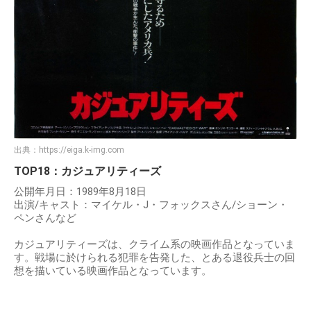
出典：
https://eiga.k-img.com
TOP18：カジュアリティーズ
公開年月日：1989年8月18日
出演/キャスト：マイケル・J・フォックスさん/ショーン・
ペンさんなど
カジュアリティーズは、クライム系の映画作品となっていま
す。戦場に於けられる犯罪を告発した、とある退役兵士の回
想を描いている映画作品となっています。