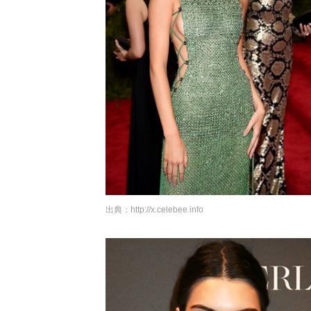
出典：
http://x.celebee.info