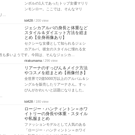
日本でも話題になっているハリウッド
女優の「ヴァネッサカービー」さん
は、ファッションや髪型などもおしゃ
れで注目…
shasser
/ 193 view
ダコタジョンソンの身長や体重
は？髪型や前髪・私服ファッショ
ン・メイクまとめ
たくさんの作品で活躍しているダコタ
ジョンソンさんは、ファッションモデ
ルとしても注目されている人物で、メイクや…
shasser
/ 259 view
マリリンモンローのメイク方法～
すっぴんで美肌の画像も紹介
1950年代で最も人気のあるセックスシ
ンボルの1人であったトップ女優マリリ
ンモンロー。ここでは、そんなマリ
リ…
kii428
/ 200 view
ジェシカアルバの身長と体重など
スタイル＆ダイエット方法を総ま
とめ【全身画像あり】
セクシーな女優として知られるジェシ
カアルバ。彼女のスタイルに憧れる女