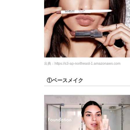
出典：
https://s3-ap-northeast-1.amazonaws.com
①ベースメイク