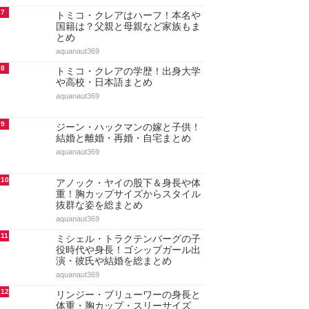
も総まとめ
aquanaut369
4
ドーキンズ英里奈はハーフで本名
は？父親・母親・兄弟など家族も
まとめ
aquanaut369
5
ドーキンズ英里奈の学歴！出身高
校と大学(東大出身の噂)・中学と
小学校もまとめ
aquanaut369
6
ショーン・キングストンの人気曲
ランキング20選！代表曲・ヒット
曲【最新決定版・動画付…
maru._.wanwan
7
トミコ・クレアはハーフ！本名や
国籍は？父親と母親など家族もま
とめ
aquanaut369
8
トミコ・クレアの学歴！出身大学
や高校・日本語まとめ
aquanaut369