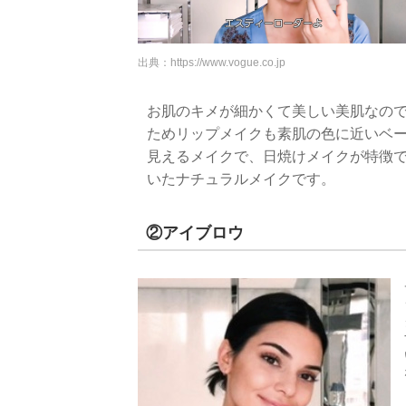
出典：
https://www.vogue.co.jp
お肌のキメが細かくて美しい美肌なの
ためリップメイクも素肌の色に近いベ
見えるメイクで、日焼けメイクが特徴で
いたナチュラルメイクです。
②アイブロウ