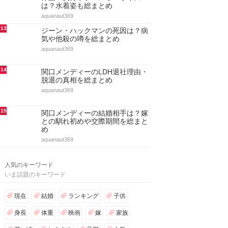
9
ジーン・ハックマンの嫁と子供！
結婚と離婚・再婚・自宅まとめ
aquanaut369
10
アノック・ヤイの股下＆身長や体
重！胸カップサイズからスタイル
抜群な姿を総まとめ
aquanaut369
11
ミシェル・トラクテンバーグの子
役時代や身長！ゴシップガール出
演・彼氏や結婚を総まとめ
aquanaut369
12
リンジー・ブリューワーの身長と
体重・胸カップ・スリーサイズ
は？水着姿も総まとめ
aquanaut369
13
ジーン・ハックマンの死因は？病
気や他殺の噂を総まとめ
aquanaut369
14
関口メンディーのLDH退社理由・
脱退の真相を総まとめ