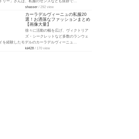
性も多いようです。今回は、そんなジェシカ…
rirakumama
/ 296 view
リアーナのすっぴん＆メイク方法
やコスメを総まとめ【画像付き】
全世界で2億5000万以上のアルバム＆シ
ングルを販売したリアーナさん。すっ
ぴんがかわいいと話題になりました。
…
kii428
/ 180 view
ロージー・ハンティントン＝ホワ
イトリーの身長や体重・スタイル
や私服まとめ
ファッションモデルとして人気のある
「ロージー・ハンティントン＝ホワイ
トリー」さんは、私服のセンスなども抜群で…
shasser
/ 292 view
カーラデルヴィーニュの私服20
選！お洒落なファッションまとめ
【画像大量】
徐々に活動の幅を広げ、ヴィクトリア
ズ・シークレットなど多数のランウェ
イを経験したモデルのカーラデルヴィーニュ…
kii428
/ 170 view