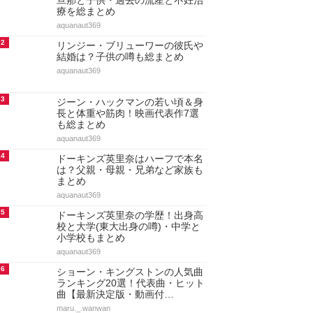
アクセスランキング
人気のあるまとめランキング
1
ドーキンズ英里奈の現在！結婚や
旦那と子供・過去の流産と不妊治
療を総まとめ
aquanaut369
2
リンジー・ブリューワーの彼氏や
結婚は？子供の噂も総まとめ
aquanaut369
3
ジーン・ハックマンの若い頃＆身
長と体重や筋肉！映画代表作7選