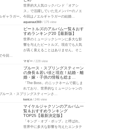
世界的大人気ロックバンド「オアシ
ス」で活躍していた元メンバーのノエ
ルギャラガー。今回はノエルギャラガーの結婚…
aquanaut369
/ 175 view
ビートルズのアルバム一覧＆おす
すめランキング20【最新版】
世界のミュージックシーンに多大な影
響を与えたビートルズ。現在でも人気
が高く衰えることはありません。そこ
で今回…
マギー
/ 228 view
ブルース・スプリングスティーン
の身長＆若い頃と現在！結婚・離
婚・嫁・子供の情報も総ま…
「The Boss」のニックネームで親しま
れており、世界的なミュージシャンの
ブルース・スプリングスティーンさ…
kent.n
/ 246 view
マイケルジャクソンのアルバム一
覧＆おすすめランキング
TOP25【最新決定版】
「キング・オブ・ポップ」と呼ばれ、
世界中に多大な影響を与えたエンタテ