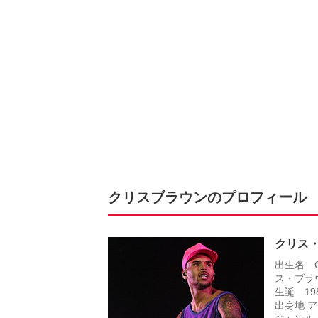
クリスブラウンのプロフィール
クリス
出生名 Ch
ス・ブラ
生誕 19
出身地 