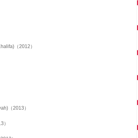
）
z Khalifa)（2012）
liyah)（2013）
013）