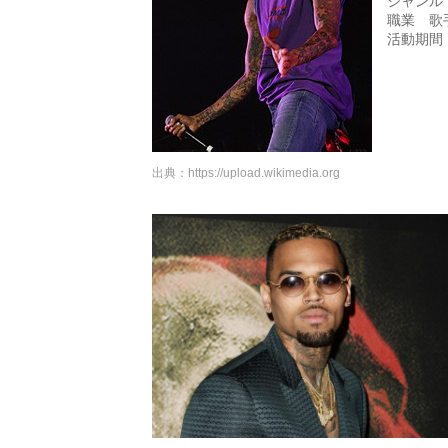
ジャンル
職業 歌
活動期間 
出典：
https://upload.wikimedia.org