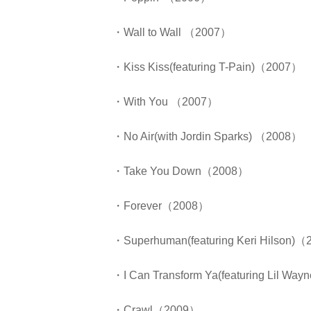
・Wall to Wall （2007）
・Kiss Kiss(featuring T-Pain)（2007）
・With You （2007）
・No Air(with Jordin Sparks) （2008）
・Take You Down（2008）
・Forever（2008）
・Superhuman(featuring Keri Hilson)
・I Can Transform Ya(featuring Lil Wa
・Crawl（2009）