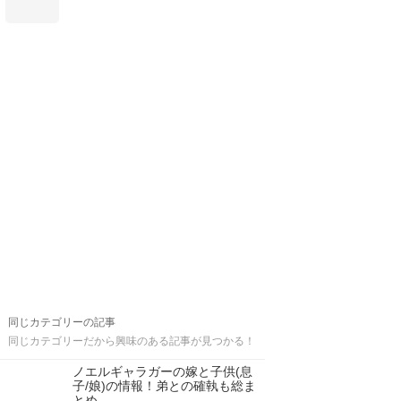
同じカテゴリーの記事
同じカテゴリーだから興味のある記事が見つかる！
ノエルギャラガーの嫁と子供(息
子/娘)の情報！弟との確執も総ま
とめ