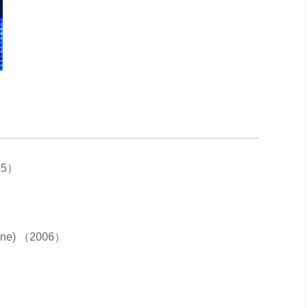
005）
ayne) （2006）