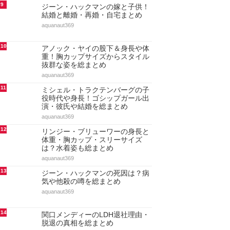
9
ジーン・ハックマンの嫁と子供！
結婚と離婚・再婚・自宅まとめ
aquanaut369
10
アノック・ヤイの股下＆身長や体
重！胸カップサイズからスタイル
抜群な姿を総まとめ
aquanaut369
11
ミシェル・トラクテンバーグの子
役時代や身長！ゴシップガール出
演・彼氏や結婚を総まとめ
aquanaut369
12
リンジー・ブリューワーの身長と
体重・胸カップ・スリーサイズ
は？水着姿も総まとめ
aquanaut369
13
ジーン・ハックマンの死因は？病
気や他殺の噂を総まとめ
aquanaut369
14
関口メンディーのLDH退社理由・
脱退の真相を総まとめ