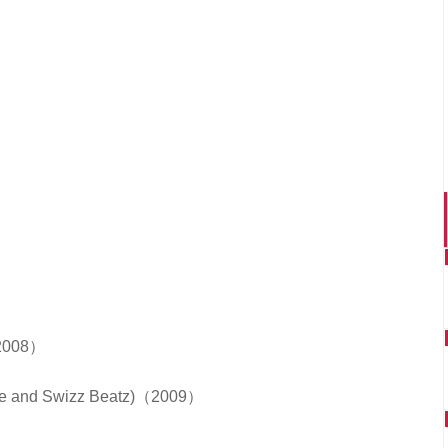
（2008）
yne and Swizz Beatz)（2009）