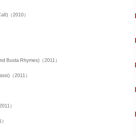
cCall)（2010）
e and Busta Rhymes)（2011）
enassi)（2011）
)（2011）
11）