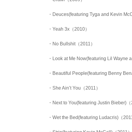
・Deuces(featuring Tyga and Kevin M
・Yeah 3x（2010）
・No Bullshit（2011）
・Look at Me Now(featuring Lil Wayn
・Beautiful People(featuring Benny B
・She Ain’t You（2011）
・Next to You(featuring Justin Bieber
・Wet the Bed(featuring Ludacris)（20