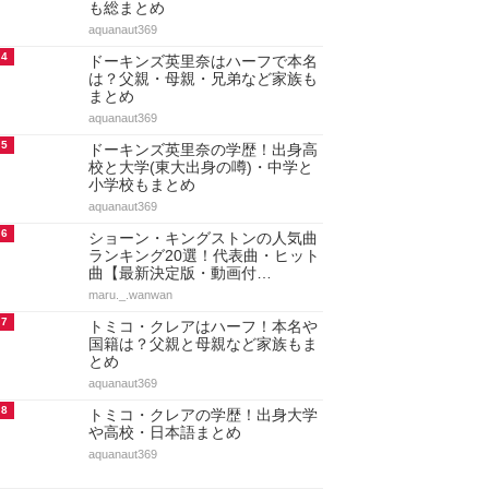
も総まとめ
aquanaut369
4
ドーキンズ英里奈はハーフで本名
は？父親・母親・兄弟など家族も
まとめ
aquanaut369
5
ドーキンズ英里奈の学歴！出身高
校と大学(東大出身の噂)・中学と
小学校もまとめ
aquanaut369
6
ショーン・キングストンの人気曲
ランキング20選！代表曲・ヒット
曲【最新決定版・動画付…
maru._.wanwan
7
トミコ・クレアはハーフ！本名や
国籍は？父親と母親など家族もま
とめ
aquanaut369
8
トミコ・クレアの学歴！出身大学
や高校・日本語まとめ
aquanaut369