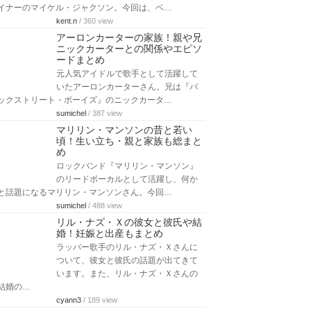
イナーのマイケル・ジャクソン。今回は、ベ…
kent.n
/ 360 view
アーロンカーターの家族！親や兄
ニックカーターとの関係やエピソ
ードまとめ
元人気アイドルで歌手として活躍して
いたアーロンカーターさん。兄は『バ
ックストリート・ボーイズ』のニックカータ…
sumichel
/ 387 view
マリリン・マンソンの昔と若い
頃！生い立ち・親と家族も総まと
め
ロックバンド『マリリン・マンソン』
のリードボーカルとして活躍し、何か
と話題になるマリリン・マンソンさん。今回…
sumichel
/ 488 view
リル・ナズ・Ｘの彼女と彼氏や結
婚！妊娠と出産もまとめ
ラッパー歌手のリル・ナズ・Ｘさんに
ついて、彼女と彼氏の話題が出てきて
います。また、リル・ナズ・Ｘさんの
結婚の…
cyann3
/ 189 view