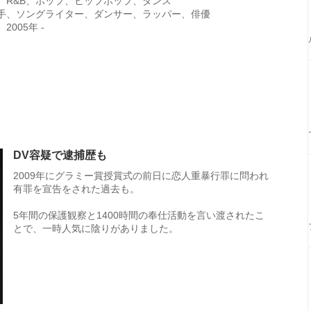
 R&B、ポップ、ヒップホップ、ダンス
手、ソングライター、ダンサー、ラッパー、俳優
2005年 -
DV容疑で逮捕歴も
2009年にグラミー賞授賞式の前日に恋人重暴行罪に問われ
有罪を宣告をされた過去も。
5年間の保護観察と1400時間の奉仕活動を言い渡されたこ
とで、一時人気に陰りがありました。