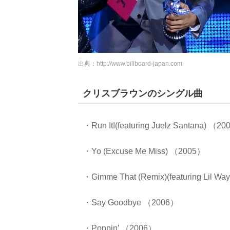
出典：
http://www.billboard-japan.com
クリスブラウンのシングル曲
・Run It!(featuring Juelz Santana) （2
・Yo (Excuse Me Miss) （2005）
・Gimme That (Remix)(featuring Lil W
・Say Goodbye （2006）
・Poppin’ （2006）