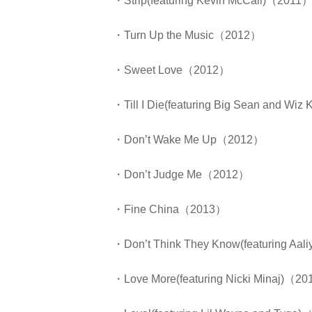
・Strip(featuring Kevin McCall)（2011
・Turn Up the Music（2012）
・Sweet Love（2012）
・Till I Die(featuring Big Sean and Wi
・Don’t Wake Me Up（2012）
・Don’t Judge Me（2012）
・Fine China（2013）
・Don’t Think They Know(featuring Aa
・Love More(featuring Nicki Minaj)（2