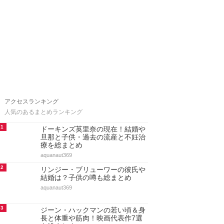
アクセスランキング
人気のあるまとめランキング
1
ドーキンズ英里奈の現在！結婚や
旦那と子供・過去の流産と不妊治
療を総まとめ
aquanaut369
2
リンジー・ブリューワーの彼氏や
結婚は？子供の噂も総まとめ
aquanaut369
3
ジーン・ハックマンの若い頃＆身
長と体重や筋肉！映画代表作7選