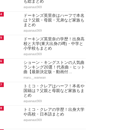
も総まとめ
aquanaut369
4
ドーキンズ英里奈はハーフで本名
は？父親・母親・兄弟など家族も
まとめ
aquanaut369
5
ドーキンズ英里奈の学歴！出身高
校と大学(東大出身の噂)・中学と
小学校もまとめ
aquanaut369
6
ショーン・キングストンの人気曲
ランキング20選！代表曲・ヒット
曲【最新決定版・動画付…
maru._.wanwan
7
トミコ・クレアはハーフ！本名や
国籍は？父親と母親など家族もま
とめ
aquanaut369
8
トミコ・クレアの学歴！出身大学
や高校・日本語まとめ
aquanaut369