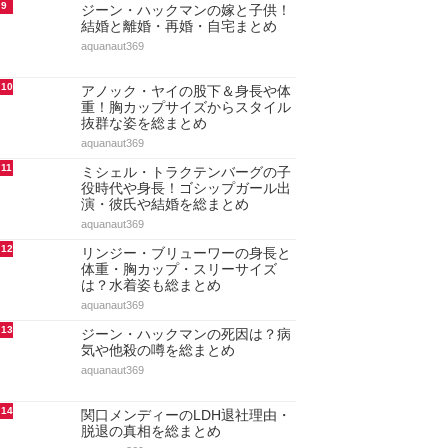
9
ジーン・ハックマンの嫁と子供！
結婚と離婚・再婚・自宅まとめ
aquanaut369
10
アノック・ヤイの股下＆身長や体
重！胸カップサイズからスタイル
抜群な姿を総まとめ
aquanaut369
11
ミシェル・トラクテンバーグの子
役時代や身長！ゴシップガール出
演・彼氏や結婚を総まとめ
aquanaut369
12
リンジー・ブリューワーの身長と
体重・胸カップ・スリーサイズ
は？水着姿も総まとめ
aquanaut369
13
ジーン・ハックマンの死因は？病
気や他殺の噂を総まとめ
aquanaut369
14
関口メンディーのLDH退社理由・
脱退の真相を総まとめ