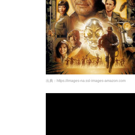
出典：
https://images-na.ssl-images-amazon.com