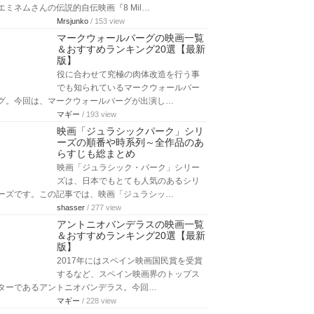
エミネムさんの伝説的自伝映画『8 Mil…
Mrsjunko
/ 153 view
マークウォールバーグの映画一覧
＆おすすめランキング20選【最新
版】
役に合わせて究極の肉体改造を行う事
でも知られているマークウォールバー
グ。今回は、マークウォールバーグが出演し…
マギー
/ 193 view
映画「ジュラシックパーク」シリ
ーズの順番や時系列～全作品のあ
らすじも総まとめ
映画「ジュラシック・パーク」シリー
ズは、日本でもとても人気のあるシリ
ーズです。この記事では、映画「ジュラシッ…
shasser
/ 277 view
アントニオバンデラスの映画一覧
＆おすすめランキング20選【最新
版】
2017年にはスペイン映画国民賞を受賞
するなど、スペイン映画界のトップス
ターであるアントニオバンデラス。今回…
マギー
/ 228 view