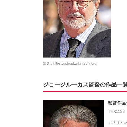
出典：
https://upload.wikimedia.org
ジョージルーカス監督の作品一
監督作品
THX1138
アメリカン