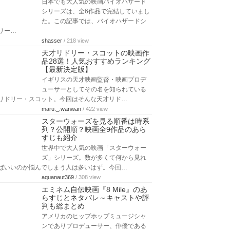
日本でも大人気の映画バイオハザード
シリーズは、全6作品で完結していまし
た。この記事では、バイオハザードシ
リー…
shasser
/ 218 view
天才リドリー・スコットの映画作
品28選！人気おすすめランキング
【最新決定版】
イギリスの天才映画監督・映画プロデ
ューサーとしてその名を知られている
リドリー・スコット。今回はそんな天才リド…
maru._.wanwan
/ 422 view
スターウォーズを見る順番は時系
列？公開順？映画全9作品のあら
すじも紹介
世界中で大人気の映画「スターウォー
ズ」シリーズ。数が多くて何から見れ
ばいいのか悩んでしまう人は多いはず。今回…
aquanaut369
/ 308 view
エミネム自伝映画『8 Mile』のあ
らすじとネタバレ～キャストや評
判も総まとめ
アメリカのヒップホップミュージシャ
ンでありプロデューサー、俳優である