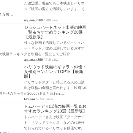
た渡辺謙。現在でも日本映画とハリウ
ッド映画の両方で活躍しています。そ
んな彼…
aquanaut369
/ 280 view
ジョシュハートネット出演の映画
一覧＆おすすめランキング20選
【最新版】
様々な映画で活躍しているジョシュハ
ートネット。彼の出演しているおすす
め映画ランキングと映画を一覧にしてご紹介…
aquanaut369
/ 219 view
ハリウッド映画のギャラ～俳優・
女優別ランキングTOP15【最新
版】
ハリウッドスターと呼ばれる人の出演
料は破格の金額と言われます。映画1本
当たりのギャラが2000万ドルと言われ…
Mrsjunko
/ 585 view
トムハーディ出演の映画一覧＆お
すすめランキング20選【最新版】
トムハーディさんは映画「ダークナイ
ト」「マッドマックス」などの代表作
で知られているハリウッド俳優です。