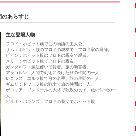
間のあらすじ
主な登場人物
フロド：ホビット族でこの物語の主人公。
サム：ホビット族のフロドの親友で、フロド家の庭師。
ピピン：ホビット族のフロドの親友で親戚。
メリー：ホビット族でフロドの親友。
ガンダルフ：魔法使いで賢者。旅の助言者。
アラゴルン：人間で剣術に長けた旅の仲間の一人。
レゴラス：エルフ族で弓の名手。旅の仲間の一人。
ギムリ：ドワーフ族の戦士で旅の仲間の一人。
ボロミア：ゴンドールの大将で執政の長子。旅の仲間の一
人。
ビルボ・バギンズ：フロドの養父でホビット族。