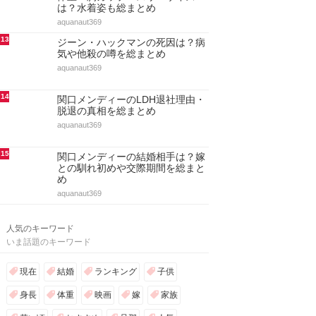
は？水着姿も総まとめ
aquanaut369
13
ジーン・ハックマンの死因は？病
気や他殺の噂を総まとめ
aquanaut369
14
関口メンディーのLDH退社理由・
脱退の真相を総まとめ
aquanaut369
15
関口メンディーの結婚相手は？嫁
との馴れ初めや交際期間を総まと
め
aquanaut369
人気のキーワード
いま話題のキーワード
現在
結婚
ランキング
子供
身長
体重
映画
嫁
家族