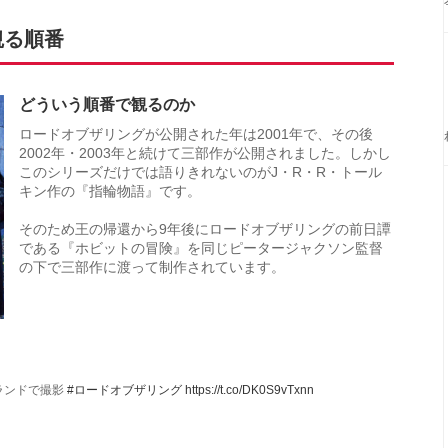
観る順番
どういう順番で観るのか
ロードオブザリングが公開された年は2001年で、その後
2002年・2003年と続けて三部作が公開されました。しかし
このシリーズだけでは語りきれないのがJ・R・R・トール
キン作の『指輪物語』です。
そのため王の帰還から9年後にロードオブザリングの前日譚
である『ホビットの冒険』を同じピータージャクソン監督
の下で三部作に渡って制作されています。
ランドで撮影
#ロードオブザリング
https://t.co/DK0S9vTxnn