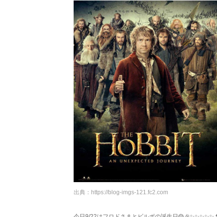
出典：
https://blog-imgs-121.fc2.com
今日9/22はフロドさまとビルボの誕生日🎂🎉✨✨✨✨✨