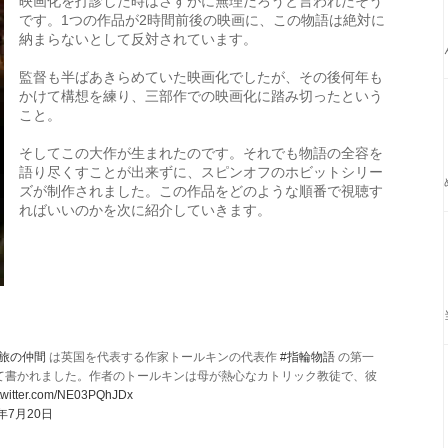
映画化を打診した時はさすがに無理だろうと言われたそう
です。1つの作品が2時間前後の映画に、この物語は絶対に
納まらないとして反対されています。
監督も半ばあきらめていた映画化でしたが、その後何年も
かけて構想を練り、三部作での映画化に踏み切ったという
こと。
そしてこの大作が生まれたのです。それでも物語の全容を
語り尽くすことが出来ずに、スピンオフのホビットシリー
ズが制作されました。この作品をどのような順番で視聴す
ればいいのかを次に紹介していきます。
#旅の仲間
は英国を代表する作家トールキンの代表作
#指輪物語
の第一
て書かれました。作者のトールキンは母が熱心なカトリック教徒で、彼
.twitter.com/NE03PQhJDx
9年7月20日