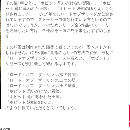
その後1年ごとに『ホビット 思いがけない冒険』、『ホビ
ット 竜に奪われた王国』、『ホビット 決戦のゆくえ』と公
開されますが、すでに9年前にロードオブザリングが公開さ
れていますので、ストーリー自体忘れている方もいるので
はないでしょうか。そのためシリーズ全6作品のストーリー
を理解したい方は、全作品を一気に見る事をおすすめしま
す。
その順番は制作された順番で観ていくのが一番ベストかも
しれません。時系列順に見るのも1つの方法ですが、最初に
『ロードオブザリング』シリーズを観ると、『ホビット』
シリーズが更に楽しく観れるはずです。
『ロード・オブ・ザ・リング/旅の仲間』
『ロード・オブ・ザ・リング/二つの塔』
『ロード・オブ・ザ・リング/王の帰還』
『ホビット 思いがけない冒険』
『ホビット 竜に奪われた王国』
『ホビット 決戦のゆくえ』
のように観ていただくと良いでしょう。
#LOTR