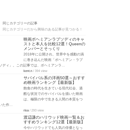
同じカテゴリーの記事
同じカテゴリーだから興味のある記事が見つかる！
映画ボヘミアンラプソディのキャ
ストと本人を比較12選！Queenの
メンバーとそっくり
2018年に公開され、世界中を感動の渦
に巻き込んだ映画「ボヘミアン・ラプ
ソディ」。この記事では、ボヘミアンラ…
kent.n
/ 394 view
サバイバル系の洋画50選～おすす
め映画ランキング【最新版】
飽食の時代を生きている現代社会、過
酷な状況でのサバイバルを描いた映画
は、極限の中で生きる人間の本質をつ
いた作…
risa
/ 293 view
渡辺謙のハリウッド映画一覧＆お
すすめランキング12選【最新版】
今やハリウッドでも人気の俳優となっ