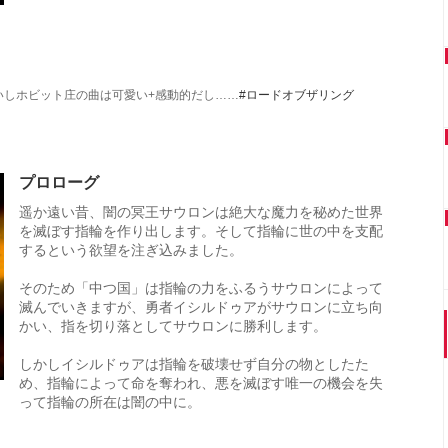
いしホビット庄の曲は可愛い+感動的だし……
#ロードオブザリング
プロローグ
遥か遠い昔、闇の冥王サウロンは絶大な魔力を秘めた世界
を滅ぼす指輪を作り出します。そして指輪に世の中を支配
するという欲望を注ぎ込みました。
そのため「中つ国」は指輪の力をふるうサウロンによって
滅んでいきますが、勇者イシルドゥアがサウロンに立ち向
かい、指を切り落としてサウロンに勝利します。
しかしイシルドゥアは指輪を破壊せず自分の物としたた
め、指輪によって命を奪われ、悪を滅ぼす唯一の機会を失
って指輪の所在は闇の中に。