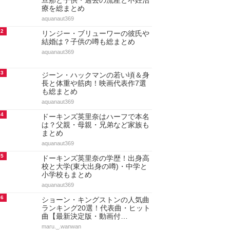
旦那と子供・過去の流産と不妊治
療を総まとめ
aquanaut369
2
リンジー・ブリューワーの彼氏や
結婚は？子供の噂も総まとめ
aquanaut369
3
ジーン・ハックマンの若い頃＆身
長と体重や筋肉！映画代表作7選
も総まとめ
aquanaut369
4
ドーキンズ英里奈はハーフで本名
は？父親・母親・兄弟など家族も
まとめ
aquanaut369
5
ドーキンズ英里奈の学歴！出身高
校と大学(東大出身の噂)・中学と
小学校もまとめ
aquanaut369
6
ショーン・キングストンの人気曲
ランキング20選！代表曲・ヒット
曲【最新決定版・動画付…
maru._.wanwan