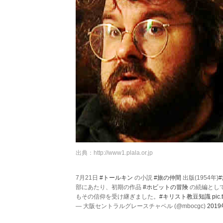
出典：
http://www1.plala.or.jp
7月21日
#トールキン
の小説
#旅の仲間
出版(1954年)
部にあたり、初期の作品
#ホビットの冒険
の続編とし
もその信仰を受け継ぎました。
#キリスト教豆知識
pic
— 大阪セントラルグレースチャペル (@mbocgc)
201