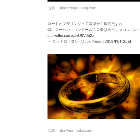
出典：
https://dogal-blog.com
ロードオブザリングって音楽から最高だよね……
特にローハン、ゴンドールの音楽はめっちゃカッコい
pic.twitter.com/qJvU8V9b2z
— ロッキロキヨン (@LokiYondu)
2019年6月25日
出典：
http://hon-bako.com