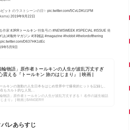
ホビット
のラストシーンの日✨
pic.twitter.com/5CvLDKU1FM
kama)
2019年9月22日
る作家
#JRRトールキン
特集号の
#NEWSWEEK
#SPECIAL
#ISSUE
発
lY
(あ)
#海外マガジン
#洋雑誌
#magazine
#hobbit
#thelordofthering
pic.twitter.com/D637HK1dEc
019年5月9日
指輪物語」原作者トールキンの人生が波乱万丈すぎ
震える『トールキン 旅のはじまり』 | 映画 |
トールキンの激動の人生日本をはじめ世界中で爆発的ヒットを記録し、
現在もカルト的な人気…
輪物語」原作者トールキンの人生が波乱万丈すぎる！ 名作の誕生秘話
 | 映画 | BANGER!!!
タバレあらすじ