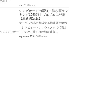
今回は…
risa
/ 178 view
シンビオートの最強・強さ順ラン
キング10種類！ヴェノムに登場
【最新決定版】
マーベル作品に登場する地球外生物の
「シンビオート」。ヴェノムに代表さ
れるシンビオートですが、彼らは種類が豊富…
aquanaut369
/ 5670 view