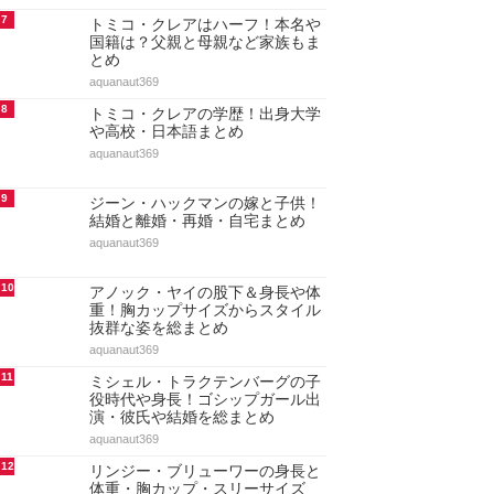
7
トミコ・クレアはハーフ！本名や
国籍は？父親と母親など家族もま
とめ
aquanaut369
8
トミコ・クレアの学歴！出身大学
や高校・日本語まとめ
aquanaut369
9
ジーン・ハックマンの嫁と子供！
結婚と離婚・再婚・自宅まとめ
aquanaut369
10
アノック・ヤイの股下＆身長や体
重！胸カップサイズからスタイル
抜群な姿を総まとめ
aquanaut369
11
ミシェル・トラクテンバーグの子
役時代や身長！ゴシップガール出
演・彼氏や結婚を総まとめ
aquanaut369
12
リンジー・ブリューワーの身長と
体重・胸カップ・スリーサイズ