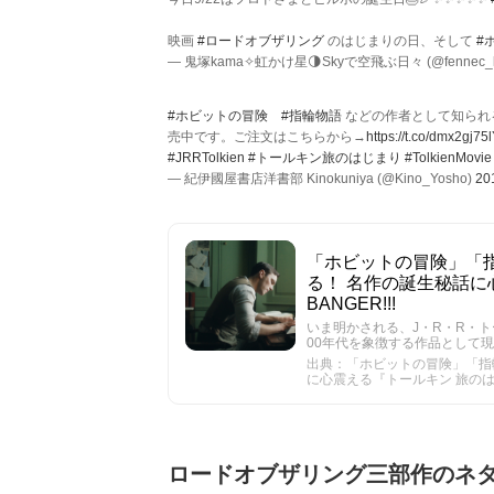
映画
#ロードオブザリング
のはじまりの日、そして
#
— 鬼塚kama✧虹かけ星🌗Skyで空飛ぶ日々 (@fennec_
#ホビットの冒険
#指輪物語
などの作者として知られ
売中です。ご注文はこちらから→
https://t.co/dmx2gj75
#JRRTolkien
#トールキン旅のはじまり
#TolkienMovie
— 紀伊國屋書店洋書部 Kinokuniya (@Kino_Yosho)
2
「ホビットの冒険」「
る！ 名作の誕生秘話に心
BANGER!!!
いま明かされる、J・R・R・
00年代を象徴する作品として
出典：「ホビットの冒険」「指
に心震える『トールキン 旅のはじまり』
ロードオブザリング三部作のネ